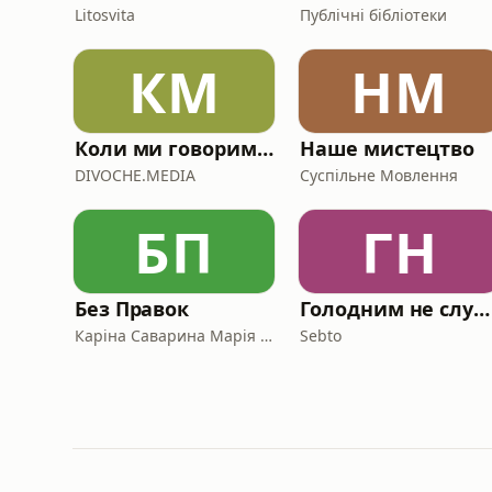
Litosvita
Публічні бібліотеки
КМ
НМ
Коли ми говоримо про книжки
Наше мистецтво
DIVOCHE.MEDIA
Суспільне Мовлення
БП
ГН
Без Правок
Голодним не слухати
Каріна Саварина Марія Олекса
Sebto