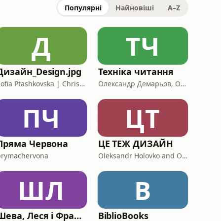
Популярні
Найновіші
A–Z
Д
ТЧ
Дизайн_Design.jpg
Техніка читання
Sofia Ptashkovska | Christina Kuk
Олександр Демарьов, Ольга Гнатко
ПЧ
ЦТ
Пряма Червона
ЦЕ ТЕЖ ДИЗАЙН
prymachervona
Oleksandr Holovko and Olha Salo
ШЛ
B
Шева, Леся і Франко
BiblioBooks