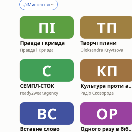
Мистецтво
ПІ
ТП
Правда і кривда
Творчі плани
Правда і Кривда
Oleksandra Kryvtsova
С
КП
СЕМПЛ-СТОК
Культура проти аг
ready2wear.agency
Радіо Сковорода
ВС
ОР
Вставне слово
Одного разу в бібліот