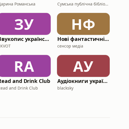
Дарина Романська
Сумська публічна бібліотека
ЗУ
НФ
Звукопис українського дизайну
Нові фантастичні книжки
SKVOT
сенсор медіа
RA
АУ
Read and Drink Club
Аудіокниги українською
Read and Drink Club
blacksky