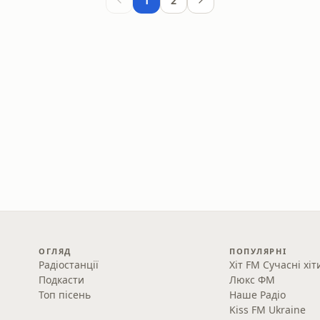
1
2
ОГЛЯД
ПОПУЛЯРНІ
Радіостанції
Хіт FM Сучасні хіт
Подкасти
Люкс ФМ
Топ пісень
Наше Радіо
Kiss FM Ukraine