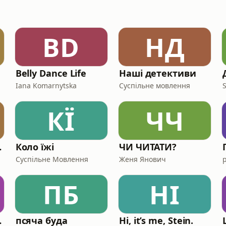
BD
НД
Belly Dance Life
Наші детективи
Iana Komarnytska
Суспільне мовлення
КЇ
ЧЧ
ресії
Коло їжі
ЧИ ЧИТАТИ?
Суспільне Мовлення
Женя Янович
ПБ
HI
еці...
псяча буда
Hi, it’s me, Stein.