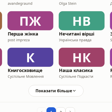
avandegraund
Olga Stein
ПЖ
НВ
Перша жінка
Нечитані вірші
post impreza
Українська правда
К
НК
Книгосховище
Наша класика
Суспільне Мовлення
Суспільне Подкасти
Показати більше