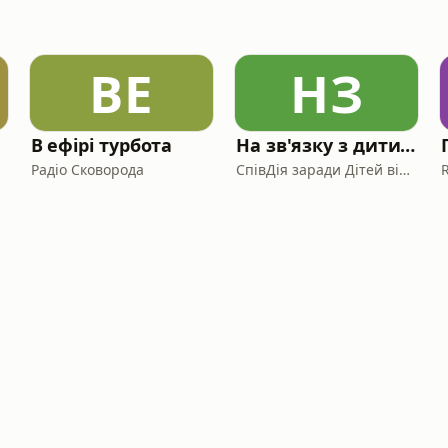
ВЕ
НЗ
В ефірі турбота
На зв'язку з дитиною
Радіо Сковорода
СпівДія заради Дітей від БФ "СпівДія"