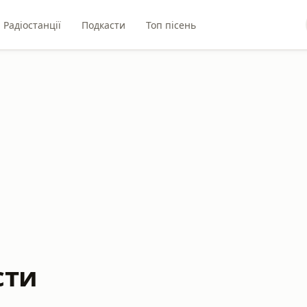
Радіостанції
Подкасти
Топ пісень
сти