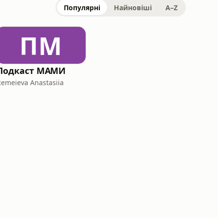
Популярні
Найновіші
A–Z
ПМ
Подкаст МАМИ
Remeieva Anastasiia