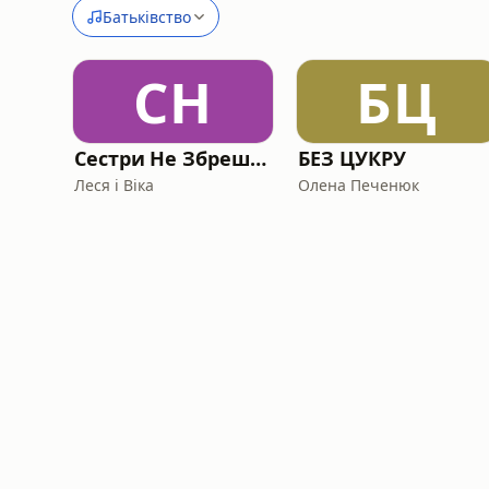
Батьківство
СН
БЦ
Сестри Не Збрешуть
БЕЗ ЦУКРУ
Леся і Віка
Олена Печенюк