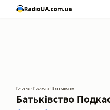
RadioUA.com.ua
Головна
Подкасти
Батьківство
Батьківство Подка