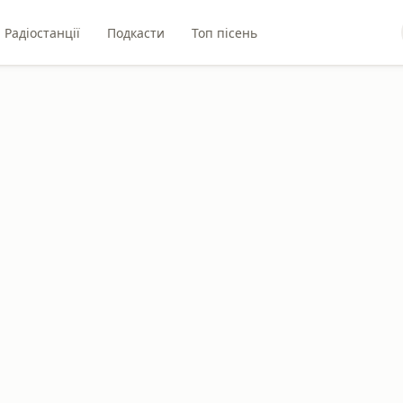
Радіостанції
Подкасти
Топ пісень