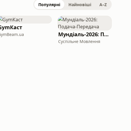
Популярні
Найновіші
A–Z
GymКаст
Мундіаль-2026: Подача-Передача
GymBeam.ua
Суспільне Мовлення