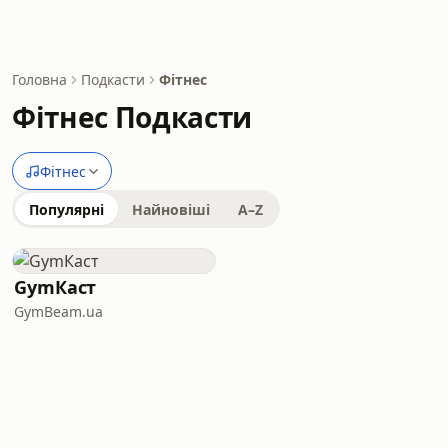
Головна
Подкасти
Фітнес
Фітнес Подкасти
Фітнес
Популярні
Найновіші
A–Z
GymКаст
GymBeam.ua