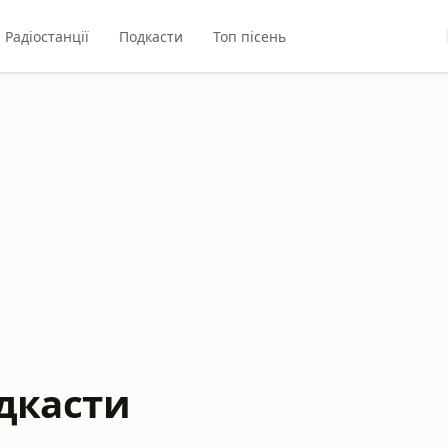
Радіостанції
Подкасти
Топ пісень
дкасти