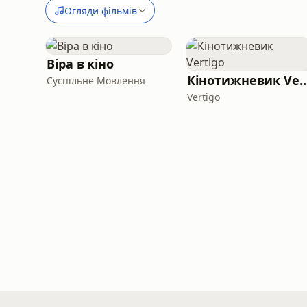
Огляди фільмів
Віра в кіно
Кінотижневик V
Суспільне Мовлення
Vertigo