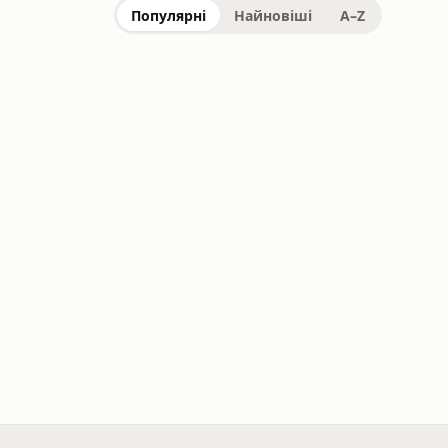
Популярні
Найновіші
A–Z