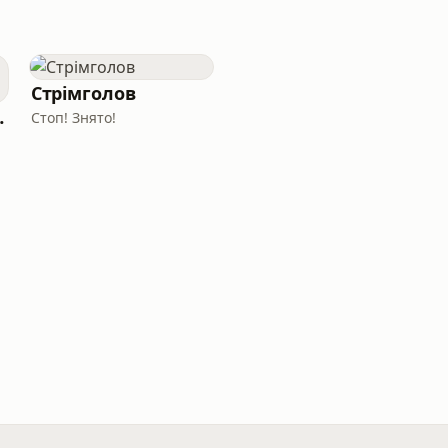
Стрімголов
ertigo
Стоп! Знято!