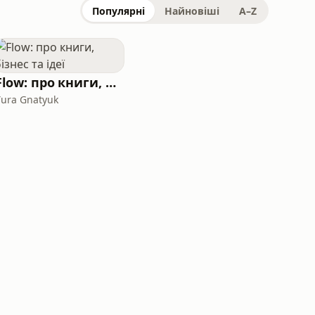
Популярні
Найновіші
A–Z
Flow: про книги, бізнес та ідеї
Yura Gnatyuk