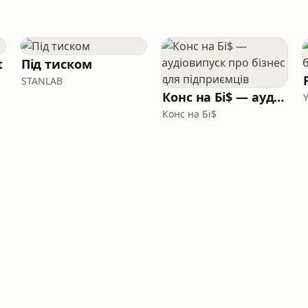
t
Під тиском
STANLAB
Конс на Бі$ — аудіовипуск про бізнес для підприємців
Конс на Бі$