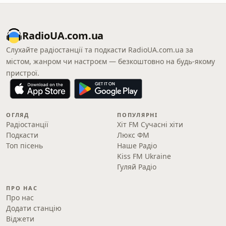
RadioUA.com.ua
Слухайте радіостанції та подкасти RadioUA.com.ua за
містом, жанром чи настроєм — безкоштовно на будь-якому
пристрої.
ОГЛЯД
ПОПУЛЯРНІ
Радіостанції
Хіт FM Сучасні хіти
Подкасти
Люкс ФМ
Топ пісень
Наше Радіо
Kiss FM Ukraine
Гуляй Радіо
ПРО НАС
Про нас
Додати станцію
Віджети