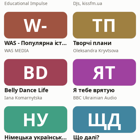
Educational Impulse
DJs, kissfm.ua
W-
ТП
WAS - Популярна історія
Творчі плани
WAS MEDIA
Oleksandra Kryvtsova
BD
ЯТ
Belly Dance Life
Я тебе врятую
Iana Komarnytska
BBC Ukrainian Audio
НУ
ЩД
Німецька українською | Deutsch mit Zhanna
Що далі?