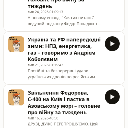
тиждень
хвилю протестів, заміну
головнокомандувача Олександра
лип 24, 2026
01:09:13
У новому епізоді "Клятих питань"
Сирського на Михайла Драпатого та
ведучий подкасту Федір Попадюк та
призначення Євгенія Хмари на
заступник головного редактора УП
посаду в.о. міністра.У новом
Євген Будерацький обговорюють
Україна та РФ напередодні
призначення Михайла Драпатого на
зими: НПЗ, енергетика,
посаду Головнокомандувача замість
газ – говоримо з Андрієм
Олександра Сирського та очікування
Коболєвим
від нього.Також говоримо про те, що
лип 21, 2026
01:19:42
буде з Михайлом Федоровим, про
Постійні та безперервні удари
українські удари по Wildberries,
українських дронів по російським
запаси російських балістичних
НПЗ зробили свою справу: в Росії
ракет та "дух
розпочалась повноцінна паливна
Анкориджа"___Збираємо на
Звільнення Федорова,
криза: з обмеженнями на продаж,
С-400 на Київ і пастка в
постійними чергами, зростанням
Азовському морі – головне
цін та необхідності закуповувати
про війну за тиждень
паливо в Індії та Білорусі.Але
лип 16, 2026
40:50
наскільки ці удари болючі не для
ДРУЗІ, ДУЖЕ ПЕРЕПРОШУЄМО. Цей
російської економіки, а особисто для