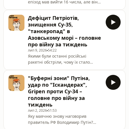
епізод мав вийти 16 числа, але він
Путіна та російських еліт. У новому
не підвантажився і ми помітили це
епізоді подкасту "Кляті питання"
тільки 21-ого. У новому епізоді
говорим
Дефіцит Петріотів,
"Клятих питань" ведучий подкасту
знищення Су-35,
Федір Попадюк та заступник
"танкеропад" в
головного редактора УП Євген
Азовському морі – головне
Будерацький обговорюють відставку
про війну за тиждень
Міністра оборони України Михайла
Федорова, його конфлікт з
лип 9, 2026
54:22
Якими були останні російські
головнокомандувачем Олександром
ракетні обстріли, чому їх стало
Сирським та проблеми, до яких ця
більше та що з українським ППО?Що
відставка призводить.Т
змінить ліцензія на виготовлення
"Буферні зони" Путіна,
ракет для "Петріот", яку президент
удар по "Іскандерах",
США Дональд Трамп пообіцяв
Gripen проти Су-34 –
Україні?Чим важливе влучання у
головне про війну за
Омський НПЗ?Як Україна взяла під
тиждень
контроль Азовське море?Що треба
знати про знищення Су-35?Чому
лип 2, 2026
51:53
Яку маячню знову наговорив
заяви Путіна про захоплення
правитель РФ Володимир Путін?
Костянтинівки – це брехня?У новому
Чому головнокомандувач Олександр
епізоді подкасту “Кля