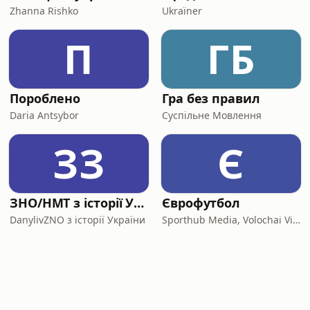
Zhanna Rishko
Ukraїner
П
ГБ
Пороблено
Гра без правил
Daria Antsybor
Суспільне Мовлення
ЗЗ
Є
ЗНО/НМТ з історії України
Єврофутбол
DanylivZNO з історії України
Sporthub Media, Volochai Vitalii