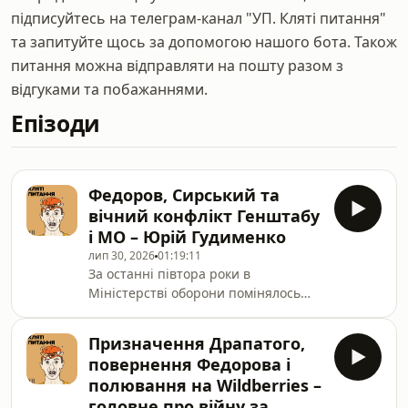
підписуйтесь на телеграм-канал "УП. Кляті питання"
та запитуйте щось за допомогою нашого бота. Також
питання можна відправляти на пошту разом з
відгуками та побажаннями.
Епізоди
Федоров, Сирський та
вічний конфлікт Генштабу
і МО – Юрій Гудименко
лип 30, 2026
01:19:11
За останні півтора роки в
Міністерстві оборони помінялось
чотири міністри. Після "міністерства
хаосу" Рустема Умерова ми
Призначення Драпатого,
побачили "міністерство стабілізації"
повернення Федорова і
Дениса Шмигаля та "міністерство
полювання на Wildberries –
інновацій" Михайла Федорова.Саме
головне про війну за
звільнення останнього запустило