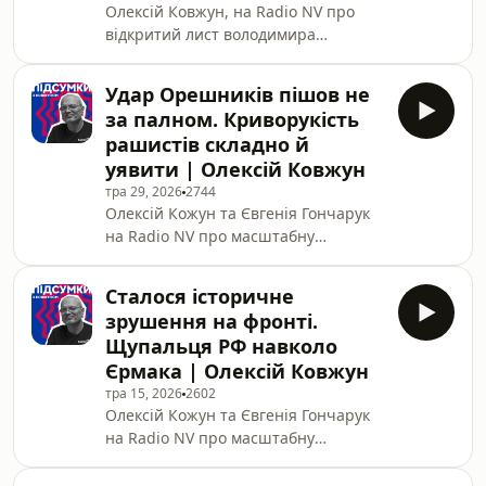
Олексій Ковжун, на Radio NV про
відкритий лист володимира
Зеленського до Путіна, українські
удари по Росії, зокрема Санкт-
Удар Орешників пішов не
Петербургу, про ядерні погрози
за палном. Криворукість
росіян та ситуацію на фронті,
рашистів складно й
загострення відносин України та
уявити | Олексій Ковжун
Польщі, російські удари по Україні,
тра 29, 2026
2744
про заяву Путіна щодо удару
Олексій Кожун та Євгенія Гончарук
Орешником по Білій-Церкві, та
на Radio NV про масштабну
заяви Петера Мадяра щодо прав
російську атаку по столиці України,
угорців в Україні.
куди насправді мали вдарити
Сталося історичне
розпіарені орешники, чому в ворога
зрушення на фронті.
нічого не вийшло й яких дій від
Щупальця РФ навколо
Кремля варто чекати надалі.
Єрмака | Олексій Ковжун
тра 15, 2026
2602
Олексій Кожун та Євгенія Гончарук
на Radio NV про масштабну
російську атаку по столиці України,
судову справу проти екс-голови