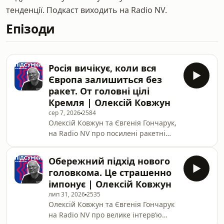
тенденції. Подкаст виходить на Radio NV.
Епізоди
Росія вичікує, коли вся
Європа залишиться без
ракет. От головні цілі
Кремля | Олексій Ковжун
сер 7, 2026
2584
Олексій Ковжун та Євгенія Гончарук,
на Radio NV про посилені ракетні
атаки по Україні та столиці,
відсутність укриттів та наслідки атак
Обережний підхід нового
для українського бізнесу, чи отримає
головкома. Це страшенно
Україна протибалістичні ракети,
імпонує | Олексій Ковжун
про підозру в корупції для Ольги
лип 31, 2026
2535
Стефанішиної – амбасадорки
Олексій Ковжун та Євгенія Гончарук
України в США, призначення
на Radio NV про велике інтерв’ю
Рустема Умєрова на посаду голови