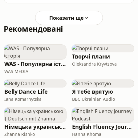
Мушинської. (00:00) — Вступ,
маршрут та історія. (06:00) — Як ми
бачимо протистояння Погачара,
Показати ще
Сейксаса та Евенпула. (10:30) —
Рекомендовані
Чому немає Вінегора? Хто лідер у
Вісми? (13:20) — Ремко змінився. Це
плюс чи мінус на ЛБЛ? (16:53) —
Сейксас виріс. Але чи вистачить
цього для боротьби із Погі? (29:08) —
Творчі плани
Пікантність ЛБЛ — боротьба за ма
WAS - Популярна історія
Oleksandra Kryvtsova
WAS MEDIA
Belly Dance Life
Я тебе врятую
Iana Komarnytska
BBC Ukrainian Audio
Німецька українською | Deutsch mit Zhanna
English Fluency Journey Podcast
Zhanna Rishko
Hanna Khoma