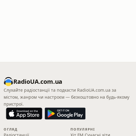
RadioUA.com.ua
Слухайте радіостанції та подкасти RadioUA.com.ua за
містом, жанром чи настроєм — безкоштовно на будь-якому
пристрої.
ОГЛЯД
ПОПУЛЯРНІ
Радіостанції
Хіт FM Сучасні хіти