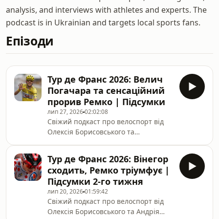
analysis, and interviews with athletes and experts. The
podcast is in Ukrainian and targets local sports fans.
Епізоди
Тур де Франс 2026: Велич
Погачара та сенсаційний
прорив Ремко | Підсумки
лип 27, 2026
02:02:08
Свіжий подкаст про велоспорт від
Олексія Борисовського та
Владислава Щербаня. 💵
Підтримайте нас на Patreon!
Тур де Франс 2026: Вінегор
Допоможіть випускам СпортГаб
сходить, Ремко тріумфує |
стати більш якісними.🎧
Підсумки 2-го тижня
Підпишіться і поставьте нам лайк на
лип 20, 2026
01:59:42
ITunes!Sporthub в соцмережах:📩
Свіжий подкаст про велоспорт від
Twitter👍 Facebook🎦 Youtube….
Олексія Борисовського та Андрія