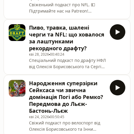
Свіженький подкаст про NFL. 💵
Шалена боротьба за топ-3 генералу.
Підтримайте нас на Patreon!
(33:33) — Що робити УАЕ без
Допоможіть випускам СпортГаб
Алмейди? На що здатний Йейтс?
стати більш якісними. 🎧
(41:05) — С
Пиво, травка, шалені
Підпишіться і поставьте нам лайк на
черги та NFL: що ховалося
ITunes! Sporthub в соцмережах: - 📩
за лаштунками
Twitter - 👍 Facebook - 🎦 Youtube….
рекордного драфту?
кві 28, 2026
00:40:24
Спеціальний подкаст по драфту НФЛ
від Олексія Борисовського та Сергія,
який спостерігав за драфтом вживу
із Піттсбурга. (00:00) — Як Сергій
Народження суперзірки
потрапив на драфт? (01:17) —
Сейксаса чи звична
Атмосфера навколо драфту та чи не
домінація Погі або Ремко?
було конфліктів. (03:35) — Рекордний
Передмова до Льєж-
драфт за відвідуваністю. Найбільші
Бастонь-Льєж
черги, ціни на пиво та інше. (09:15)
— Безпека на драфті. (12:00) —
кві 24, 2026
00:50:45
Свіжий подкаст про велоспорт від
Найприкольніші івенти. (15:45) —
Олексія Борисовського та Інни
Прибуття новачк