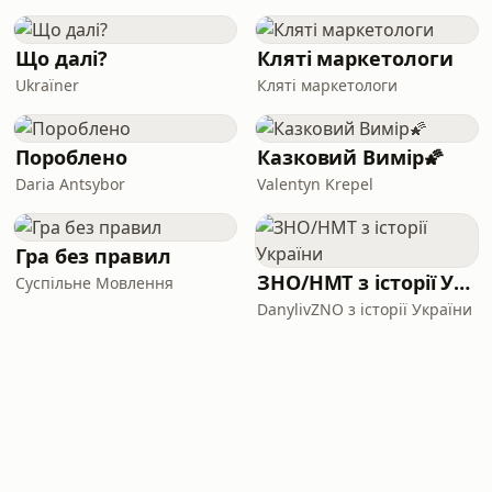
Що далі?
Кляті маркетологи
Ukraїner
Кляті маркетологи
Пороблено
Казковий Вимір🌠
Daria Antsybor
Valentyn Krepel
Гра без правил
ЗНО/НМТ з історії України
Суспільне Мовлення
DanylivZNO з історії України