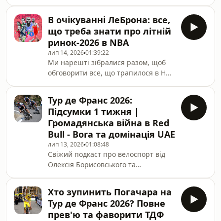
Білика. (00:00) — Збір закрито!
(01:53) — Як схід Вінегора вплине на
В очікуванні ЛеБрона: все,
Тур? Що робити Вісмі? (19:27) —
що треба знати про літній
Погачар тепер працює на Дель
ринок-2026 в NBA
Торо? (28:12) — Нічний допінг-
лип 14, 2026
01:39:22
контроль: французи працюють на
Ми нарешті зібралися разом, щоб
Сейксаса? (35:10) — Погі подарував
обговорити все, що трапилося в НБА
етап Ремко? (41:08) — Евенпул —
за останні тижні: від трейдів
найцікавіший гонщик Туру. Ремко —
Джейлена Брауна, ЛаМело Болла та
фаворит на друге місце? (1:02:58) —
Тур де Франс 2026:
Джа Моранта до цікавих контрактів
Підсумки 1 тижня |
з гравцями Євроліги. Звісно ж, в
Громадянська війна в Red
очікуванні підписання ЛеБрона
Bull - Bora та домінація UAE
Джеймса з новою командою, а також
лип 13, 2026
01:08:48
усіх тих переходів, які мають
Свіжий подкаст про велоспорт від
трапитися після нього. Як то кажуть,
Олексія Борисовського та
від ЛеБрона до Альфи Діалло —
Владислава Щербаня. (00:00) — Збір
Віталій Волочай, Олександр
та загальні враження від першого
Прошута та Андр
Хто зупинить Погачара на
тижня. (05:11) — Погачар вже
Тур де Франс 2026? Повне
завершив боротьбу за генерал на
прев'ю та фаворити ТДФ
шостому етапі? (18:33) — Чи не