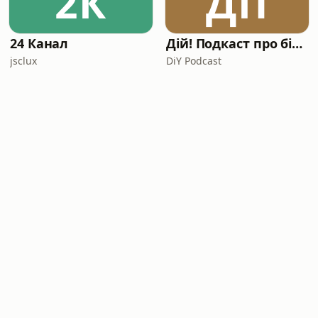
2К
ДП
24 Канал
Дій! Подкаст про бізнес.
jsclux
DiY Podcast