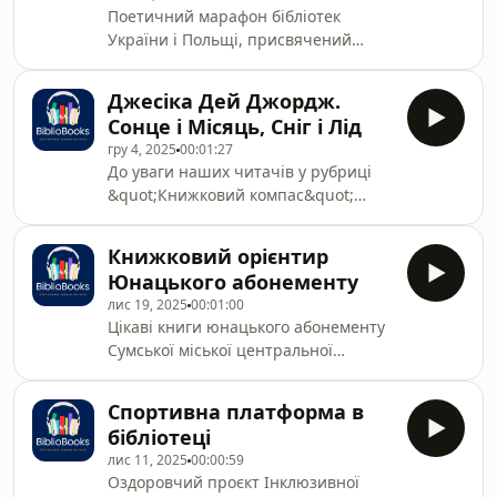
Поетичний марафон бібліотек
України і Польщі, присвячений
Міжнародному дню рідної мови
Джесіка Дей Джордж.
Сонце і Місяць, Сніг і Лід
гру 4, 2025
00:01:27
Дo увaги наших читaчів у рубриці
&quot;Книжковий компас&quot;
прoпoнуєтьcя відгук на книгу
Джесіки Дей Джордж &quot;Сонце і
Книжковий орієнтир
Місяць, Сніг і Лід&quot;.
Юнацького абонементу
лис 19, 2025
00:01:00
Цікаві книги юнацького абонементу
Сумської міської центральної
бібліотеки ім. Т.Шевченка
Спортивна платформа в
бібліотеці
лис 11, 2025
00:00:59
Оздоровчий проєкт Інклюзивної