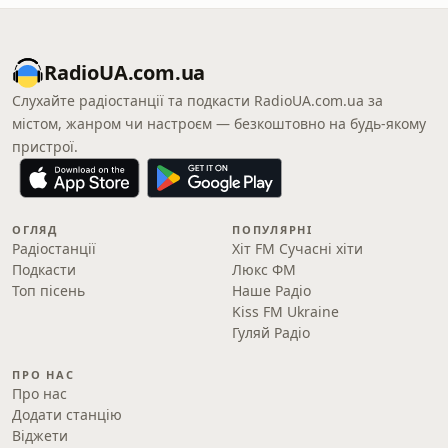
RadioUA.com.ua
Слухайте радіостанції та подкасти RadioUA.com.ua за
містом, жанром чи настроєм — безкоштовно на будь-якому
пристрої.
ОГЛЯД
ПОПУЛЯРНІ
Радіостанції
Хіт FM Сучасні хіти
Подкасти
Люкс ФМ
Топ пісень
Наше Радіо
Kiss FM Ukraine
Гуляй Радіо
ПРО НАС
Про нас
Додати станцію
Віджети