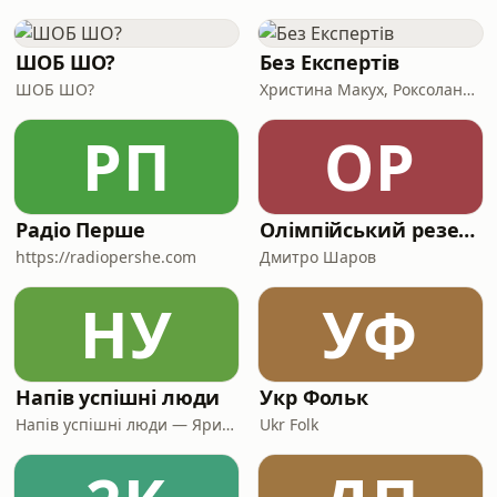
ШОБ ШО?
Без Експертів
ШОБ ШО?
Христина Макух, Роксолана Кіт та Ярослав Борисюк
РП
ОР
Радіо Перше
Олімпійський резерв
https://radiopershe.com
Дмитро Шаров
НУ
УФ
Напів успішні люди
Укр Фольк
Напів успішні люди — Ярина Біла та Оксана Каленченко
Ukr Folk