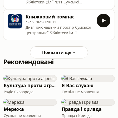
бібліотеки-філії №11 Сумської
публічної бібліотеки
Книжковий компас
лис 5, 2025
00:01:11
Дитячо-юнацький простір Сумської
центральної бібліотеки ім. Т.
Шевченка представляє орієнтир в
книжковому морі - &quot;Книжковий
компас&quot;
Показати ще
Рекомендовані
Культура проти агресії
Я Вас слухаю
Радіо Сковорода
Суспільне мовлення
Мережа
Правда і кривда
Суспільне мовлення
Правда і Кривда