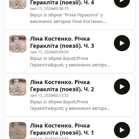
Геракліта (поезії). Ч. 4
Драгунського основна увага
лип 15, 2026
00:36:15
приділяється повсякденним
Вірші зі збірки "Річка Геракліта" у
ситуаціям, які так добре відомі
виконанні авторки Ліни Костенко.
кожній дитині. Будь то гра на вулиці,
Ч.4
в школі або домашня пригода, автор
успішно передає всі ці події і описує
Ліна Костенко. Річка
їх з тонким почуттям гумору і тепла.
Геракліта (поезії). Ч. 3
лип 15, 2026
00:09:59
Вірші зі збірки &quot;Річка
Геракліта&quot; у виконанні авторки
Ліни Костенко. Ч.3
Ліна Костенко. Річка
Геракліта (поезії). Ч. 2
лип 15, 2026
00:13:32
Вірші зі збірки &quot;Річка
Геракліта&quot; у виконанні авторки
Ліни Костенко. Ч.2
Ліна Костенко. Річка
Геракліта (поезії). Ч. 1
лип 15, 2026
00:14:46