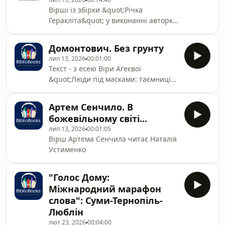
Вірші із збірки &quot;Річка
Геракліта&quot; у виконанні авторки
Ліни Костенко. Ч.1
Домонтович. Без грунту
лип 13, 2026
00:01:00
Текст - з есею Віри Агеєвої
&quot;Люди під масками: таємниці
роздвоєного &quot;я&quot;&quot; .У
цьому літературознавчому есеї Віра
Артем Сенчило. В
Агеєва досліджує феномен
божевільному світі...
роздвоєння особистості та
лип 13, 2026
00:01:05
необхідність маскування для
Вірш Артема Сенчила читає Наталія
інтелектуалів у тоталітарному
Устименко
суспільстві. Текст, написаний як
передмова до прози В.
Домонтовича, аналізує стратегії
"Голос Дому:
виживання митців, зокрема Віктора
Міжнародний марафон
Петрова, в екстремальних
слова": Суми-Тернопіль-
історичних умо
Люблін
лют 23, 2026
00:04:00