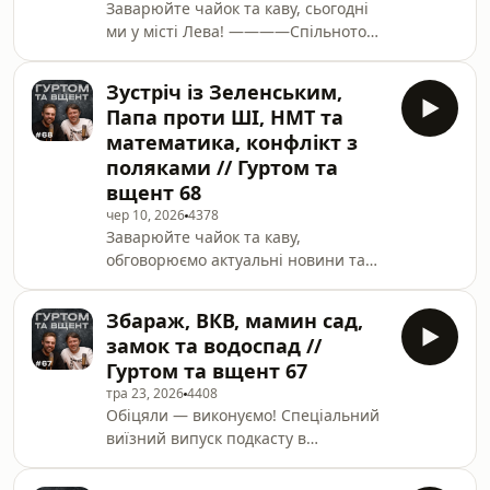
Заварюйте чайок та каву, сьогодні
20 ————Спільнотою «Гуртом та
ми у місті Лева! ————Спільнотою
Вщент» збираємо на двадцять 10-
«Гуртом та Вщент» збираємо на
дюймових FPV-дронів на
двадцять 10-дюймових FPV-дронів
оптоволоконній котушці 20 кмМета:
Зустріч із Зеленським,
на оптоволоконній котушці 20
1 160 000
Папа проти ШІ, НМТ та
кмМета: 1 160 000
грнhttps://send.monobank.ua/jar/2bTvk
математика, конфлікт з
грнhttps://send.monobank.ua/jar/2bTvk2H9H1 —
поляками // Гуртом та
Квитки на європейський тур Антона
вщент 68
Тимошенка:https://linktr.ee/tymoshenkoontour
————Якщо ви хочете підтримати
чер 10, 2026
4378
Заварюйте чайок та каву,
«Гуртом та вщент» (ці кошти підуть
обговорюємо актуальні новини та
власне на виробництво цього
згадуємо старі добрі часи! —------
подкаст
Спільнотою «Гуртом та вщент»
Збараж, ВКВ, мамин сад,
збираємо на 2 літака-розвідника
замок та водоспад //
&quot;Домаха&quot; для ведення
Гуртом та вщент 67
розвідувальних дій та коригування
тра 23, 2026
4408
вогню.🎯Ціль: 1 480 000
Обіцяли — виконуємо! Спеціальний
₴🔗Посилання на
виїзний випуск подкасту в
банкуhttps://send.monobank.ua/jar/5kjCzQ4JKK
Збаражі! Це експериментальний
————Квитки на європейський
формат, напишіть у коментарях як
тур Антона