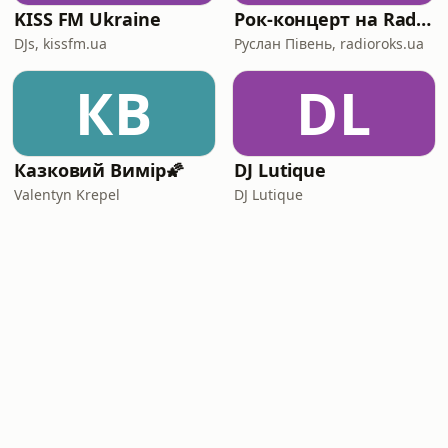
KISS FM Ukraine
Рок-концерт на Radio ROKS
DJs, kissfm.ua
Руслан Півень, radioroks.ua
КВ
DL
Казковий Вимір🌠
DJ Lutique
Valentyn Krepel
DJ Lutique