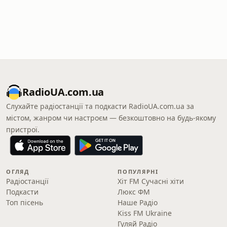
RadioUA.com.ua
Слухайте радіостанції та подкасти RadioUA.com.ua за
містом, жанром чи настроєм — безкоштовно на будь-якому
пристрої.
ОГЛЯД
ПОПУЛЯРНІ
Радіостанції
Хіт FM Сучасні хіти
Подкасти
Люкс ФМ
Топ пісень
Наше Радіо
Kiss FM Ukraine
Гуляй Радіо