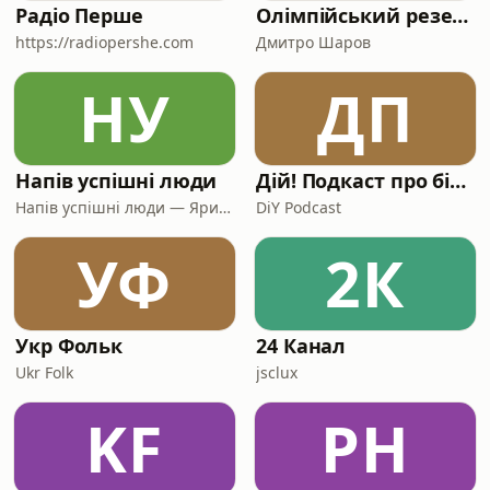
Радіо Перше
Олімпійський резерв
https://radiopershe.com
Дмитро Шаров
НУ
ДП
Напів успішні люди
Дій! Подкаст про бізнес.
Напів успішні люди — Ярина Біла та Оксана Каленченко
DiY Podcast
УФ
2К
Укр Фольк
24 Канал
Ukr Folk
jsclux
KF
РН