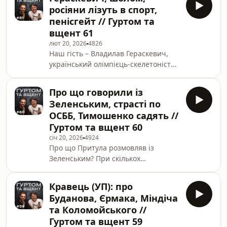
оптоволоконній катушці 25 км.🎯
————Сп
росіяни лізуть в спорт,
Ціль: 932 625.00 ₴🔗Посилання на
пенісгейт // Гуртом та
банкуhttps://send.monobank.ua/jar/2mHnTzJPqR
вщент 61
Квитки на тур Антона (США та
лют 20, 2026
4826
Канада): https://linktr.ee/tymoshenkoontour
Наш гість – Владилав Гераскевич,
————Квитки на моновиставу
український олімпієць-скелетоніст
Бєднякова:https://uadd.me/biedniakov ———-
та вже, без перебільшення,
Якщо ви хочете, щоб ми про ва
легенда. ————Спільнотою
Про що говорили із
«Гуртом та вщент» збираємо на
Зеленським, страсті по
денні дрони-перехоплювачі
ОСББ, Тимошенко садять //
ворожих БпЛА, аби захистити наше
Гуртом та вщент 60
небо.Серед усіх донатів будь-якого
січ 20, 2026
4924
розміру розіграємо стартовий біб
Про що Притула розмовляв із
Владислава Гераскевича зі змагань у
Зеленським? При скількох
Піденній Кореї.🔗Посилання на
президентах сиділа Тимошенко?
банкуhttps://send.monobank.ua/jar/uEwhDgghU
Чому не варто захоплюватись
Також спільн
Кравець (УП): про
Коломойським? Що краще: ОСББ чи
Буданова, Єрмака, Міндіча
управляюча компанія? Поговорили з
та Коломойського //
Антоном про актуальне, смішне та
Гуртом та вщент 59
наболіле. Заварюйте чайок (мівіну,