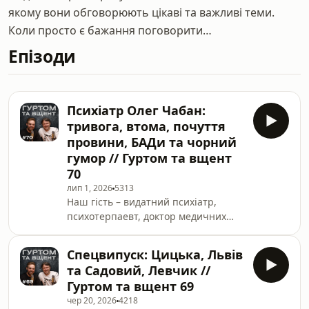
якому вони обговорюють цікаві та важливі теми.
Коли просто є бажання поговорити…
Епізоди
Психіатр Олег Чабан:
тривога, втома, почуття
провини, БАДи та чорний
гумор // Гуртом та вщент
70
лип 1, 2026
5313
Наш гість – видатний психіатр,
психотерпаевт, доктор медичних
наук Олег Чабан. Гогворимо про
менталку. Rozmova - українська
Спецвипуск: Цицька, Львів
платформа для занять з
та Садовий, Левчик //
психотерапевтом.Знижка 20% на
Гуртом та вщент 69
першу сесію за промокодом
чер 20, 2026
4218
GURTOMhttps://rebrand.ly/GURTOM-