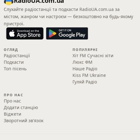
RadioUA.com.ua
Слухайте радіостанції та подкасти RadioUA.com.ua за
містом, жанром чи настроєм — безкоштовно на будь-якому
пристрої.
ОГЛЯД
ПОПУЛЯРНІ
Радіостанції
Хіт FM Сучасні хіти
Подкасти
Люкс ФМ
Топ пісень
Наше Радіо
Kiss FM Ukraine
Гуляй Радіо
ПРО НАС
Про нас
Додати станцію
Віджети
Зворотний зв'язок