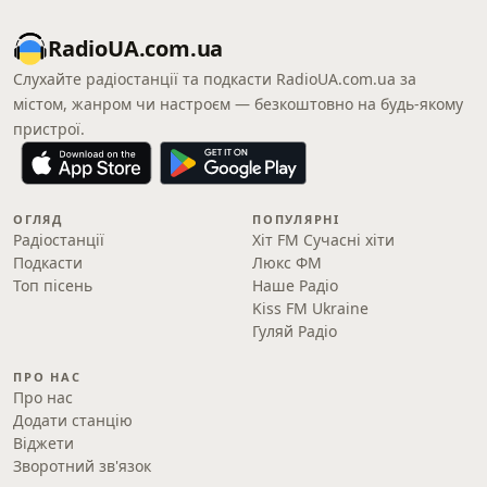
RadioUA.com.ua
Слухайте радіостанції та подкасти RadioUA.com.ua за
містом, жанром чи настроєм — безкоштовно на будь-якому
пристрої.
ОГЛЯД
ПОПУЛЯРНІ
Радіостанції
Хіт FM Сучасні хіти
Подкасти
Люкс ФМ
Топ пісень
Наше Радіо
Kiss FM Ukraine
Гуляй Радіо
ПРО НАС
Про нас
Додати станцію
Віджети
Зворотний зв'язок