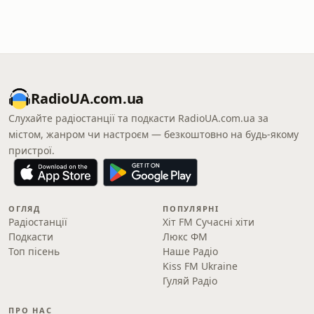
RadioUA.com.ua
Слухайте радіостанції та подкасти RadioUA.com.ua за
містом, жанром чи настроєм — безкоштовно на будь-якому
пристрої.
ОГЛЯД
ПОПУЛЯРНІ
Радіостанції
Хіт FM Сучасні хіти
Подкасти
Люкс ФМ
Топ пісень
Наше Радіо
Kiss FM Ukraine
Гуляй Радіо
ПРО НАС