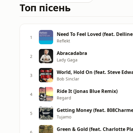
Топ пісень
Need To Feel Loved (feat. Dellin
1
Reflekt
Abracadabra
2
Lady Gaga
World, Hold On (feat. Steve Edw
3
Bob Sinclar
Ride It (Jonas Blue Remix)
4
Regard
Getting Money (feat. 808Charme
5
Tujamo
Green & Gold (feat. Charlotte P
6