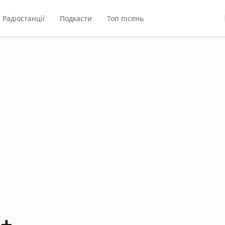
Радіостанції
Подкасти
Топ пісень
M+