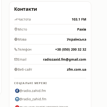
Контакти
Частота
103.1 FM
Місто
Рахів
Мова
Українська
Телефон
+38 (050) 200 32 32
Email
radiozaxid.fm@gmail.com
Веб-сайт
zfm.com.ua
СОЦІАЛЬНІ МЕРЕЖІ
@radio.zahid.fm
@radio_zahid.fm