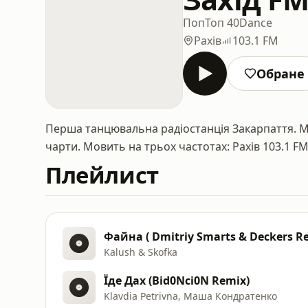
Поп
Топ 40
Dance
Рахів
103.1 FM
Обране
Перша танцювальна радіостанція Закарпаття. Му
чарти. Мовить на трьох частотах: Рахів 103.1 FM,
Плейлист
Файна ( Dmitriy Smarts & Deckers Re
Kalush & Skofka
Їде Дах (Bid0Nci0N Remix)
Klavdia Petrivna, Маша Кондратенко