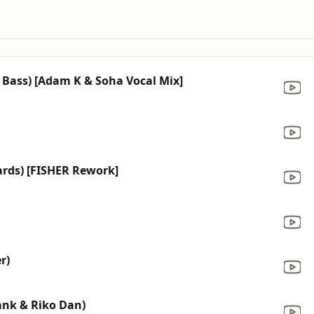
e Bass) [Adam K & Soha Vocal Mix]
ards) [FISHER Rework]
r)
lank & Riko Dan)