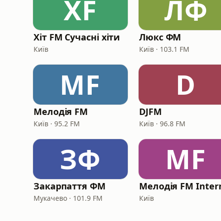
ХF
ЛФ
Хіт FM Сучасні хіти
Люкс ФМ
Київ
Київ · 103.1 FM
МF
D
Мелодія FM
DJFM
Київ · 95.2 FM
Київ · 96.8 FM
ЗФ
МF
Закарпаття ФМ
Мукачево · 101.9 FM
Київ