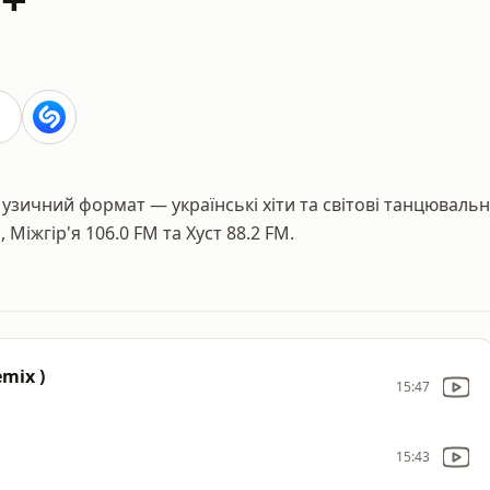
зичний формат — українські хіти та світові танцювальн
 Міжгір'я 106.0 FM та Хуст 88.2 FM.
mix )
15:47
15:43