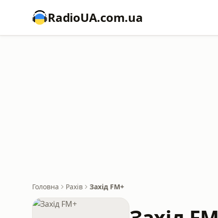
RadioUA.com.ua
Головна
Рахів
Захід FM+
Захід F