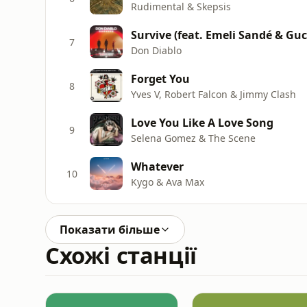
Rudimental & Skepsis
Survive (feat. Emeli Sandé & Gu
7
Don Diablo
Forget You
8
Yves V, Robert Falcon & Jimmy Clash
Love You Like A Love Song
9
Selena Gomez & The Scene
Whatever
10
Kygo & Ava Max
Показати більше
Схожі станції