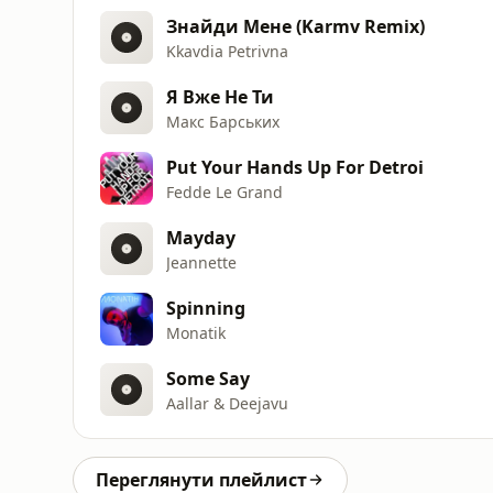
Знайди Мене (Karmv Remix)
Kkavdia Petrivna
Я Вже Не Ти
Макс Барських
Put Your Hands Up For Detroi
Fedde Le Grand
Mayday
Jeannette
Spinning
Monatik
Some Say
Aallar & Deejavu
Переглянути плейлист