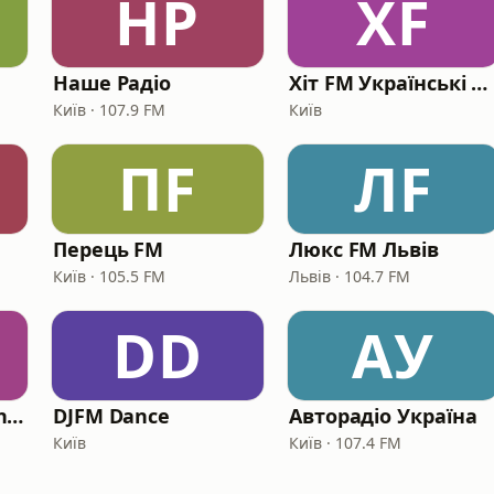
НР
ХF
Наше Радіо
Хіт FM Українські хіти
Київ · 107.9 FM
Київ
ПF
ЛF
Перець FM
Люкс FM Львів
Київ · 105.5 FM
Львів · 104.7 FM
DD
АУ
Мелодія FM International
DJFM Dance
Авторадіо Україна
Київ
Київ · 107.4 FM