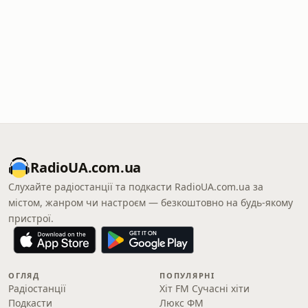
RadioUA.com.ua
Слухайте радіостанції та подкасти RadioUA.com.ua за
містом, жанром чи настроєм — безкоштовно на будь-якому
пристрої.
ОГЛЯД
ПОПУЛЯРНІ
Радіостанції
Хіт FM Сучасні хіти
Подкасти
Люкс ФМ