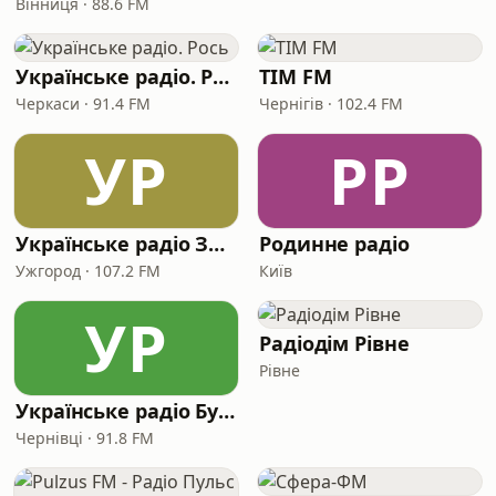
Вінниця · 88.6 FM
Українське радіо. Рось
ТІМ FM
Черкаси · 91.4 FM
Чернігів · 102.4 FM
УР
РР
Українське радіо Закарпаття
Родинне радіо
Ужгород · 107.2 FM
Київ
УР
Радіодім Рівне
Рівне
Українське радіо Буковина
Чернівці · 91.8 FM