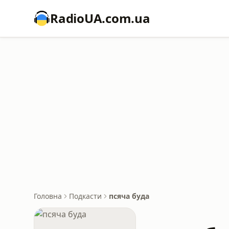
RadioUA.com.ua
Головна
Подкасти
псяча буда