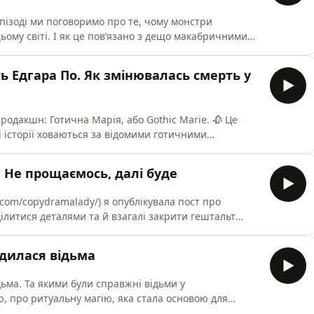
ьому світі. І як це повʼязано з дещо макабричними
демо говорити про її серію робіт "атомні звірі". А
но правда? Але повірте, воно все повз’яно. 🦖 В
ь Едгара По. Як змінювалась смерть у
родакшн: Готична Марія, або Gothic Marie. 🥀 Це
кі історії ховаються за відомими готичними
ецтва, фільмів, літератури, історії та культури.
і українських макабричних персонажів. Дивитися
. Не прощаємось, далі буде
@Got
m.com/copydramalady/) я опублікувала пост про
ділитися деталями та й взагалі закрити гештальт
енарію теж - просто мої думки і враження. Згадую
 моя думка. Попереду планую придумати щось нове,
одилася відьма
проєкт п
дьма. Та якими були справжні відьми у
 чаклунок; магічні книги; і міфи довкола полювання