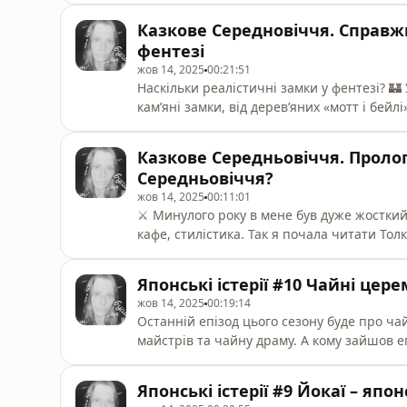
на відьом. ⚔️ Минулого року в мене був дуже жосткий обсешн з фентезі тематикою – фільми,
Казкове Середновіччя. Справжн
серіали, кафе, стилістика. Так я почала чи
фентезі
жов 14, 2025
00:21:51
Наскільки реалістичні замки у фентезі? 🏰 У цьому епізоді розповідаю, як з’явилися перші
кам’яні замки, від дерев’яних «мотт і бей
фентезійних цитаделей. Також як змінювалися замки, і що відрізняло їхнє життя всередині від
того, що ми бачимо у фільмах. Поговоримо 
Казкове Середньовіччя. Проло
Також, якщо сподобався епізод,
Середньовіччя?
жов 14, 2025
00:11:01
⚔️ Минулого року в мене був дуже жосткий
кафе, стилістика. Так я почала читати Толк
Пінтересі. Вже не кажу про те, як я обожнюю замки України 🏰
історію, і поволі захоплення перейшло у т
Японські істерії #10 Чайні церем
виникли усі ці кліше з лицарями, обр
жов 14, 2025
00:19:14
Останній епізод цього сезону буде про чай 🍵 Будемо говорити про чайні церемонії
майстрів та чайну драму. А кому зайшов епізод - жду донат. Друзі, долучаюсь до нового збору
на 10 мільйонів гривень на FPV для бійців
від слухачів подкасту ❤️
Японські істерії #9 Йокаї – яп