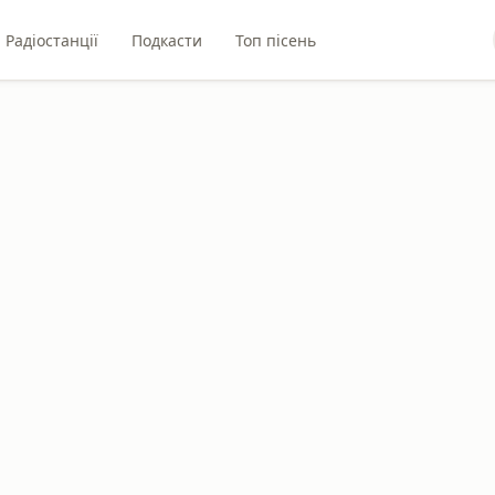
Радіостанції
Подкасти
Топ пісень