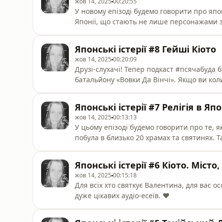
жов 14, 2025
00:20:55
У новому епізоді будемо говорити про япо
Японії, що стають не лише персонажами зн
зʼявились і чому їх дійшло до нашого часу так багато – аж 10
донат. Друзі, долучаюсь до нового збору на 10 мільйонів гривень на FPV для бійців батальйону
Японські істерії #8 Гейші Кіото
«Вовки Да Вінчі». Буду вдячна за
жов 14, 2025
00:20:09
Друзі-слухачі! Тепер подкаст ⁠#псячабуда⁠
батальйону «Вовки Да Вінчі». Якщо ви кол
діяльність, то тепер маєте можливість у ви
Наша ціль – 20к, тому давайте допоможемо! https://send.monobank.ua/jar/7KDXMJ
Японські істерії #7 Релігія в Яп
fbclid=PAZXh0bgNhZW0CMTEAAacvvWTB6
жов 14, 2025
00:13:13
У цьому епізоді будемо говорити про те, які
побула в близько 20 храмах та святинях. 
Запрошую до цих коротких, але дуже цікави
Японські істерії #6 Кіото. Міст
жов 14, 2025
00:15:18
Для всіх хто святкує Валентина, для вас особливий епізод ❤️ З
дуже цікавих аудіо-есеїв. ❤️