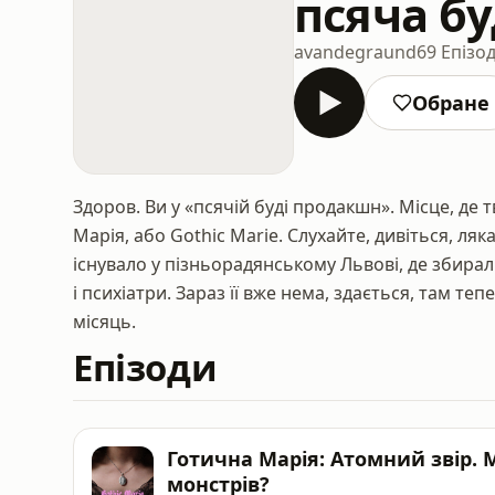
псяча б
avandegraund
69 Епізо
Обране
Здоров. Ви у «псячій буді продакшн». Місце, де 
Марія, або Gothic Marie. Слухайте, дивіться, ля
існувало у пізньорадянському Львові, де збирали
і психіатри. Зараз її вже нема, здається, там те
місяць.
Епізоди
Готична Марія: Атомний звір.
монстрів?