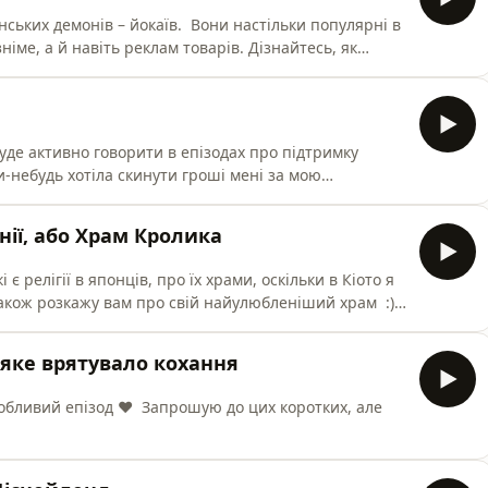
нських демонів – йокаїв. Вони настільки популярні в
іме, а й навіть реклам товарів. Дізнайтесь, як
00! А кому зайшов епізод - жду
 буде активно говорити в епізодах про підтримку
и-небудь хотіла скинути гроші мені за мою
гляді донату на цей збір і всі наступні збори 🤌❤️
dotW?
онії, або Храм Кролика
wMBXEryvlDXQzv1hWQ
 є релігії в японців, про їх храми, оскільки в Кіото я
Також розкажу вам про свій найулюбленіший храм :)
х аудіо-есеїв. ❤️
о, яке врятувало кохання
апрошую до цих коротких, але