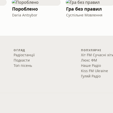
Пороблено
Гра без правил
Daria Antsybor
Суспільне Мовлення
ОГЛЯД
ПОПУЛЯРНІ
Радіостанції
Хіт FM Сучасні хіт
Подкасти
Люкс ФМ
Топ пісень
Наше Радіо
Kiss FM Ukraine
Гуляй Радіо