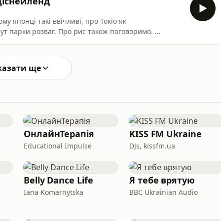
 Діснейленд
му японці такі ввічливі, про Токіо як
о тут парки розваг. Про рис також поговоримо.
х аудіо-есеїв. ❤️
казати ще
ОнлайнТерапія
KISS FM Ukraine
Educational Impulse
DJs, kissfm.ua
Belly Dance Life
Я тебе врятую
Iana Komarnytska
BBC Ukrainian Audio