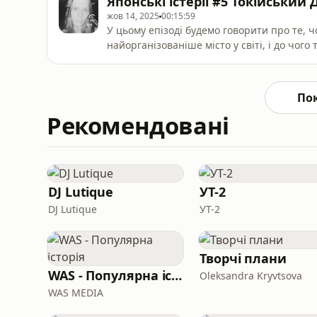
Японські істерії #5 Токійський
жов 14, 2025
00:15:59
У цьому епізоді будемо говорити про те, чо
найорганізованіше місто у світі, і до чог
Запрошую до цих коротких, але дуже цікави
По
Рекомендовані
DJ Lutique
УТ-2
DJ Lutique
УТ-2
Творчі плани
WAS - Популярна історія
Oleksandra Kryvtsova
WAS MEDIA