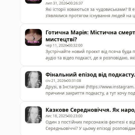
лип 31, 2026
00:26:37
Які історії ховаються за чудовиськами? В епізоді ми поговоримо про те, чому монстри
зʼявлялися протягом існування людей на ц
образами у творчості Марії Примаченко. Бу
також про Годзілу. І динозаврів. Несподіва
Готична Марія: Містична смерт
епізоді звучить пісня "Ой якеє стало
мистецтві?
чер 11, 2026
00:32:00
Зустрічайте новий проєкт від псяча буда п
аудіо та відео подкаст, де я розповідаю, я
чудовиськами та химерними образами з мист
Кожен випуск містить аналіз як світових, так 
Фінальний епізод від подкасту
на YouTube тут https://www.youtube.com/
січ 21, 2026
00:31:08
Друзі, в Інстаграмі (https://www.instagra
причини закриття подкасту, а тут хочу по
фінальним епізодом. Монтажу тут нема, сц
ще інші подкасти, але наголошую, то лиш
Казкове Середновіччя. Як нар
тому якщо цікаво, залишайтесь, бо новий 
лис 18, 2025
00:23:00
Один з постійних персонажів фентезі є ві
Середньовіччі? У цьому епізоді розповідаю, про ритуальну магію, яка стала основою для
подальших практик; про перших чаклунів і