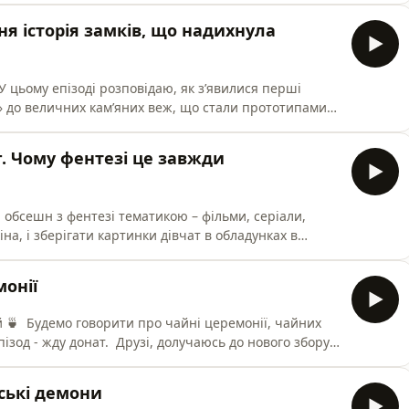
я історія замків, що надихнула
тати Толкін
лі» до величних кам’яних веж, що стали прототипами
ще і про жителів замків, а саме драконів і принцес.
г. Чому фентезі це завжди
 обсешн з фентезі тематикою – фільми, серіали,
іна, і зберігати картинки дівчат в обладунках в
 Врешті, з фентезі перейшла на
ему, яку я хочу розкрити для себе в новому сезоні. Як
онії
, чайних
 батальйону «Вовки Да Вінчі». Буду вдячна за донат
онські демони