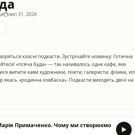
уда
ди
лип 31, 2026
творяться класні подкасти. Зустрічайте новинку: Готична
кайтеся! «псяча буда» — так називалось одне кафе, яке
ся випити кави художники, поети, галеристи, фізики, хіп
пер якась «родинна ковбаска». Подкасти виходять двічі на
 Марія Примаченко. Чому ми створюємо