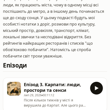
люди, як працюють міста, чому в одному місці всі
поспішають до метро, а в іншому день починається
ще до сходу сонця. У цьому подкасті будуть мої
особисті нотатки з доріг, розмови про культуру,
міський простір, довкілля, транспорт, клімат,
локальні звички та несподівані відкриття. Без
рейтингів найкращих ресторанів і списків "що
обов'язково побачити". Натомість це спроба
побачити світ трохи уважніше.
Епізоди
Епізод 3. Карпати: люди,
простори та сенси
лип 29, 2026
00:11:12
Після кількох тижнів у місті я
вирушила до Карпат. Але цього разу