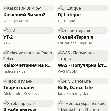
більшими, ніж просто місцями для
покупок? І який головний урок я
винесла після трьох днів
Казковий Вимір🌠
DJ Lutique
Valentyn Krepel
DJ Lutique
УТ-2
ОнлайнТерапія
УТ-2
Educational Impulse
Relax-читання на Radio Relax
WAS - Популярна історія
radiorelax.ua
WAS MEDIA
Творчі плани
Belly Dance Life
Oleksandra Kryvtsova
Iana Komarnytska
Я тебе врятую