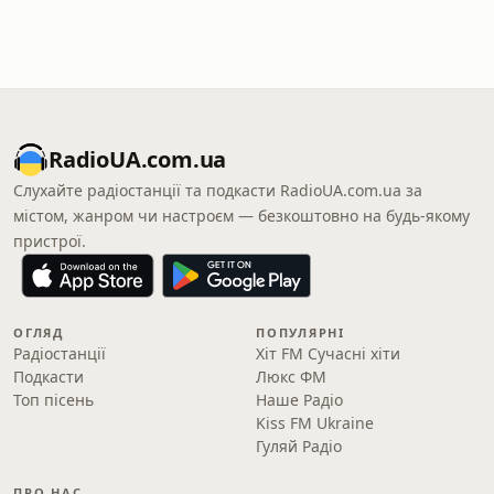
RadioUA.com.ua
Слухайте радіостанції та подкасти RadioUA.com.ua за
містом, жанром чи настроєм — безкоштовно на будь-якому
пристрої.
ОГЛЯД
ПОПУЛЯРНІ
Радіостанції
Хіт FM Сучасні хіти
Подкасти
Люкс ФМ
Топ пісень
Наше Радіо
Kiss FM Ukraine
Гуляй Радіо
ПРО НАС