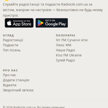
Слухайте радіостанції та подкасти RadioUA.com.ua за
містом, жанром чи настроєм — безкоштовно на будь-якому
пристрої.
ОГЛЯД
ПОПУЛЯРНІ
Радіостанції
Хіт FM Сучасні хіти
Подкасти
Люкс ФМ
Топ пісень
Наше Радіо
Kiss FM Ukraine
Гуляй Радіо
ПРО НАС
Про нас
Додати станцію
Віджети
Зворотний зв'язок
© 2026 RadioUA.com.ua. Всі права захищені.