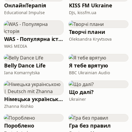
ОнлайнТерапія
KISS FM Ukraine
Educational Impulse
DJs, kissfm.ua
Творчі плани
WAS - Популярна історія
Oleksandra Kryvtsova
WAS MEDIA
Belly Dance Life
Я тебе врятую
Iana Komarnytska
BBC Ukrainian Audio
Що далі?
Німецька українською | Deutsch mit Zhanna
Ukraїner
Zhanna Rishko
Пороблено
Гра без правил