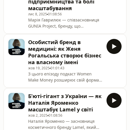
підприємництва та болі
тобто бренд повністю забезпечує її
масштабування
одягом, інвентарем і взуттям.Про
Марту пишуть CNN, Forbes і The
лис 8, 2025
01:08:56
Марія Гаврилюк — співзасновниця
Independent, називаючи її «одним із
GUNIA Project, бренду, що
найцікавіших голосів у жіночому
популяризує українське мистецтво й
тенісі».
культуру не лише в Україні, а й за її
Особистий бренд в
межами.Марія розвиває бренд
медицині: як Женя
разом із партнеркою Наталією
Рогальська створює бізнес
Каменською. Історія GUNIA
на власному імені
почалася у 2016-му з подорожі
жов 19, 2025
01:01:43
Карпатами, де дівчата
З цього епізоду подкаст Women
познайомилися з майстрами
Make Money розширює свій формат.
традиційних гуцульських шуб —
Якщо раніше серед наших героїнь
гунь (звідки і походить назва
були виключно підприємиці, то
бренду). Примірявши їх, зрозуміли:
Бʼюті-гігант з України — як
тепер будуть і лідерки — жінки, які
ці речі потрі
Наталія Яроменко
так само обирають фінансову
масштабує Lamel у світі
незалежність, будують власні
жов 2, 2025
01:08:56
правила гри та втілюють мрії, не
Наталія Яроменко — засновниця
обов’язково маючи свою компанію
косметичного бренду Lamel, який
чи стартап. Героїня цього епізоду і