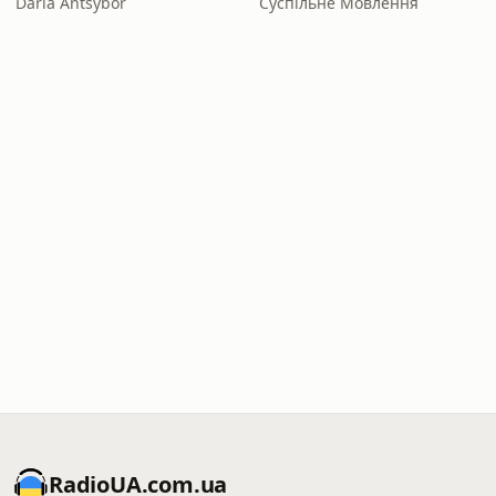
Daria Antsybor
Суспільне Мовлення
RadioUA.com.ua