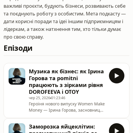
важливі проєкти, будують бізнеси, розвивають себе
та поєднують роботу з особистим. Мета подкасту —
дати корисні поради та ідеї іншим підприємницям і
лідеркам, а також натхнення тим, хто тільки думає
про свою справу.
Епізоди
Музика як бізнес: як Ірина
Горова та pomitni
працюють з зірками рівня
DOROFEEVA і OTOY
чер 25, 2026
01:23:46
Героїня нового випуску Women Make
Money — Ірина Горова, засновниця і
CEO лейблу pomitni та
співзасновниця платформи для
Заморозка яйцеклітин:
розвитку артистів «На її