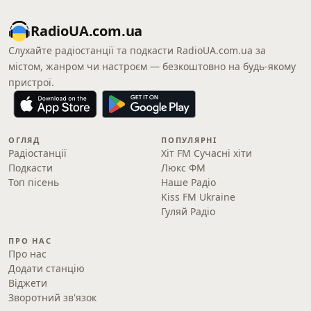
RadioUA.com.ua
Слухайте радіостанції та подкасти RadioUA.com.ua за
містом, жанром чи настроєм — безкоштовно на будь-якому
пристрої.
ОГЛЯД
ПОПУЛЯРНІ
Радіостанції
Хіт FM Сучасні хіти
Подкасти
Люкс ФМ
Топ пісень
Наше Радіо
Kiss FM Ukraine
Гуляй Радіо
ПРО НАС
Про нас
Додати станцію
Віджети
Зворотний зв'язок