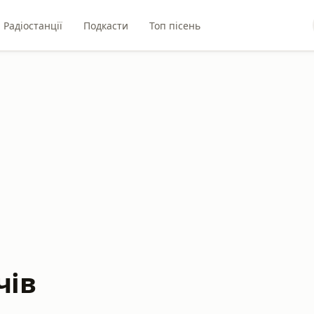
Радіостанції
Подкасти
Топ пісень
чів