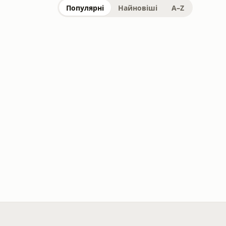
Популярні
Найновіші
A–Z