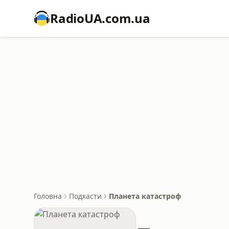
RadioUA.com.ua
Головна
Подкасти
Планета катастроф