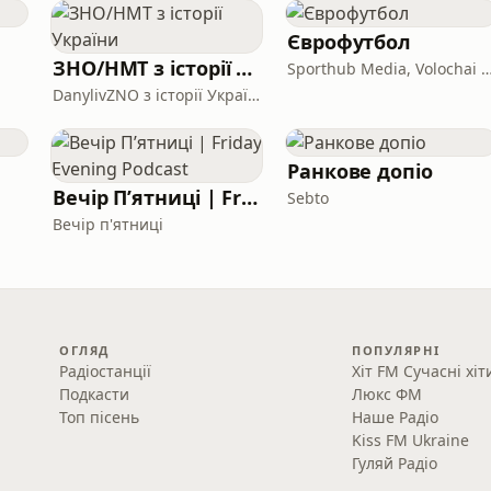
Єврофутбол
ЗНО/НМТ з історії України
Sporthub Media, Volochai V
DanylivZNO з історії України
Ранкове допіо
Вечір Пʼятниці | Friday Evening Podcast
Sebto
Вечір п'ятниці
ОГЛЯД
ПОПУЛЯРНІ
Радіостанції
Хіт FM Сучасні хіт
Подкасти
Люкс ФМ
Топ пісень
Наше Радіо
Kiss FM Ukraine
Гуляй Радіо