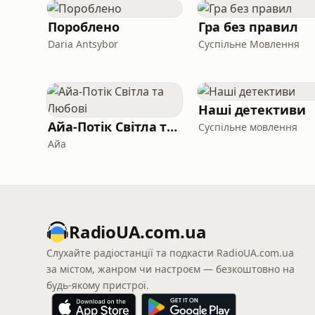
Пороблено
Гра без правил
Daria Antsybor
Суспільне Мовлення
Наші детективи
Айа-Потік Світла та Любові
Суспільне мовлення
Айа
RadioUA.com.ua
Слухайте радіостанції та подкасти RadioUA.com.ua
за містом, жанром чи настроєм — безкоштовно на
будь-якому пристрої.