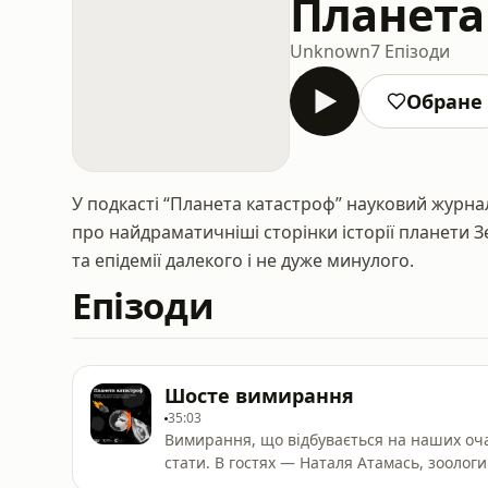
Планета
Unknown
7 Епізоди
Обране
У подкасті “Планета катастроф” науковий журн
про найдраматичніші сторінки історії планети З
та епідемії далекого і не дуже минулого.
Епізоди
Шосте вимирання
35:03
Вимирання, що відбувається на наших оч
стати. В гостях — Наталя Атамась, зоологиня, кандидатка біологічних наук, наукова
співробітниця Інституту зоології ім. І.І. 