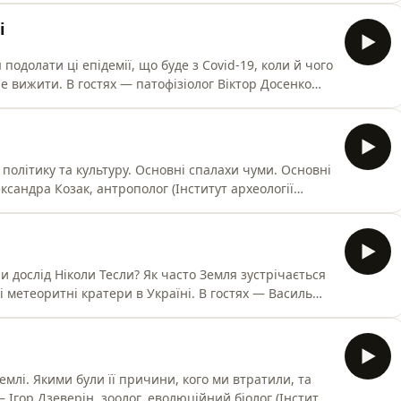
і
я подолати ці епідемії, що буде з Covid-19, коли й чого
лог Віктор Досенко
НУ)
, політику та культуру. Основні спалахи чуми. Основні
 дослід Ніколи Тесли? Як часто Земля зустрічається
і метеоритні кратери в Україні. В гостях — Василь
серваторія КНУ ім. Т. Шевченка)
емлі. Якими були її причини, кого ми втратили, та
— Ігор Дзеверін, зоолог, еволюційний біолог (Інститут