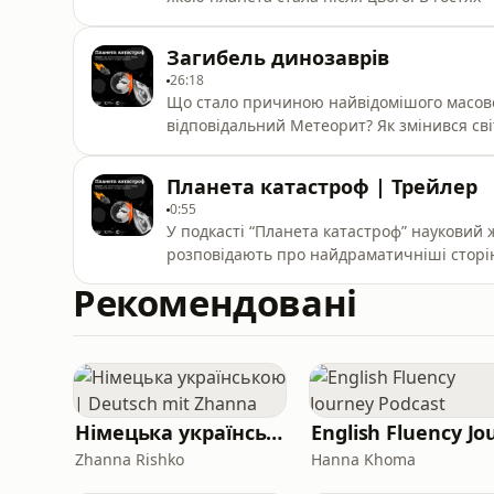
зоології НАНУ)
Загибель динозаврів
26:18
Що стало причиною найвідомішого масовог
відповідальний Метеорит? Як змінився сві
Горобець, зоолог, палеонтолог (Націонал
Планета катастроф | Трейлер
0:55
У подкасті “Планета катастроф” науковий
розповідають про найдраматичніші сторінк
вимирання, зміни клімату та епідемії дале
Рекомендовані
Німецька українською | Deutsch mit Zhanna
Zhanna Rishko
Hanna Khoma