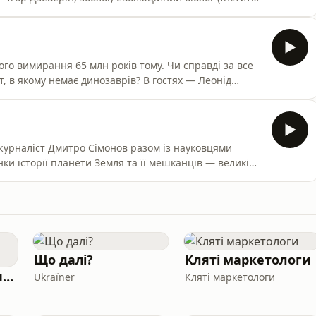
о вимирання 65 млн років тому. Чи справді за все
т, в якому немає динозаврів? В гостях — Леонід
ьний науково-природничий музей НАНУ)
 журналіст Дмитро Сімонов разом із науковцями
и історії планети Земля та її мешканців — великі
кого і не дуже минулого.
Що далі?
Кляті маркетологи
English Fluency Journey Podcast
Ukraїner
Кляті маркетологи