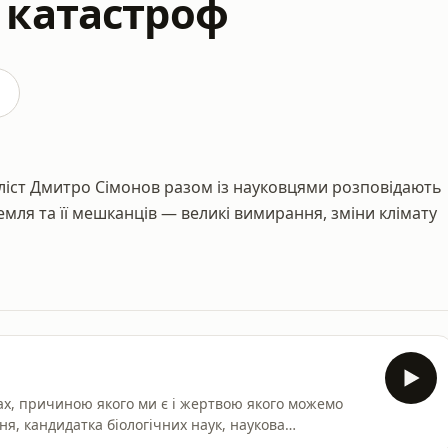
 катастроф
аліст Дмитро Сімонов разом із науковцями розповідають
емля та її мешканців — великі вимирання, зміни клімату
ах, причиною якого ми є і жертвою якого можемо
Шмальгаузена НАНУ