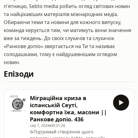
п'ятницю, Sebto media робить огляд світових новин
та найцікавіших матеріалів міжнародних медіа.
Обираючи теми та новини для кожного випуску,
команда керується тим, чи матимуть вони значення
вже за тиждень. До своїх слухачів та слухачок
«Ранкове допіо» звертається на Ти та називає
солодашками, тому є найдушевнішим оглядом
новин.
Епізоди
Міграційна криза в
іспанській Сеуті,
комфортна їжа, масони ||
Ранкове допіо. 436
сер 7, 2026
00:31:26
☕️Підтримай створення цього