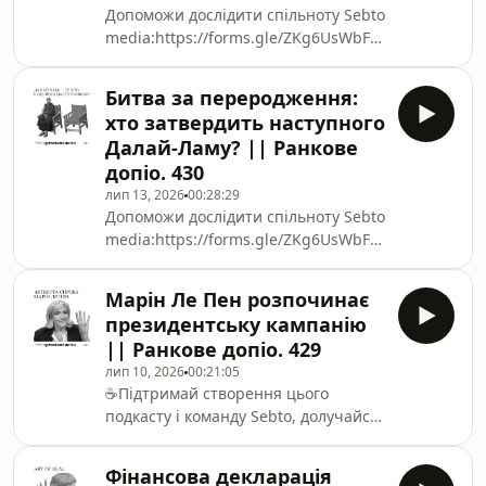
Допоможи дослідити спільноту Sebto
зовнішня політика 11:14
media:https://forms.gle/ZKg6UsWbF5BBpn3v6
☕️Підтримай створення цього
подкасту і команду Sebto, долучайся
Битва за переродження:
до Слухацького
хто затвердить наступного
клубу https://www.youtube.com/channel/UC43x5W6
Далай-Ламу? || Ранкове
випуску розповідаємо про:00:00 Що
допіо. 430
сьогодні у випуску? 02:05 Ставлення
лип 13, 2026
00:28:29
Ле Пен до футбольної збірної 08:42
Допоможи дослідити спільноту Sebto
media:https://forms.gle/ZKg6UsWbF5BBpn3v6
☕️Підтримай створення цього
подкасту і команду Sebto, долучайся
Марін Ле Пен розпочинає
до Слухацького
президентську кампанію
клубу https://www.youtube.com/channel/UC43x5W6
|| Ранкове допіо. 429
випуску розповідаємо
лип 10, 2026
00:21:05
про:Допоможи дослідити спільноту
☕️Підтримай створення цього
Sebto
подкасту і команду Sebto, долучайся
media:https://forms.gle/ZKg6UsWbF5BBpn3v6
до Слухацького
☕️П
клубу https://www.youtube.com/channel/UC43x5W6
Фінансова декларація
випуску розповідаємо про:00:00 Що