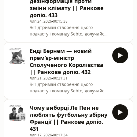
дезінформація проти
відставка міністра освіти 14:17
зміни клімату || Ранкове
Прокурора МКС усунули з посади
допіо. 433
14:43 Відставка президента
Бангладеш 15:14 Нові мит
лип 24, 2026
00:15:38
☕️Підтримай створення цього
подкасту і команду Sebto, долучайся
до Слухацького
клубу https://www.youtube.com/channel/UC43x5W6
Енді Бернем — новий
випуску розповідаємо про:00:00 Що
прем’єр-міністр
сьогодні у випуску?01:13 Дискусії у
Сполученого Королівства
Греції щодо «Одіссеї»06:33 Чому Іран
|| Ранкове допіо. 432
обстрілює Кувейт07:34 Кліматична
лип 21, 2026
00:21:31
дезінформація12:56 Єврокомісія
☕️Підтримай створення цього
оштрафува
подкасту і команду Sebto, долучайся
до Слухацького
клубу https://www.youtube.com/channel/UC43x5W6
Чому виборці Ле Пен не
випуску розповідаємо про:00:00 —
люблять футбольну збірну
Що сьогодні у випуску? 01:38 —
Франції || Ранкове допіо.
Політичний стиль Енді Бернема
431
05:48 — Погляди, ідеї та обіцянки
лип 17, 2026
00:17:34
Бернема 08:57 — Оборона та