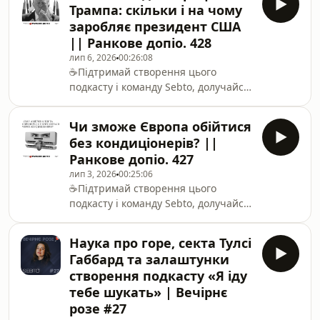
Трампа: скільки і на чому
сьогодні у випуску?02:06 Результати
заробляє президент США
апеляції Марін Ле Пен 06:45 Жордан
|| Ранкове допіо. 428
Барделла — стратегічний партнер
лип 6, 2026
00:26:08
Ле Пен11:49 Як Марін Ле Пен
☕️Підтримай створення цього
змінювала свою
подкасту і команду Sebto, долучайся
до Слухацького
клубу https://www.youtube.com/channel/UC43x5W6
Чи зможе Європа обійтися
випуску розповідаємо про:0:00
без кондиціонерів? ||
Декларація на 927 сторінок і 22 000
Ранкове допіо. 427
транзакцій6:48 Які подарунки
лип 3, 2026
00:25:06
декларує Трамп8:00 Криптобізнес
☕️Підтримай створення цього
родини Трампа12:23 Чи безпечні
подкасту і команду Sebto, долучайся
для котів і собак зерн
до Слухацького
клубу https://www.youtube.com/channel/UC43x5W6
Наука про горе, секта Тулсі
випуску розповідаємо про:0:00
Габбард та залаштунки
Історія винайдення
створення подкасту «Я іду
кондиціонера2:55 Європа —
тебе шукать» | Вечірнє
епіцентр глобального
розе #27
потепління9:06 Чи дійсно у Європі