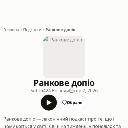
Головна
Подкасти
Ранкове допіо
Ранкове допіо
Sebto
424 Епізоди
сер 7, 2026
Обране
Ранкове допіо — лаконічний подкаст про те, що і
чому коїться у світі. Двічі на тиждень, у понеділок та