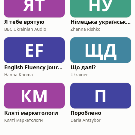
ЯТ
НУ
Я тебе врятую
Німецька українською | Deutsch mit Zhanna
BBC Ukrainian Audio
Zhanna Rishko
EF
ЩД
English Fluency Journey Podcast
Що далі?
Hanna Khoma
Ukraїner
КМ
П
Кляті маркетологи
Пороблено
Кляті маркетологи
Daria Antsybor