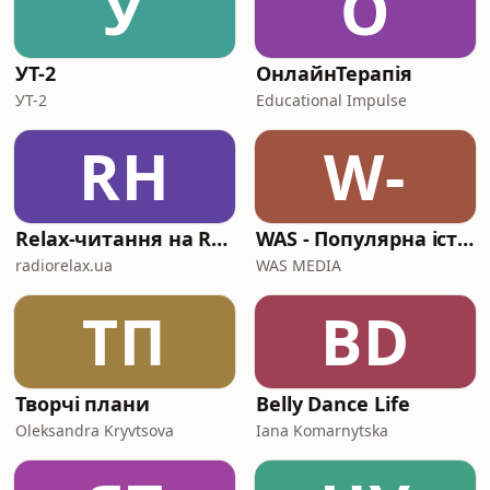
У
О
УТ-2
ОнлайнТерапія
УТ-2
Educational Impulse
RН
W-
Relax-читання на Radio Relax
WAS - Популярна історія
radiorelax.ua
WAS MEDIA
ТП
BD
Творчі плани
Belly Dance Life
Oleksandra Kryvtsova
Iana Komarnytska