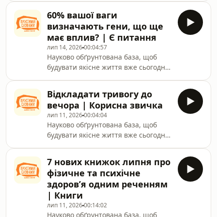
спільноти на Patreon, Buy me a
60% вашої ваги
coffee, YouTube та Apple Podcasts+ за
визначають гени, що ще
посиланням:
має вплив? | Є питання
https://linktr.ee/pryvit.prostymy.slovamy
лип 14, 2026
00:04:57
Науково обґрунтована база, щоб
будувати якісне життя вже сьогодні.
Станьте частиною закритою
спільноти на Patreon, Buy me a
Відкладати тривогу до
coffee, YouTube та Apple Podcasts+ за
вечора | Корисна звичка
посиланням:
лип 11, 2026
00:04:04
https://linktr.ee/pryvit.prostymy.slovamy
Науково обґрунтована база, щоб
будувати якісне життя вже сьогодні.
Станьте частиною закритою
спільноти на Patreon, Buy me a
7 нових книжок липня про
coffee, YouTube та Apple Podcasts+ за
фізичне та психічне
посиланням:
здоровʼя одним реченням
https://linktr.ee/pryvit.prostymy.slovamy
| Книги
лип 11, 2026
00:14:02
Науково обґрунтована база, щоб