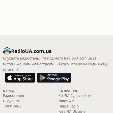
RadioUA.com.ua
Слухайте радіостанції та подкасти RadioUA.com.ua за
містом, жанром чи настроєм — безкоштовно на будь-якому
пристрої.
ОГЛЯД
ПОПУЛЯРНІ
Радіостанції
Хіт FM Сучасні хіти
Подкасти
Люкс ФМ
Топ пісень
Наше Радіо
Kiss FM Ukraine