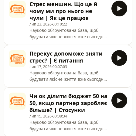
Стрес меншин. Що це й
coffee, YouTube та Apple Podcasts+ за
чому ми про нього не
посиланням:
чули | Як це працює
https://linktr.ee/pryvit.prostymy.slovamy
лип 23, 2026
00:10:22
Науково обґрунтована база, щоб
будувати якісне життя вже сьогодні.
Станьте частиною закритою
спільноти на Patreon, Buy me a
Перекус допоможе зняти
coffee, YouTube та Apple Podcasts+ за
стрес? | Є питання
посиланням:
лип 17, 2026
00:07:03
https://linktr.ee/pryvit.prostymy.slovamy
Науково обґрунтована база, щоб
будувати якісне життя вже сьогодні.
Станьте частиною закритою
спільноти на Patreon, Buy me a
Чи ок ділити бюджет 50 на
coffee, YouTube та Apple Podcasts+ за
50, якщо партнер заробляє
посиланням:
більше? | Стосунки
https://linktr.ee/pryvit.prostymy.slovamy
лип 15, 2026
00:08:34
Науково обґрунтована база, щоб
будувати якісне життя вже сьогодні.
Станьте частиною закритою