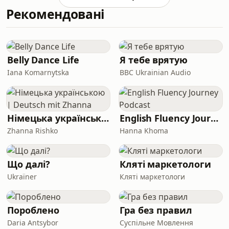
посиланням:
Рекомендовані
https://linktr.ee/pryvit.prostymy.slovamy
Belly Dance Life
Я тебе врятую
Iana Komarnytska
BBC Ukrainian Audio
Німецька українською | Deutsch mit Zhanna
English Fluency Journey Podcast
Zhanna Rishko
Hanna Khoma
Що далі?
Кляті маркетологи
Ukraїner
Кляті маркетологи
Пороблено
Гра без правил
Daria Antsybor
Суспільне Мовлення