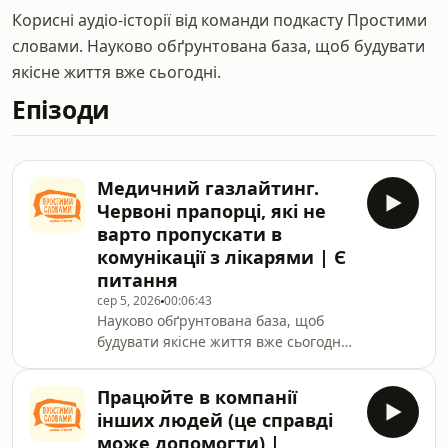
Корисні аудіо-історії від команди подкасту Простими
словами. Науково обґрунтована база, щоб будувати
якісне життя вже сьогодні.
Епізоди
Медичний газлайтинг.
Червоні прапорці, які не
варто пропускати в
комунікації з лікарями | Є
питання
сер 5, 2026
00:06:43
Науково обґрунтована база, щоб
будувати якісне життя вже сьогодні.
Станьте частиною закритою
спільноти на Patreon, Buy me a
Працюйте в компанії
coffee, YouTube та Apple Podcasts+ за
інших людей (це справді
посиланням:
може допомогти) |
https://linktr.ee/pryvit.prostymy.slovamy