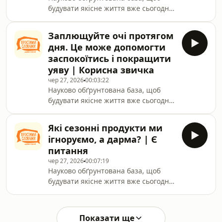
будувати якісне життя вже сьогодні.
Станьте частиною закритою
спільноти на Patreon, Buy me a
Заплющуйте очі протягом
coffee, YouTube та Apple Podcasts+ за
дня. Це може допомогти
посиланням:
заспокоїтись і покращити
https://linktr.ee/pryvit.prostymy.slovamy
уяву | Корисна звичка
чер 27, 2026
00:03:22
Науково обґрунтована база, щоб
будувати якісне життя вже сьогодні.
Станьте частиною закритою
спільноти на Patreon, Buy me a
Які сезонні продукти ми
coffee, YouTube та Apple Podcasts+ за
ігноруємо, а дарма? | Є
посиланням:
питання
https://linktr.ee/pryvit.prostymy.slovamy
чер 27, 2026
00:07:19
Науково обґрунтована база, щоб
будувати якісне життя вже сьогодні.
Станьте частиною закритою
спільноти на Patreon, Buy me a
coffee, YouTube та Apple Podcasts+ за
Показати ще