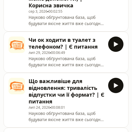
Корисна звичка
сер 3, 2026
00:02:55
Науково обґрунтована база, щоб
будувати якісне життя вже сьогодні.
Станьте частиною закритою
спільноти на Patreon, Buy me a
Чи ок ходити в туалет з
coffee, YouTube та Apple Podcasts+ за
телефоном? | Є питання
посиланням:
лип 29, 2026
00:06:49
https://linktr.ee/pryvit.prostymy.slovamy
Науково обґрунтована база, щоб
будувати якісне життя вже сьогодні.
Станьте частиною закритою
спільноти на Patreon, Buy me a
Що важливіше для
coffee, YouTube та Apple Podcasts+ за
відновлення: тривалість
посиланням:
відпустки чи її формат? | Є
https://linktr.ee/pryvit.prostymy.slovamy
питання
лип 24, 2026
00:08:01
Науково обґрунтована база, щоб
будувати якісне життя вже сьогодні.
Станьте частиною закритою
спільноти на Patreon, Buy me a