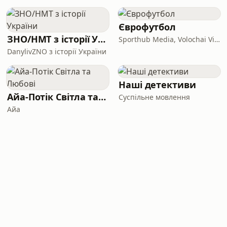
Єврофутбол
ЗНО/НМТ з історії України
Sporthub Media, Volochai Vitalii
DanylivZNO з історії України
Наші детективи
Айа-Потік Світла та Любові
Суспільне мовлення
Айа