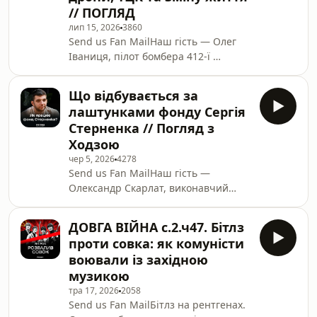
// ПОГЛЯД
———З питань рекламних
лип 15, 2026
3860
інтеграцій пишіть - ads@grnt.media
Send us Fan MailНаш гість — Олег
———Таймкоди:00:00 Вступ00:50 —
Іваниця, пілот бомбера 412-ї
Трансформація підрозділу
бригади &quot;Nemesis&quot; актор
«Азов»02:49 — Секрет
та сценаристПідписуйтесь на канал,
ефективності05:30 — Роль
Що відбувається за
підтримайте нашу роботу
“Редіса”07:38 — Головні виклики
лаштунками фонду Сергія
на:Підтримати нашу роботу:БАЗА від
командира09:13 —
Стерненка // Погляд з
Монобанк:
Ходзою
https://base.mono.bank/grntmedia
чер 5, 2026
4278
———З питань рекламних
Send us Fan MailНаш гість —
інтеграцій пишіть -
Олександр Скарлат, виконавчий
ads@grnt.mediaSupport the show
директор фонду «Спільнота
Стерненка». Підписуйтесь на канал,
ДОВГА ВІЙНА с.2.ч47. Бітлз
підтримайте нашу роботу
проти совка: як комуністи
на:Підтримати нашу роботу:БАЗА від
воювали із західною
Монобанк:
музикою
https://base.mono.bank/grntmedia#subscriptions
тра 17, 2026
2058
———З питань рекламних
Send us Fan MailБітлз на рентгенах.
інтеграцій пишіть - ads@grnt.media