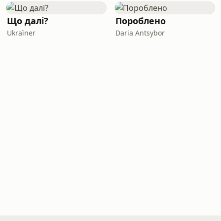
Що далі?
Пороблено
Ukraїner
Daria Antsybor