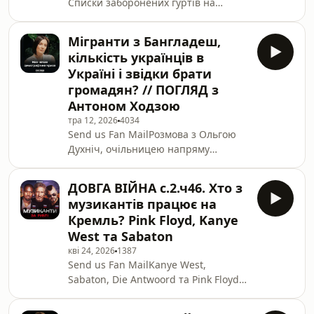
Списки заборонених гуртів на
———Поточний
шкільних дискотеках. Міліцейські
RUSORIZ:https://send.monobank.ua/jar/2JbpBYkhM
облави на меломанів. Так виглядала
Вакансії
Мігранти з Бангладеш,
ідеологічна війна СРСР проти
фонду:https://www.sternenkofund.org/vaca
кількість українців в
західної музики.Партійні боси
Україні і звідки брати
боялися не ядерної зброї — вони
громадян? // ПОГЛЯД з
боялися того, що відбувається в
Антоном Ходзою
головах молодих людей, коли ті
вдягають навушники. І мали
тра 12, 2026
4034
Send us Fan MailРозмова з Ольгою
рацію.У цьому випуску &quot;Довгої
Духніч, очільницею напряму
війни&quot; з Олексієм Ковжуном
«Демографія та міграція» Інституту
розбираємо, як сово
Фронтиру. Підписуйтесь на канал,
ДОВГА ВІЙНА с.2.ч46. Хто з
підтримайте нашу роботу
музикантів працює на
на:Підтримати нашу роботу:БАЗА від
Кремль? Pink Floyd, Kanye
Монобанк:
West та Sabaton
https://base.mono.bank/grntmedia#subscriptions
кві 24, 2026
1387
———З питань рекламних
Send us Fan MailKanye West,
інтеграцій пишіть -
Sabaton, Die Antwoord та Pink Floyd
ads@grnt.mediaSupport the show
— що об’єднує цих музикантів? Вони
так чи інакше підіграють росії. Хтось