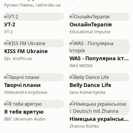
Руслан Півень, radioroks.ua
УТ-2
ОнлайнТерапія
УТ-2
Educational Impulse
KISS FM Ukraine
WAS - Популярна історія
DJs, kissfm.ua
WAS MEDIA
Творчі плани
Belly Dance Life
Oleksandra Kryvtsova
Iana Komarnytska
Я тебе врятую
Німецька українською | Deutsch mit Zhanna
BBC Ukrainian Audio
Zhanna Rishko