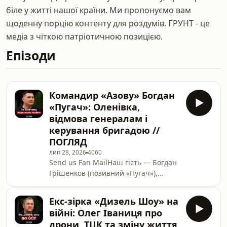
біле у житті нашої країни. Ми пропонуємо вам
щоденну порцію контенту для роздумів. ҐРУНТ - це
медіа з чіткою патріотичною позицією.
Епізоди
Командир «Азову» Богдан
«Пугач»: Оленівка,
відмова генералам і
керування бригадою //
ПОГЛЯД
лип 28, 2026
4060
Send us Fan MailНаш гість — Богдан
Грішенков (позивний «Пугач»),
командир 12-ї бригади
«Азов»Підписуйтесь на канал,
Екс-зірка «Дизель Шоу» на
підтримайте нашу роботу на:БАЗА
війні: Олег Іваниця про
від Монобанк:
дрони, ТЦК та зміну життя
https://base.mono.bank/grntmedia