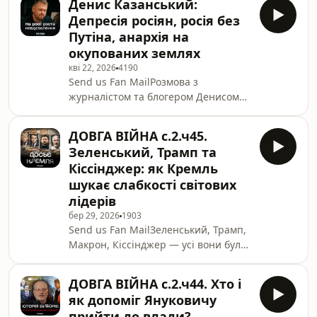
Денис Казанський:
робить це через заяви, хтось через
Депресія росіян, росія без
концерти, а хтось прикривається
Путіна, анархія на
зручною фразою “музика поза
окупованих землях
політикою”.Початок
кві 22, 2026
4190
повномасштабної війни у 2022 році
Send us Fan MailРозмова з
лише підтвердив, що культура — це
журналістом та блогером Денисом
інструмент впливу. І, на жаль,
Казанським
частина відомих артистів обрала не
(https://youtube.com/@deniskazanskyi).
позицію, а виго
ДОВГА ВІЙНА с.2.ч45.
Підписуйтесь на канал, підтримайте
Зеленський, Трамп та
нашу роботу на:БАЗА від Монобанк:
Кіссінджер: як Кремль
https://base.mono.bank/grntmedia#subscriptions
шукає слабкості світових
———З питань рекламних
лідерів
інтеграцій пишіть -
ads@grnt.mediaSupport the show
бер 29, 2026
1903
Send us Fan MailЗеленський, Трамп,
Макрон, Кіссінджер — усі вони були
цілями російських спецслужб. КДБ, а
згодом ФСБ, десятиліттями
ДОВГА ВІЙНА с.2.ч44. Хто і
займаються профайлінгом світових
як допоміг Януковичу
лідерів, шукаючи їхні слабкості та
прийти до влади?