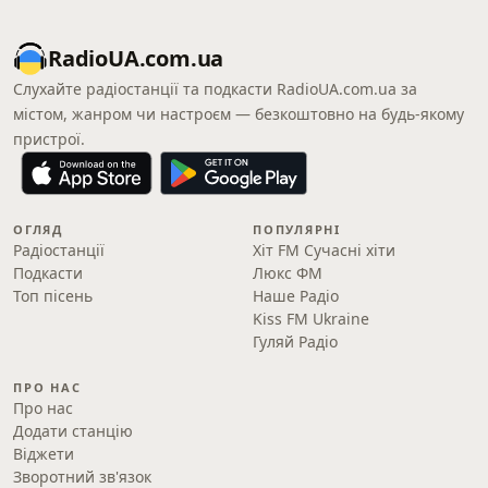
RadioUA.com.ua
Слухайте радіостанції та подкасти RadioUA.com.ua за
містом, жанром чи настроєм — безкоштовно на будь-якому
пристрої.
ОГЛЯД
ПОПУЛЯРНІ
Радіостанції
Хіт FM Сучасні хіти
Подкасти
Люкс ФМ
Топ пісень
Наше Радіо
Kiss FM Ukraine
Гуляй Радіо
ПРО НАС
Про нас
Додати станцію
Віджети
Зворотний зв'язок