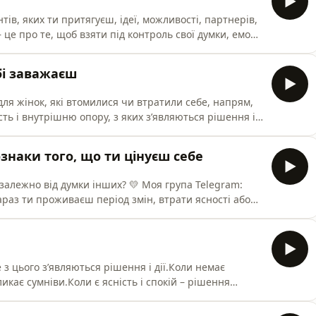
нтів, яких ти притягуєш, ідеї, можливості, партнерів,
це про те, щоб взяти під контроль свої думки, емоції
ма — ЯК. Достатньо однієї індивідуальної сесії зі мною,
ти. 💛 Моя група Telegram:
бі заважаєш
ара
ля жінок, які втомилися чи втратили себе, напрям,
сть і внутрішню опору, з яких з’являються рішення і
уміти, як системно рухатися до цілей• знайти ясність
имати підтримку й натхнення від жінок, які так само
ознаки того, що ти цінуєш себе
залежно від думки інших? 💛 Моя група Telegram:
 зараз ти проживаєш період змін, втрати ясності або
 чи внутрішню опору — запрошую на первинну
alendly.com/olga-riabushenko/one-on-one_coaching⁠🟡
ті в роз
 з цього з’являються рішення і дії.Коли немає
икає сумніви.Коли є ясність і спокій – рішення
оволення.І саме з цього з’являється ріст у доході,
gram: ⁠⁠https://t.me/+Q95U1RCiyhEwNzky⁠⁠🟡 Якщо зараз