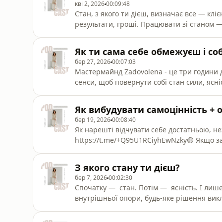
кві 2, 2026
00:09:48
Стан, з якого ти дієш, визначає все — кліє
результати, гроші. Працювати зі станом — 
і дії. Так, це важко, але є суперпроста схе
щоб запустити процес і почати практикува
Як ти сама себе обмежуєш і со
⁠⁠https://t.me/+Q95U1RCiyhEwNzky⁠⁠🟡 Якщо з
бер 27, 2026
00:07:03
Мастермайнд Zadovolena - це три години д
сенси, щоб повернути собі стан сили, ясні
діїЦе камерний онлайн-простір, щоб:• зроз
у викликах і прийняти сильні рішення• отр
Як вибудувати самоцінність + 
творять і ростуть💛 Моя група T
бер 19, 2026
00:08:40
Як нарешті відчувати себе достатньою, не
⁠⁠https://t.me/+Q95U1RCiyhEwNzky⁠⁠🟡 Якщо
маєш запит на те, щоб повернути сенси
онлайн-консультацію - запис тут ⁠https://c
З якого стану ти дієш?
Більше можливостей для тебе на моєму сай
бер 7, 2026
00:02:30
Спочатку — стан. Потім — ясність. І лише
внутрішньої опори, будь-яке рішення викл
стають точними, а дії – системними і в зад
реалізації і якості життя.💛 Моя група Tele