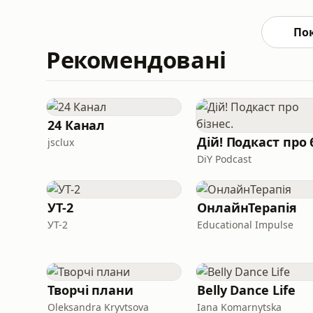
маєш запит на те, щоб повернути сенси
онлайн-консультацію - запис тут ⁠https://c
По
Рекомендовані
24 Канал
jsclux
DiY Podcast
УТ-2
ОнлайнТерапія
УТ-2
Educational Impulse
Творчі плани
Belly Dance Life
Oleksandra Kryvtsova
Iana Komarnytska