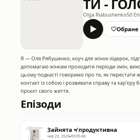
ТИ - ГО
Olga Riabushenko
50 Еп
Обране
Я — Оля Рябушенко, коуч для жінок-лідерок, підп
допомагаю жінкам проходити періоди змін, вихо
цьому подкасті говоримо про те, як перестати 
контакт із собою і розвивати справу та кар'єру 
проєкт свого життя.
Епізоди
Зайнята ≠ продуктивна
чер 23, 2026
00:05:40