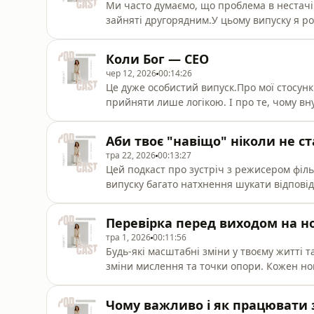
Ми часто думаємо, що проблема в нестачі
зайняті другорядним.У цьому випуску я роз
свободу і не любить жорсткі графіки.Ми з
тих, хто багато працює, але відчуває, що с
Коли Бог — CEO
⁠⁠⁠https://t.me/+Q95U1RCiyhEwNzky⁠⁠⁠🟡 Якщо 
чер 12, 2026
00:14:26
Це дуже особистий випуск.Про мої стосунк
прийняти лише логікою. І про те, чому вн
Моя група Telegram: ⁠⁠https://t.me/+Q95U1
втрати ясності або маєш запит на те, щ
Аби твоє "навіщо" ніколи не с
на первинну онлайн-консультацію - запис
тра 22, 2026
00:13:27
Цей подкаст про зустріч з режисером фі
випуску багато натхнення шукати відповіді
Моя група Telegram: ⁠https://t.me/+Q95U1
втрати ясності або маєш запит на те, щ
Перевірка перед виходом на н
на первинну онлайн-консультацію - запис
тра 1, 2026
00:11:56
Будь-які масштабні зміни у твоєму житті та
зміни мислення та точки опори. Кожен нов
внутрішній стан витримати цей масштаб?С
ходити по колу звичних дій, чи нарешті 
Чому важливо і як працювати 
трансформацію.💛 Моя група Telegram: ⁠⁠ht