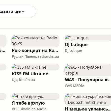
 чи внутрішню опору — запрошую на первинну
alendly.com/olga-riabushenko/one-o
казати ще
DJ Lutique
Дій! Подкаст про бізнес.
Рок-концерт на Radio ROKS
DJ Lutique
Руслан Півень, radioroks.ua
KISS FM Ukraine
WAS - Популярна і
DJs, kissfm.ua
WAS MEDIA
Я тебе врятую
Німецька українською | Deutsch mit
BBC Ukrainian Audio