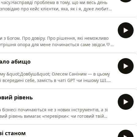
 часу.Насправді проблема в тому, що ми весь день
повідаю про кейс клієнтки, яка, як і я, дуже любить
найшли рішення, яке зняло напругу.Цей випуск для
тоїть на місці.💛 Моя група Telegram:
зараз ти
и з Богом. Про довіру. Про рішення, які неможливо
утрішня опора для мене починається саме звідси.💛
RCiyhEwNzky⁠⁠🟡 Якщо зараз ти проживаєш період змін,
об повернути сенси чи внутрішню опору — запрошую
тало абищо
 т
льму &quot;Довбуш&quot; Олесем Саніним — в цьому
 всередині себе, замість в чаті GPT чи іншому ШІ.💛
RCiyhEwNzky⁠🟡 Якщо зараз ти проживаєш період змін,
об повернути сенси чи внутрішню опору — запрошую
овий рівень
 тут
 бізнесі починаються не з нових інструментів, а зі
ий рівень вимагає «перевірки»: чи готовий твій
ьогодні тільки від тебе залежить — продовжувати
вийти на новий рівень через внутрішню
зі станом
tps://t.me/+Q95U