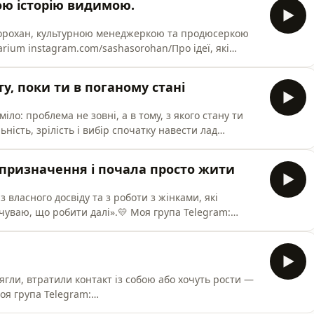
ою історію видимою.
Сорохан, культурною менеджеркою та продюсеркою
arium instagram.com/sashasorohan/Про ідеї, які
говорити про себе і свою справу. Про страхи
жлива реалізація.Це подкаст про любов до своєї
у, поки ти в поганому стані
му продавати себ
іло: проблема не зовні, а в тому, з якого стану ти
ність, зрілість і вибір спочатку навести лад
х.У відео-записі інтенсиву «Сила в тобі»: 110 хвилин
ерувати своїм станом, повертатися до себе і діяти
 призначення і почала просто жити
 власного досвіду та з роботи з жінками, які
дчуваю, що робити далі».💛 Моя група Telegram:
 зараз ти проживаєш період змін, втрати ясності або
 чи внутрішню опору — запрошую на первинну
lendly.com/ol
рягли, втратили контакт із собою або хочуть рости —
оя група Telegram:
 зараз ти проживаєш період змін, втрати ясності або