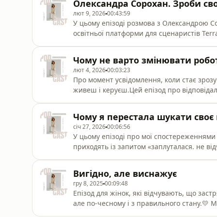
Олександра Сорохан. Зроби св
ти проживаєш період змін, втрати ясн
лют 9, 2026
00:43:59
У цьому епізоді розмова з Олександрою 
освітньої платформи для сценаристів Terr
народжуються з цікавості. Про сміливість 
проявлення і про те, чому без цього немо
Чому не варто змінювати робот
справи, про внутрішню опору і про те, чо
лют 4, 2026
00:03:23
Про момент усвідомлення, коли стає зрозум
живеш і керуєш.Цей епізод про відповідаль
усередині, а вже потім - у кар’єрі й дохода
практик + робочий зошит, щоб навчитися к
Чому я перестала шукати своє
без боротьби.Завантажуй за цим посил
січ 27, 2026
00:06:56
У цьому епізоді про мої спостереженнями з
приходять із запитом «заплуталася. не ві
⁠⁠https://t.me/+Q95U1RCiyhEwNzky⁠⁠🟡 Якщо
маєш запит на те, щоб повернути сенси
Вигідно, але виснажує
онлайн-консультацію - запис тут ⁠https://ca
гру 8, 2025
00:09:48
Епізод для жінок, які відчувають, що заст
але по-чесному і з правильного стану.💛 М
⁠⁠https://t.me/+Q95U1RCiyhEwNzky⁠⁠🟡 Якщо