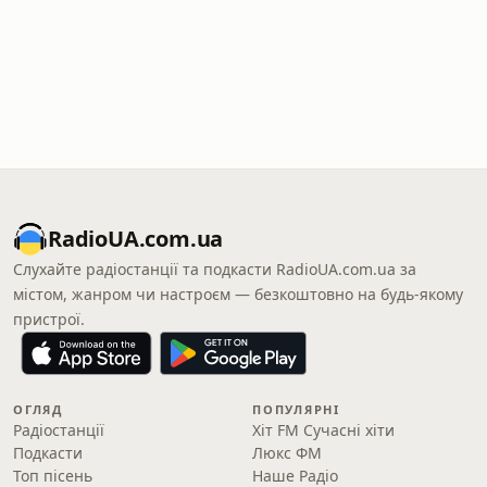
RadioUA.com.ua
Слухайте радіостанції та подкасти RadioUA.com.ua за
містом, жанром чи настроєм — безкоштовно на будь-якому
пристрої.
ОГЛЯД
ПОПУЛЯРНІ
Радіостанції
Хіт FM Сучасні хіти
Подкасти
Люкс ФМ
Топ пісень
Наше Радіо