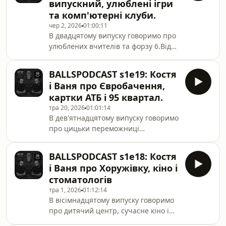
випускний, улюблені ігри
https://www.threads.com/@ballsballsballspodcast
та комп'ютерні клуби.
чер 2, 2026
01:00:11
В двадцятому випуску говоримо про
улюблених вчителів та форзу 6.Відос
у Фелікса:
https://www.youtube.com/watch?
BALLSPODCAST s1e19: Костя
v=X5c42ZNV1dwБолз:
і Ваня про Євробачення,
https://t.me/ballspodcast
картки АТБ і 95 квартал.
тра 20, 2026
01:01:14
В дев'ятнадцятому випуску говоримо
про цицьки переможниці
Євробачення, улюблені номери 95
кварталу та зустрічі з
BALLSPODCAST s1e18: Костя
анімешніками.Болз:
і Ваня про Хоружівку, кіно і
https://t.me/ballspodcast
стоматологів
тра 1, 2026
01:12:14
В вісімнадцятому випуску говоримо
про дитячий центр, сучасне кіно і
нелюбов до стоматологів.Сітки: