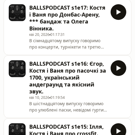
https://send.monobank.ua/jar/5nzo6q1vYxhttps://w
BALLSPODCAST s1e17: Костя
https://t.me/ballspodcast
і Ваня про Донбас-Арену,
*** бандаж та Олега
Вінника.
кві 20, 2026
01:17:31
В сімнадцятому випуску говоримо
про концерти, турнікети та третю
штурмову.Сітки:
https://send.monobank.ua/jar/5nzo6q1vYxhttps://w
BALLSPODCAST s1e16: Єгор,
https://t.me/ballspodcast
Костя і Ваня про пасочкі за
1700, український
андеграунд та якісний
звук.
кві 10, 2026
01:19:54
В шістнадцятому випуску говоримо
про улюблені паски, невідомі гурти
та касети з барахолки.Збір Єгора
закрито! Сітки:
BALLSPODCAST s1e15: Ілля,
https://send.monobank.ua/jar/5nzo6q1vYxhttps://w
Костя і Ваня про crossfit.