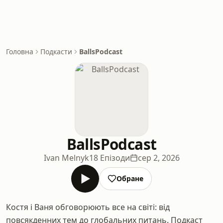
Головна
Подкасти
BallsPodcast
BallsPodcast
Ivan Melnyk
18 Епізоди
сер 2, 2026
Обране
Костя і Ваня обговорюють все на світі: від
повсякденних тем до глобальних питань. Подкаст