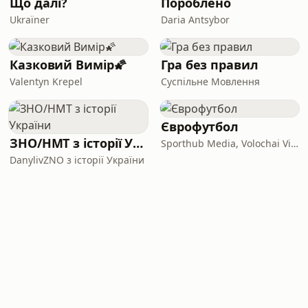
Що далі?
Пороблено
Ukraїner
Daria Antsybor
Казковий Вимір🌠
Гра без правил
Valentyn Krepel
Суспільне Мовлення
Єврофутбол
ЗНО/НМТ з історії України
Sporthub Media, Volochai Vitalii
DanylivZNO з історії України