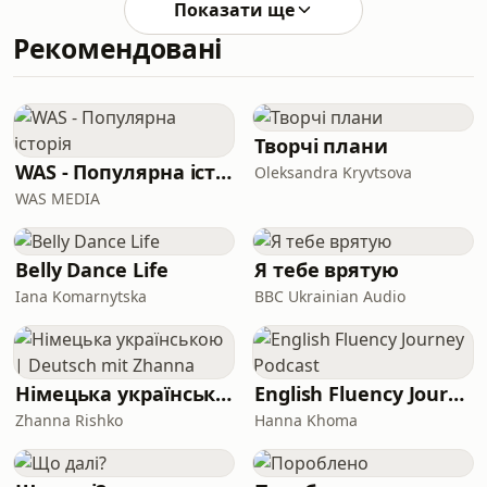
17). Якщо у вас є дит
Показати ще
https://www.youtube.com/@UC0yWI6yRXBXb3OvQ
Рекомендовані
Закинуть грошей:
https://send.monobank.ua/jar/5nzo6q1vYxhttps://
Івану в тг: @math_god_uaБолз:
https://t.me/ballspodcast
Творчі плани
WAS - Популярна історія
Oleksandra Kryvtsova
WAS MEDIA
Belly Dance Life
Я тебе врятую
Iana Komarnytska
BBC Ukrainian Audio
Німецька українською | Deutsch mit Zhanna
English Fluency Journey Podcast
Zhanna Rishko
Hanna Khoma