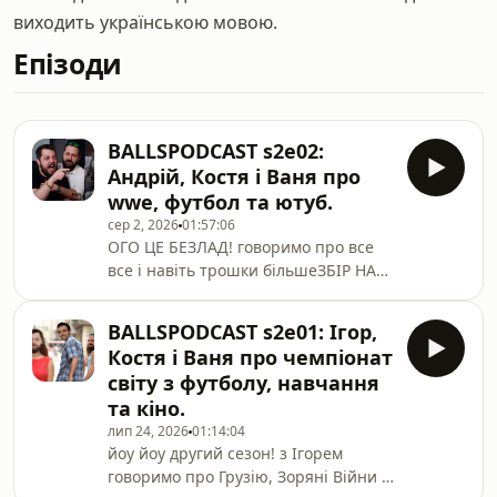
виходить українською мовою.
Епізоди
BALLSPODCAST s2e02:
Андрій, Костя і Ваня про
wwe, футбол та ютуб.
сер 2, 2026
01:57:06
ОГО ЦЕ БЕЗЛАД! говоримо про все
все і навіть трошки більшеЗБІР НА
ПЛАНШЕТИТг:
https://t.me/ballspodcastІнст:
BALLSPODCAST s2e01: Ігор,
https://www.instagram.com/ballsballsballspodcast/
Костя і Ваня про чемпіонат
Тік ток:
світу з футболу, навчання
https://www.tiktok.com/@ballsballsballspodcast
та кіно.
лип 24, 2026
01:14:04
йоу йоу другий сезон! з Ігорем
говоримо про Грузію, Зоряні Війни і