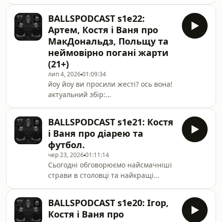
села біля Борисполя.актуальний
збір:
BALLSPODCAST s1e22:
https://send.monobank.ua/jar/4AaCpGuAHgТг:
Артем, Костя і Ваня про
https://t.me/ballspodcastІнст:
МакДональдз, Польщу та
https://www.instagram.com/ballsballsballspodcast/
неймовірно погані жарти
Тредс: @ballsballsballspodcastТік ток:
(21+)
https://www.tiktok.com/@ballsballsballspodcastПр
Голос - https://t.me/boikovoice​
лип 4, 2026
01:09:34
йоу йоу ви просили жесті? ось вона!
актуальний збір:
https://send.monobank.ua/jar/4AaCpGuAHgТг:
https://t.me/ballspodcastІнст:
BALLSPODCAST s1e21: Костя
https://www.instagram.com/ballsballsballspodcast/
і Ваня про діарею та
Тредс:
футбол.
https://www.threads.com/@ballsballsballspodcastТі
чер 23, 2026
01:11:14
ток:
Сьогодні обговорюємо найсмачніші
https://www.tiktok.com/@ballsballsballspodcast
страви в столовці та найкращі
моменти ЧС-2026.Тг:
https://t.me/ballspodcastІнст:
BALLSPODCAST s1e20: Ігор,
https://www.instagram.com/ballsballsballspodcast/
Костя і Ваня про
Тредс: