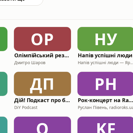
ОР
НУ
Олімпійський резерв
Напів успішні люди
Дмитро Шаров
Напів успішні люди — Ярина Біла та Оксана 
ДП
РН
Дій! Подкаст про бізнес.
Рок-концерт на Radio ROK
DiY Podcast
Руслан Півень, radioroks.u
О
KF