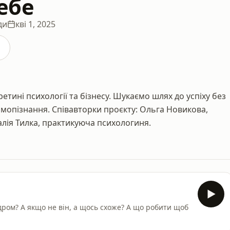
ебе
ди
кві 1, 2025
етині психології та бізнесу. Шукаємо шлях до успіху без
самопізнання. Співавторки проєкту: Ольга Новикова,
аталія Тилка, практикуюча психологиня.
дром? А якщо не він, а щось схоже? А що робити щоб