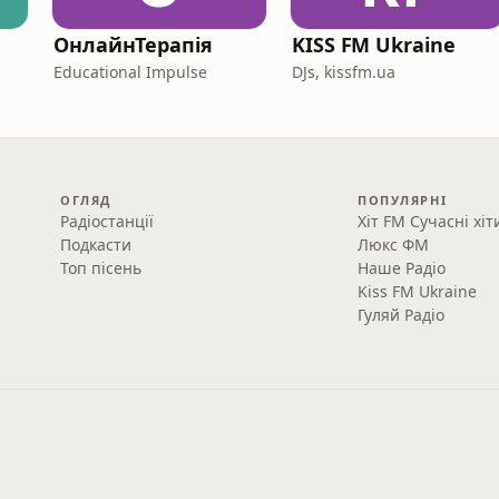
ОнлайнТерапія
KISS FM Ukraine
Educational Impulse
DJs, kissfm.ua
ОГЛЯД
ПОПУЛЯРНІ
Радіостанції
Хіт FM Сучасні хіт
Подкасти
Люкс ФМ
Топ пісень
Наше Радіо
Kiss FM Ukraine
Гуляй Радіо