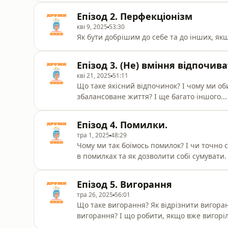
Епізод 2. Перфекціонізм
кві 9, 2025
53:30
Як бути добрішим до себе та до інших, як
Епізод 3. (Не) вміння відпочив
кві 21, 2025
51:11
Що таке якісний відпочинок? І чому ми об
збалансоване життя? І ще багато іншого...
Епізод 4. Помилки.
тра 1, 2025
48:29
Чому ми так боїмось помилок? І чи точно
в помилках та як дозволити собі сумувати. 
Епізод 5. Вигорання
тра 26, 2025
56:01
Що таке вигорання? Як відрізнити вигора
вигорання? І що робити, якщо вже вигоріл
новому епізоді.