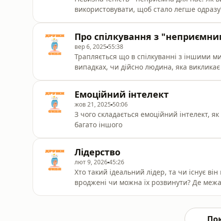
використовувати, щоб стало легше одразу
невизначеності? Чи реально детальне п
невизначеності? І багато іншого, цікавого
Про спілкування з "неприємн
вер 6, 2025
55:38
Трапляється що в спілкуванні з іншими ми
випадках, чи дійсно людина, яка викликає
прийняти той факт що ми не є центром все
Емоційний інтелект
жов 21, 2025
50:06
З чого складається емоційний інтелект, як
багато іншого
Лідерство
лют 9, 2026
45:26
Хто такий ідеальний лідер, та чи існує він 
вроджені чи можна їх розвинути? Де межа
цікавого в новому випуску "Дружи себе"
По