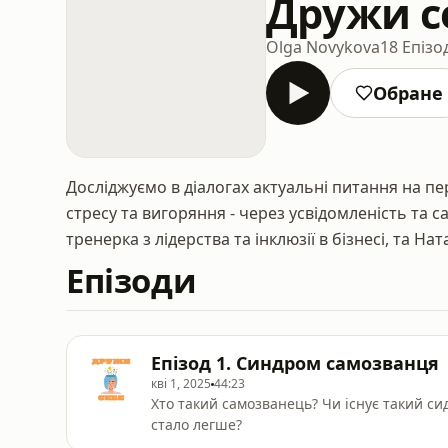
Дружи с
Olga Novykova
18 Епізо
Обране
Досліджуємо в діалогах актуальні питання на пер
стресу та вигоряння - через усвідомленість та 
тренерка з лідерства та інклюзії в бізнесі, та Н
Епізоди
Епізод 1. Синдром самозванця
кві 1, 2025
44:23
Хто такий самозванець? Чи існує такий си
стало легше?