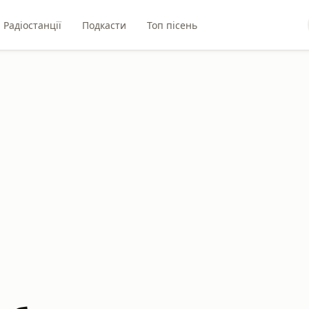
Радіостанції
Подкасти
Топ пісень