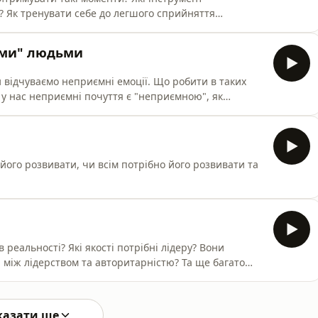
? Як тренувати себе до легшого сприйняття
ланування допомагає краще переживати моменти
, в новому випуску
ими" людьми
 відчуваємо неприємні емоції. Що робити в таких
 у нас неприємні почуття є "неприємною", як
світу і багато іншого в новому випуску "дружи себе"
 його розвивати, чи всім потрібно його розвивати та
в реальності? Які якості потрібні лідеру? Вони
 між лідерством та авторитарністю? Та ще багато
казати ще