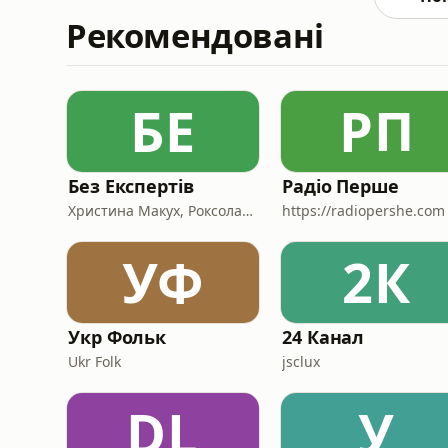
Рекомендовані
БЕ
РП
Без Експертів
Радіо Перше
Христина Макух, Роксолана Кіт та Ярослав Борисюк
https://radiopershe.com
УФ
2К
Укр Фольк
24 Канал
Ukr Folk
jsclux
DL
У