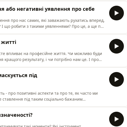
ня або негативні уявлення про себе
лення про нас самих, які заважають рухатись вперед,
 І що робити з такими уявленнями? Про це, а ще про
 всяке інше поговорили в новому епізоді.
 житті
сте впливає на професійне життя. Чи можливо буди
я кращого результату, і чи потрібно нам це. І про
професійного життя.
маскується під
ь - про позитивні аспекти та про те, як часто ми
не ставлення під таким соціально бажаним
значеності?
итримувати такі моменти? Які інструмент