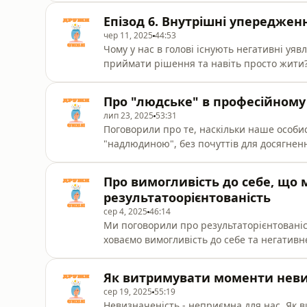
Епізод 6. Внутрішні упереджен
чер 11, 2025
44:53
Чому у нас в голові існують негативні уяв
приймати рішення та навіть просто жити?
інклюзію, гендерну рівність, дітей та про
Про "людське" в професійному
лип 23, 2025
53:31
Поговорили про те, наскільки наше особи
"надлюдиною", без почуттів для досягненн
багато інших цікавих аспектів людського 
Про вимогливість до себе, що 
результатоорієнтованість
сер 4, 2025
46:14
Ми поговорили про результаторієнтованіст
ховаємо вимогливість до себе та негатив
концептом.
Як витримувати моменти неви
сер 19, 2025
55:19
Невизначеність - неприємна для нас. Як в