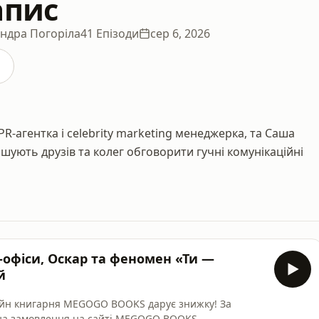
апис
андра Погоріла
41 Епізоди
сер 6, 2026
PR-агентка і celebrity marketing менеджерка, та Саша
ошують друзів та колег обговорити гучні комунікаційні
-офіси, Оскар та феномен «Ти —
й
лайн книгарня MEGOGO BOOKS дарує знижку! За
на замовлення на сайті MEGOGO BOOKS