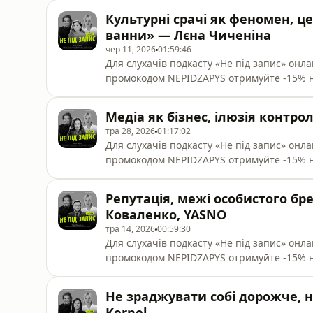
«Видавництво Старого Лева», Vivat, «А-БА
Культурні срачі як феномен, це
випуску подкасту «Не під запис» — Волод
ванни» — Лєна Чиченіна
чер 11, 2026
01:59:46
Для слухачів подкасту «Не під запис» он
промокодом NEPIDZAPYS отримуйте -15% 
(mbooks.com.ua). Дія промокоду не пошир
«Видавництво Старого Лева», Vivat, «А-БА
Медіа як бізнес, ілюзія контро
четвертого випуску — Лєна Чиченіна, арт-
тра 28, 2026
01:17:02
Для слухачів подкасту «Не під запис» он
промокодом NEPIDZAPYS отримуйте -15% 
(mbooks.com.ua). Дія промокоду не пошир
«Видавництво Старого Лева», Vivat, «А-БА
Репутація, межі особистого бр
випуску «Не під запис» — Тетяна Снопко,
Коваленко, YASNO
тра 14, 2026
00:59:30
Для слухачів подкасту «Не під запис» он
промокодом NEPIDZAPYS отримуйте -15% 
(mbooks.com.ua). Дія промокоду не пошир
«Видавництво Старого Лева», Vivat, «А-БА
Не зраджувати собі дорожче, н
випуску подкасту «Не під запис» — Сергій
Kernel