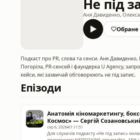
Не під з
Аня Давиденко, Олекс
Обране
Подкаст про PR, слова та сенси. Аня Давиденко, 
Погоріла, PR-сенсей і фаундерка U Agency, запр
кейси, які зазвичай обговорюють не під запис.
Епізоди
Анатомія кіномаркетингу, бокс
Космос» — Сергій Созановськи
сер 6, 2026
01:11:51
Для слухачів подкасту «Не під запис» он
промокодом NEPIDZAPYS отримуйте -15% 