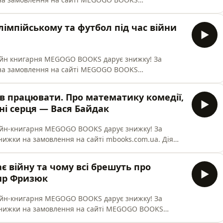
юється на асортимент видавництв «Лабораторія»,
-БА-ГА-ЛА-МА-ГА», «КСД» і «Наш Формат».У новому
лімпійському та футбол під час війни
ід запис» Аня Давиденко та Саш
лайн книгарня MEGOGO BOOKS дарує знижку! За
на замовлення на сайті MEGOGO BOOKS
юється на асортимент видавництв «Лабораторія»,
-БА-ГА-ЛА-МА-ГА», «КСД» і «Наш Формат».У новому
тав працювати. Про математику комедії,
вний журналіст, коментатор та
вні серця — Вася Байдак
лайн-книгарня MEGOGO BOOKS дарує знижку! За
ижки на замовлення на сайті mbooks.com.ua. Дія
 видавництв «Лабораторія», «Видавництво Старого
» та «Наш Формат».Гість нового випуску подкасту «Не
 війну та чому всі брешуть про
волонтер, ак
ир Фризюк
лайн-книгарня MEGOGO BOOKS дарує знижку! За
нижки на замовлення на сайті MEGOGO BOOKS
юється на асортимент видавництв «Лабораторія»,