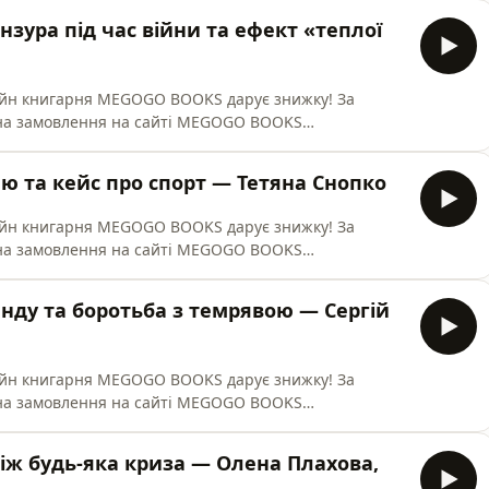
-БА-ГА-ЛА-МА-ГА», «КСД» і «Наш Формат».Гість нового
нзура під час війни та ефект «теплої
имир Фризюк, CEO dent
лайн книгарня MEGOGO BOOKS дарує знижку! За
на замовлення на сайті MEGOGO BOOKS
юється на асортимент видавництв «Лабораторія»,
-БА-ГА-ЛА-МА-ГА», «КСД» і «Наш Формат».Гостя
лю та кейс про спорт — Тетяна Снопко
оглядачка, журналістка, телеведуч
лайн книгарня MEGOGO BOOKS дарує знижку! За
на замовлення на сайті MEGOGO BOOKS
юється на асортимент видавництв «Лабораторія»,
-БА-ГА-ЛА-МА-ГА», «КСД» і «Наш Формат».Гостя нового
енду та боротьба з темрявою — Сергій
 власниця медіахолдингу Med
лайн книгарня MEGOGO BOOKS дарує знижку! За
на замовлення на сайті MEGOGO BOOKS
юється на асортимент видавництв «Лабораторія»,
-БА-ГА-ЛА-МА-ГА», «КСД» і «Наш Формат».Гість другого
іж будь-яка криза — Олена Плахова,
 Коваленко, генеральний д