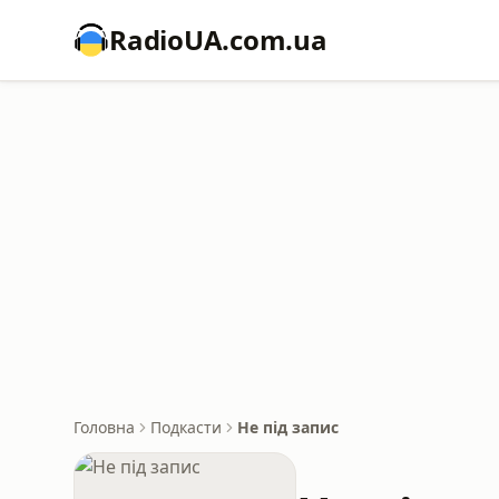
RadioUA.com.ua
Головна
Подкасти
Не під запис