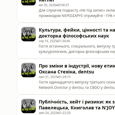
кві 30, 2026
00:58:37
Для слухачів подкасту «Не під запис» он
промокодом NEPIDZAPYS отримуйте -15% 
(mbooks.com.ua). Дія промокоду не пошир
«Видавництво Старого Лева», Vivat, «А-БА
Культура, фейки, цінності та н
першого випуску нового сезону подкасту «
докторка філософських наук
сер 16, 2025
01:34:40
Гостя останнього, спеціального, випуску т
культурологиня, докторка філософських на
були з нами! Просимо підтримати «Не під
https://megogo.net/ua/megogo_audio_awar
Про зміни в індустрії, нову ет
під запис»:dentsu Ukraine — комунікаційн
Оксана Стехіна, dentsu
лип 31, 2025
01:29:15
Гостя одинадцятого випуску третього сезон
Network Director у dentsu та CBDO у dents
Ukraine — комунікаційна група №1 в Укра
Fine Jewelry — ювелірний партнер подкас
Публічність, хейт і ризики: як 
колекцій Celestial Blue та Vi Levare. Обра
Павелецька, Книголав та N’JOY
лип 24, 2025
01:22:20