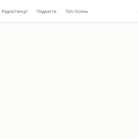
Радіостанції
Подкасти
Топ пісень