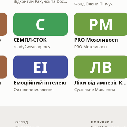
Відкритий Рахунок та Docx.ua
Фонд Олени Пінчук
С
PМ
s
СЕМПЛ-СТОК
PRO Можливості
ready2wear.agency
PRO Можливості
ЕІ
ЛВ
ї
Емоційний інтелект
Ліки від амнезії. Культура безсмертя: памʼять у часі війни
Суспільне мовлення
Суспільне Мовлення
ОГЛЯД
ПОПУЛЯРНІ