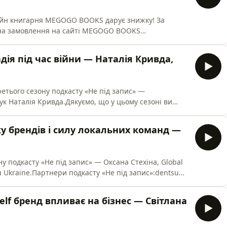
лайн книгарня MEGOGO BOOKS дарує знижку! За
на замовлення на сайті MEGOGO BOOKS
юється на асортимент видавництв «Лабораторія»,
-БА-ГА-ЛА-МА-ГА», «КСД» і «Наш Формат».Гостя
адія під час війни — Наталія Кривда,
Не під запис» — Олена Плахова, ди
ретього сезону подкасту «Не під запис» —
ук Наталія Кривда.Дякуємо, що у цьому сезоні ви
 запис» на премії СЛУШНО
ds, це для нас дуже важливо. Партнери подкасту «Не
ику брендів і силу локальних команд —
а група №1 в Україні, частина міжнар
у подкасту «Не під запис» — Оксана Стехіна, Global
u Ukraine.Партнери подкасту «Не під запис»:dentsu
їні, частина міжнародного холдингу dentsu.Guzema
ту. Кожен герой та героїня отримують прикраси з
self бренд впливає на бізнес — Світлана