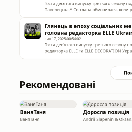
Гостя десятого випуску третього сезону п
Павелецька.* Світлана обмовилася, коли р
Її рекомендація — «Блокбастери. Як ризику
на цю книжку можна отримати знижку 20% ht
Глянець в епоху соціальних ме
stvoryuvati-svitovi-hiti. Партнери
головна редакторка ELLE Ukrai
лип 17, 2025
00:54:02
Гостя дев’ятого випуску третього сезону п
редакторка ELLE та ELLE DECORATION Украї
— комунікаційна група №1 в Україні, час
Jewelry — ювелірний партнер подкасту. К
колекцій Celestial Blue та Vi Levare. Обрат
По
Рекомендовані
ВаняТаня
Доросла позиція
ВаняТаня