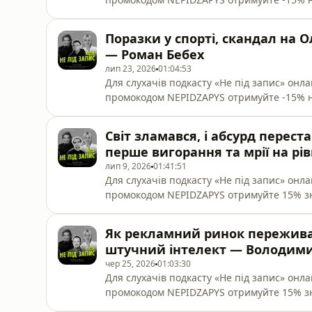
(mbooks.com.ua). Дія промокоду не пошир
«Видавництво Старого Лева», Vivat, «А-БА
Поразки у спорті, скандал на О
епізоді четвертого сезону подкасту «Не п
— Роман Бебех
лип 23, 2026
01:04:53
Для слухачів подкасту «Не під запис» он
промокодом NEPIDZAPYS отримуйте -15% 
(mbooks.com.ua). Дія промокоду не пошир
«Видавництво Старого Лева», Vivat, «А-БА
Світ зламався, і абсурд перес
випуску подкасту «Не під запис» — спорти
перше вигорання та мрії на рі
лип 9, 2026
01:41:51
Для слухачів подкасту «Не під запис» он
промокодом NEPIDZAPYS отримуйте 15% зн
промокоду не поширюється на асортимент
Лева», Vivat, «А-БА-БА-ГА-ЛА-МА-ГА», «КСД
Як рекламний ринок переживає
під запис» — Вася Байдак, стендап-комік, 
штучний інтелект — Володим
чер 25, 2026
01:03:30
Для слухачів подкасту «Не під запис» он
промокодом NEPIDZAPYS отримуйте 15% з
(mbooks.com.ua). Дія промокоду не пошир