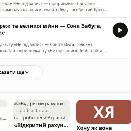
одкасту «Не під запис» — підприємиця Світлана
екомендувала книгу тим, хто будує особистий бренд.
вати і створювати світові хіти». За промокодом Sveta
tps://knigolove.ua/book/blokbasteri-yak-rizikuvati-i-
реж та великої війни — Соня Забуга,
ne
одкасту «Не під запис» — Соня Забуга, головна
на.Партнери подкасту «Не під запис»:dentsu Ukraine
тина міжнародного холдингу dentsu.Guzema Fine
ожен герой та героїня отримують прикраси з
и прикрасу д
казати ще
ХЯ
Andrii Slapenin & Oksana Polonska
«Відкритий рахунок» — podcast про гастробізнеси України
Хочу як вона