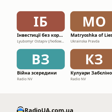
ІБ
MO
Інвестиції без кордонів в Європі
Matryoshka of Lie
Lyubomyr Ostapiv (Любомир Остапів)
Ukrainska Pravda
ВЗ
КЗ
Війна зсередини
Кулуари Забєліно
Radio NV
Radio NV
RadioUA.com.ua