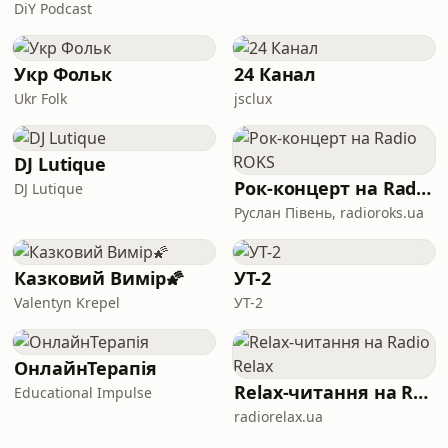
DiY Podcast
Укр Фольк
24 Канал
Ukr Folk
jsclux
DJ Lutique
Рок-концерт на Radio ROKS
DJ Lutique
Руслан Півень, radioroks.ua
Казковий Вимір🌠
УТ-2
Valentyn Krepel
УТ-2
ОнлайнТерапія
Relax-читання на Radio Relax
Educational Impulse
radiorelax.ua