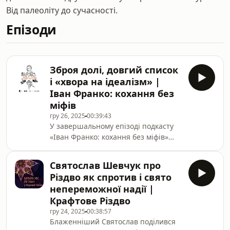
Від палеоліту до сучасності.
Епізоди
Зброя долі, довгий список
і «хвора на ідеалізм» |
Іван Франко: кохання без
міфів
гру 26, 2025
00:39:43
У завершальному епізоді подкасту
«Іван Франко: кохання без міфів»
продовжимо тему 7-го випуску й
поговоримо переважно про 1883–
Святослав Шевчук про
1885 роки, коли Іван Франко
Різдво як спротив і свято
перебував на роздоріжжі вибору
непереможної надії |
дружини. У ньому спробуємо
Крафтове Різдво
поглянути, які ще варіанти він
гру 24, 2025
00:38:57
розглядав і хто був би не проти
Блаженніший Святослав поділився
отримати від Франка таку