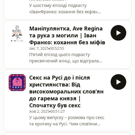
У шостому епізоді подкасту
у наш час.Також почуєте чарівну
«ІванФранко: кохання без міфів»
стародавню колядку з північного
йтиметься про жінку, взаємини
прикордоння у виконанні Нати
Івана Франка з якоюбули
Жижченко.
Маніпулянтка, Аve Regina
найтривалішими та найтіснішими,
та рука з могили | Іван
адже вона стала його дружиною.
Франко: кохання без міфів
Можливо,саме тому це найдовший
лис 7, 2025
00:52:55
епізод цього подкасту. Мова про
П’ятий епізод цього подкасту
Ольгу Франко з родуХоружинських.
присвячений жінці, що відіграла
Це історія про дівчину зі збіднілого
фатальну роль у житті Івана Франка.
дворянського роду, щовиростала в
Кохання до неї спричинило поетові
атмосфері смертей, страху та
Секс на Русі до і після
чимало душевних мук. Звісно ж,
насильства. Сирота зі спадков
християнства: Від
мова про Целіну Журовську (у
високоморальних словʼян
заміжжі Зиґмунтовську). Вона стала
до гарема князя |
прототипом кількох жіночих
Спочатку був секс
персонажок Франкових творів. А ще
під її впливом народилася одна з
жов 2, 2025
00:51:27
У цьому випуску – розмова про секс
культових українських пісень.Що
та еротику на Русі. Чим слов’яни
особливого було в цій жінці, що
дивували античних авторів і що про
Франко так довго