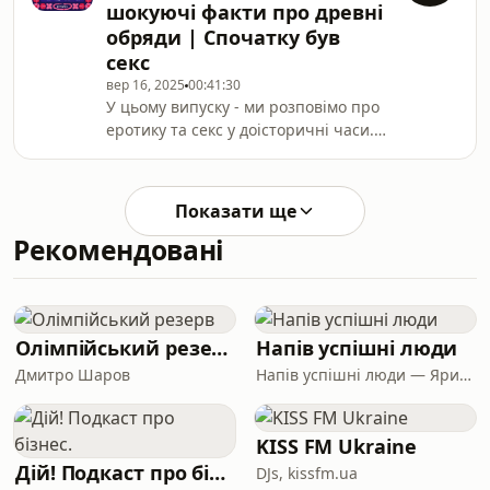
шокуючі факти про древні
автори створили образ амазонок і
обряди | Спочатку був
чому він так міцно вкорінився у
секс
нашій уяві про степових воїнів? Чи
справді жінки-воїтельки були
вер 16, 2025
00:41:30
У цьому випуску - ми розповімо про
частиною скіфського світу?Разом ми
еротику та секс у доісторичні часи.
зануримося у скіфське мистецтво й
Як археологи відкривають таємниці
археолог
сексуальних ритуалів бронзової
доби? Чому важливі зображення
Показати ще
сексу на стародавніх ідолах та
Рекомендовані
стелах? Як стародавні культури
трактували сексуальність і які
магічні сенси стояли за цими
ритуалами?Сьогодні в гостях -
Віталій Васильович Орощенко,
Олімпійський резерв
Напів успішні люди
доктор історичних наук, професор,
Дмитро Шаров
Напів успішні люди — Ярина Біла та Оксана Каленченко
завідувач відділу а
KISS FM Ukraine
Дій! Подкаст про бізнес.
DJs, kissfm.ua