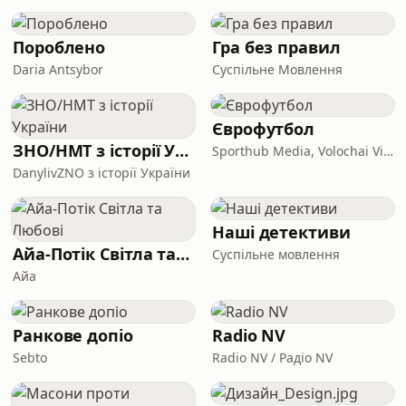
«донецьку ментальність». Ведучі:
Маріам Найем — культурологиня,
Пороблено
Гра без правил
авторка подкасту про деколонізацію,
Daria Antsybor
Суспільне Мовлення
яка має у
Єврофутбол
ЗНО/НМТ з історії України
Sporthub Media, Volochai Vitalii
DanylivZNO з історії України
Наші детективи
Айа-Потік Світла та Любові
Суспільне мовлення
Айа
Ранкове допіо
Radio NV
Sebto
Radio NV / Радіо NV