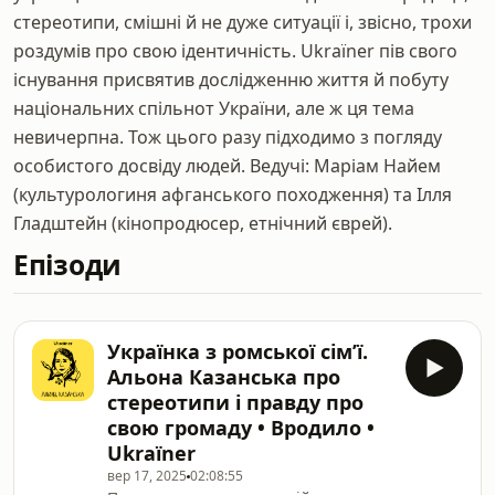
стереотипи, смішні й не дуже ситуації і, звісно, трохи
роздумів про свою ідентичність. Ukraїner пів свого
існування присвятив дослідженню життя й побуту
національних спільнот України, але ж ця тема
невичерпна. Тож цього разу підходимо з погляду
особистого досвіду людей. Ведучі: Маріам Найем
(культурологиня афганського походження) та Ілля
Гладштейн (кінопродюсер, етнічний єврей).
Епізоди
Українка з ромської сімʼї.
Альона Казанська про
стереотипи і правду про
свою громаду • Вродило •
Ukraїner
вер 17, 2025
02:08:55