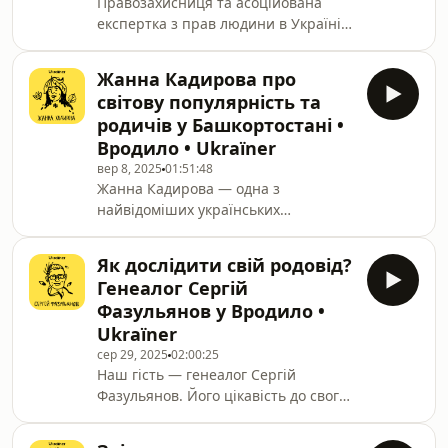
Правозахисниця та асоційована
експертка з прав людини в Україні у
Fortify Rights Альона Казанська
народилася в Чернігові в ромській
Жанна Кадирова про
сімʼї. Зараз вона пишається своїм
світову популярність та
походженням, але порвала звʼязки з
родичів у Башкортостані •
громадою. Вона співавторка
Вродило • Ukraїner
сценарію ігрового
вер 8, 2025
01:51:48
короткометражного фільму «Чачьо»
Жанна Кадирова — одна з
про ромського гея, а в
найвідоміших українських
документальній стрічці «Romani
художниць, яка своєю творчістю
Dance» розповіла про насилля щодо
збирає мільйони на ЗСУ за
неї та її чоловіка під час їхньог
Як дослідити свій родовід?
допомогою проєкту «Паляниця»,
Генеалог Сергій
знаного далеко за межами України.
Фазульянов у Вродило •
Її мистецькі проєкти дуже
Ukraїner
різнопланові: від орга́ну із
сер 29, 2025
02:00:25
фрагментів російських ракет на
Наш гість — генеалог Сергій
залізничному вокзалі до
Фазульянов. Його цікавість до свого
фотодокументування інтер’єрів
походження (дід — казанський
громадських будівель, зруйнованих
татарин, який народився в
вибухами. Жанна народилася в сімʼї