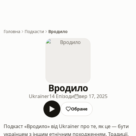
Головна
Подкасти
Вродило
Вродило
Ukraïner
14 Епізоди
вер 17, 2025
Обране
Подкаст «Вродило» від Ukraїner про те, як це — бути
українцем з іншим етнічним походженням. Традиції,