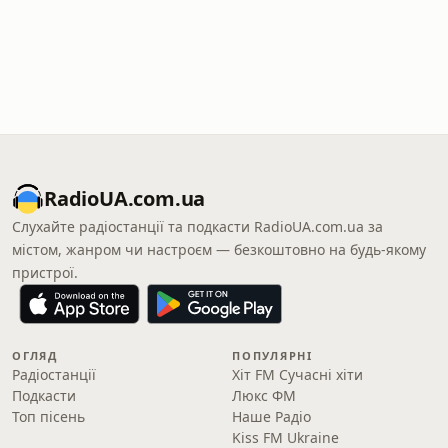
RadioUA.com.ua
Слухайте радіостанції та подкасти RadioUA.com.ua за
містом, жанром чи настроєм — безкоштовно на будь-якому
пристрої.
ОГЛЯД
ПОПУЛЯРНІ
Радіостанції
Хіт FM Сучасні хіти
Подкасти
Люкс ФМ
Топ пісень
Наше Радіо
Kiss FM Ukraine