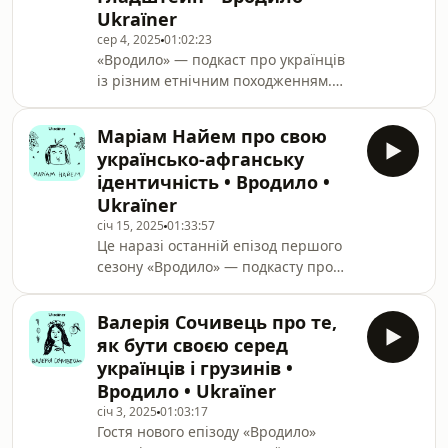
Ukraїner
розкладом. Історії людей і
залізниці».Тато Марічки наполовину
сер 4, 2025
01:02:23
«Вродило» — подкаст про українців
литовець, мама українка. Говоримо
із різним етнічним походженням.
про рідні їй Литву та Миколаїв, як
Його ведучі — Маріам Найем —
це, вже будучи дорослою, д
культурологиня, авторка подкасту
Маріам Найем про свою
про деколонізацію, яка має
українсько-афганську
українське й афганське коріння, та
ідентичність • Вродило •
Ілля Гладштейн — кінопродюсер,
Ukraїner
засновник кінотеатру КINO42, який
січ 15, 2025
01:33:57
має єврейське коріння.Минулого
Це наразі останній епізод першого
сезону в гостях були зокрема
сезону «Вродило» — подкасту про
українці з сакартвельським,
українців із різним етнічним
польським, нікарагуанським
походженням. Цього разу про свою
корінням. У центрі розмови — з
Валерія Сочивець про те,
ідентичність розповідає співведуча
як бути своєю серед
Маріам Найем — культурологиня,
українців і грузинів •
авторка подкасту про деколонізацію,
Вродило • Ukraїner
яка має українське й афганське
січ 3, 2025
01:03:17
коріння. Розпитує Ілля Гладштейн —
Гостя нового епізоду «Вродило»
кінопродюсер, засновник кінотеатру