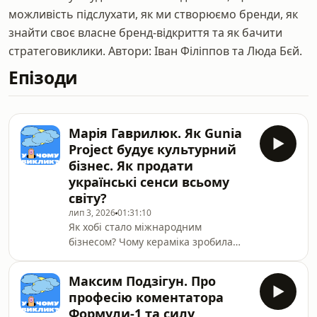
можливість підслухати, як ми створюємо бренди, як
знайти своє власне бренд-відкриття та як бачити
стратеговиклики. Автори: Іван Філіппов та Люда Бєй.
Епізоди
Марія Гаврилюк. Як Gunia
Project будує культурний
бізнес. Як продати
українські сенси всьому
світу?
лип 3, 2026
01:31:10
Як хобі стало міжнародним
бізнесом? Чому кераміка зробила
бренд впізнаваним, а одяг став
драйвером зростання? Як українські
Максим Подзігун. Про
речі опиняються у Кайлі Дженнер
професію коментатора
та інших світових зірок? І що
Формули-1 та силу
потрібно, щоб продавати українські