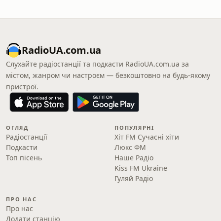
RadioUA.com.ua
Слухайте радіостанції та подкасти RadioUA.com.ua за
містом, жанром чи настроєм — безкоштовно на будь-якому
пристрої.
ОГЛЯД
ПОПУЛЯРНІ
Радіостанції
Хіт FM Сучасні хіти
Подкасти
Люкс ФМ
Топ пісень
Наше Радіо
Kiss FM Ukraine
Гуляй Радіо
ПРО НАС
Про нас
Додати станцію