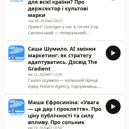
для всієї країни? Про
часто менш важливий, ніж
держсектор і культові
системність, працездатність і
марки
кількість спроб.Це той формат
розмови, який ви найбільше
тра 28, 2026
02:00:27
Привіт! Сьогодні у нас в гостях Ігор
любите: без сценарію, без
Смілянський — генеральний
підготовлених відповідей — коли
директор Укрпошти.Поговорили про
Ваня і Люда просто сідають
виклики, які майже не видно зовні,
поговорити, фріста
Саша Шумило. AI змінює
але саме вони щодня тримають
маркетинг: як стратегу
систему в роботі. Про те, як
адаптуватись. Досвід The
Укрпошта працює для людей у
Gradient
найвіддаленіших селах, чому
кві 23, 2026
01:12:28
держсектор — це постійний баланс
Сашко Шумило — колишній бренд-
між сервісом і реальністю, скільки
лідер Fedoriv Agency, підприємець, а
компанія інвестує в маркетинг та як
нині партнер і продуктовий стратег
народжуються марки, що стають
у продуктовій дизайн-студії The
культурними феноменам
Маша Єфросиніна: «Увага
Gradient.У розмові Саша поділився
— це дар і прокляття». Про
які AI-технології зараз
ціну публічності та силу
використовують у The Gradient, як
впливу. Про сольник
виглядає сучасне прототипування,
кві 19, 2026
02:10:56
чи є життя після агентського досвіду