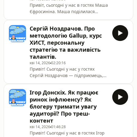
Привіт, сьогодні у нас в гостях Маша
та власного бізнесу і як правильно
Єфросиніна. Маша поділилася
тестувати AI-інструменти.
своєю історією — від початку
Приємного перегляду ✨🎁 Збираємо
кар’єри на телебаченні, якому вона
гроші на ЗС
Сергій Ноздрачов. Про
присвятила 20 років, до того, ким є
методологію Gallup, курс
сьогодні. Ми поговорили про ціну
ХИСТ, персональну
уваги і як вона формує життєвий
стратегію та важливість
шлях, про благодійність, ментальне
талантів.
здоров’я, довіру та її перший
сольний виступ.Вийшла щира і
кві 14, 2026
02:20:16
Привіт! Сьогодні у нас у гостях
глибока розмова. Приємного
Сергій Ноздрачов — підприємець,
перегляду, любі глядачі 💛🎁
автор курсу «Хист», експерт Gallup,
Збираємо гроші на ЗСУР
викладач MBA. Сергій розповів про
Ігор Донскіх. Як працює
те, як будувати персональну
ринок інфлюенсу? Як
стратегію, про важливість
блогеру тримати увагу
виявлення талантів, методологію
аудиторії? Про треш-
Gallup та власний шлях.Незабаром
контент
стартує курс «ХИСТ», де Сергій
розповість, як розкрити свої
кві 14, 2026
01:46:28
Привіт! Сьогодні у нас в гостях Ігор
таланти. Ми всі йдемо — і вам