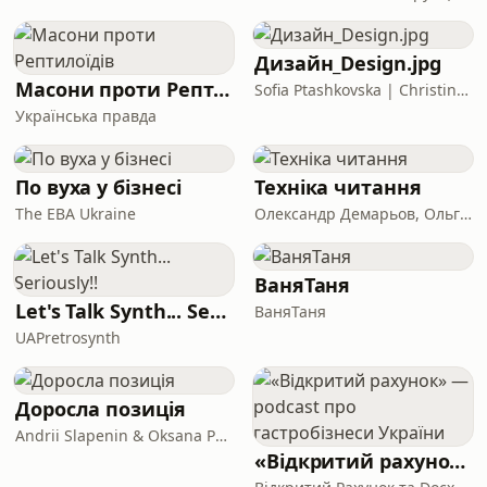
Дизайн_Design.jpg
Масони проти Рептилоїдів
Sofia Ptashkovska | Christina Kuk
Українська правда
По вуха у бізнесі
Техніка читання
The EBA Ukraine
Олександр Демарьов, Ольга Гнатко
ВаняТаня
Let's Talk Synth... Seriously!!
ВаняТаня
UAPretrosynth
Доросла позиція
Andrii Slapenin & Oksana Polonska
«Відкритий рахунок» — podcast про гастробізнеси України