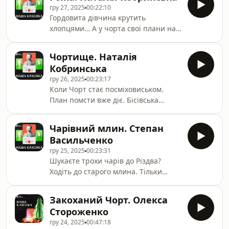
гру 27, 2025
00:22:10
Гордовита дівчина крутить
хлопцями… А у чорта свої плани на
красуню. Двобій темних і світлих
сил у різдвяну ніч. Згублена душа
Чортище. Наталія
проросте рожею на роздоріжжі.
Кобринська
гру 26, 2025
00:23:17
Коли Чорт стає посміховиськом.
План помсти вже діє. Бісівська
Горілка та чортові витівки — і
божого чоловіка можуть довести до
Чарівний млин. Степан
темниці. Звідки прийде порятунок?
Васильченко
гру 25, 2025
00:23:31
Шукаєте трохи чарів до Різдва?
Ходіть до старого млина. Тільки
обережно. Там мельник не простий:
кому допоможе, а кому — голову
Закоханий Чорт. Олекса
заморочить.
Стороженко
гру 24, 2025
00:47:18