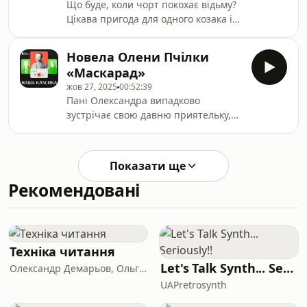
Що буде, коли чорт покохає відьму?
Цікава пригода для одного козака і
захоплива казка до різдвяного
вогнища.
Новела Олени Пчілки
«Маскарад»
жов 27, 2025
00:52:39
Пані Олександра випадково
зустрічає свою давню приятельку,
разом з якою відправляється на
маскарад. Саме тут вона зустрічає
свого чоловіка, пана Костянтина,
Показати ще
який нібито поїхав у справах до
Рекомендовані
знайомих. Жінка ховається під
маскою, і невпізнаною повертається
додому. Коли ж повертається додому
чоловік, вона говорить йому про те,
що їй наснився сон, наче він був він
Техніка читання
у маскараді.
Let's Talk Synth... Seriously!!
Олександр Демарьов, Ольга Гнатко
UAPretrosynth