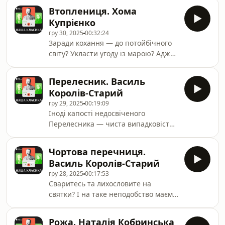
рідного дому, примирення з рідною
Втоплениця. Хома
матір'ю, досягнення певної гармонії
Купрієнко
- такі основні сюжетні лінії роману.
гру 30, 2025
00:32:24
Це історія про пошуки любові, про
Заради кохання — до потойбічного
роздвоєність і самотність.
світу? Укласти угоду із марою? Адже
не всяка невидима сила — зло, і їй
любов не байдужа…
Перелесник. Василь
Королів-Старий
гру 29, 2025
00:19:09
Іноді капості недосвіченого
Перелесника — чиста випадковість.
Але провинну доведеться
спокутувати… Ще й як — з
Чортова перечниця.
граматикою й абеткою! З Вієм не
Василь Королів-Старий
посперечаєшся…
гру 28, 2025
00:17:53
Сваритесь та лихословите на
святки? І на таке неподобство маємо
раду — дрібку чарівного перцю на
ваші язики. І світ стає добрішим!
Рожа. Наталія Кобринська