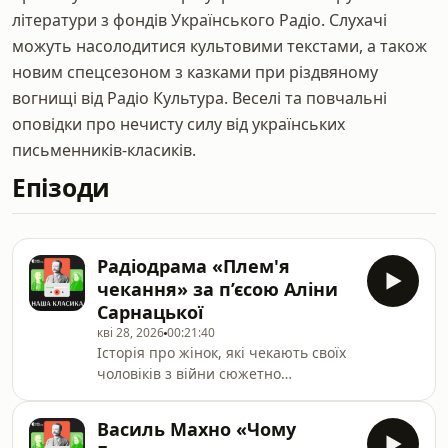
літератури з фондів Українського Радіо. Слухачі
можуть насолодитися культовими текстами, а також
новим спецсезоном з казками при різдвяному
вогнищі від Радіо Культура. Веселі та повчальні
оповідки про нечисту силу від українських
письменників-класиків.
Епізоди
Радіодрама «Плем'я
чекання» за п’єсою Аліни
Сарнацької
кві 28, 2026
00:21:40
Історія про жінок, які чекають своїх
чоловіків з війни сюжетно
переплетена з античним сюжетом
Гомерової «Одіссеї», у якому цариця
Василь Махно «Чому
острова Ітакі Пенелопа понад