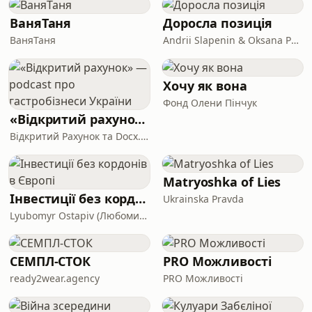
ВаняТаня
Доросла позиція
ВаняТаня
Andrii Slapenin & Oksana Polonska
Хочу як вона
Фонд Олени Пінчук
«Відкритий рахунок» — podcast про гастробізнеси України
Відкритий Рахунок та Docx.ua
Matryoshka of Lies
Інвестиції без кордонів в Європі
Ukrainska Pravda
Lyubomyr Ostapiv (Любомир Остапів)
СЕМПЛ-СТОК
PRO Можливості
ready2wear.agency
PRO Можливості