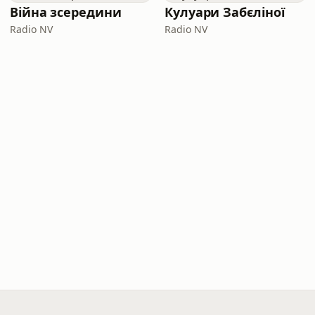
Війна зсередини
Кулуари Забєліної
Radio NV
Radio NV