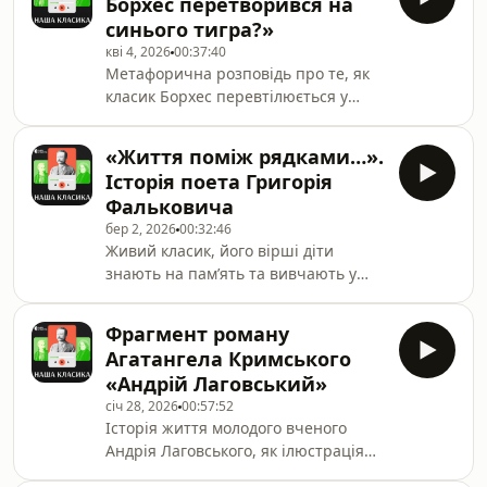
Борхес перетворився на
двадцять років чекала свого
синього тигра?»
чоловіка з мандрів. Сьогоднішня
кві 4, 2026
00:37:40
Пенелопа - реальна жінка, яка
Метафорична розповідь про те, як
отримує звістку про те, що її чоловік
класик Борхес перевтілюється у
зник безвісти. Її історія схожа з
вічні образи, які блукать простором,
багатьма іншими жіночими долями,
поєднуючи в собі реальність та
які проходять випробування
«Життя поміж рядками…».
літературний вимисел. Твір
чеканням.
Історія поета Григорія
досліджує теми бібліотек, сновидінь,
Фальковича
самотності та сили слова.
бер 2, 2026
00:32:46
Живий класик, його вірші діти
знають на пам’ять та вивчають у
школі… Немовлям пережив Голокост,
а за вісімдесят років -
Фрагмент роману
повномасштабна війна й
Агатангела Кримського
вимушений переїзд. Про
«Андрій Лаговський»
випробування долі та своє «Життя
січ 28, 2026
00:57:52
поміж рядками…» - розповідає поет
Історія життя молодого вченого
Григорій Фалькович.
Андрія Лаговського, як ілюстрація
пошуку себе і Бога. Повернення до