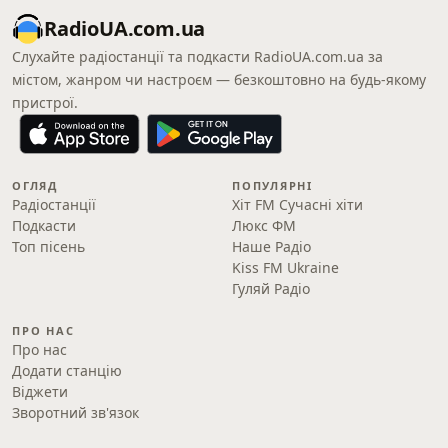
RadioUA.com.ua
Слухайте радіостанції та подкасти RadioUA.com.ua за
містом, жанром чи настроєм — безкоштовно на будь-якому
пристрої.
ОГЛЯД
ПОПУЛЯРНІ
Радіостанції
Хіт FM Сучасні хіти
Подкасти
Люкс ФМ
Топ пісень
Наше Радіо
Kiss FM Ukraine
Гуляй Радіо
ПРО НАС
Про нас
Додати станцію
Віджети
Зворотний зв'язок