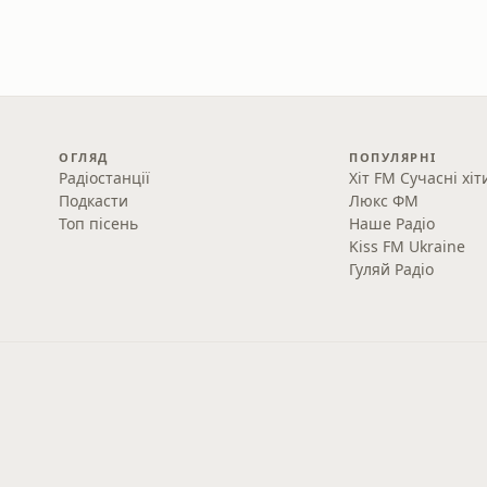
ОГЛЯД
ПОПУЛЯРНІ
Радіостанції
Хіт FM Сучасні хіт
Подкасти
Люкс ФМ
Топ пісень
Наше Радіо
Kiss FM Ukraine
Гуляй Радіо