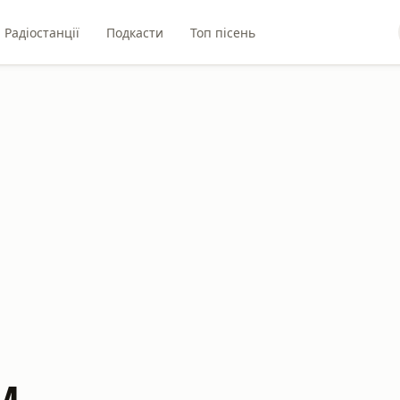
Радіостанції
Подкасти
Топ пісень
M