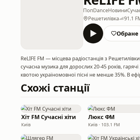
Поп
Dance
Новини
Суча
Решетилівка
91.1 F
Обране
ReLIFE FM — місцева радіостанція з Решетилівк
сучасна музика для дорослих 20-45 років, гаряч
квотою україномовної пісні не менше 35%. В еф
Схожі станції
Хіт FM Сучасні хіти
Люкс ФМ
Київ
Київ · 103.1 FM