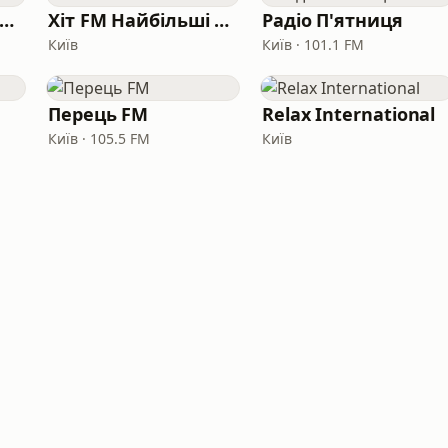
Хіт FM Українські хіти
Хіт FM Найбільші хіти
Радіо П'ятниця
Київ
Київ · 101.1 FM
Перець FM
Relax International
Київ · 105.5 FM
Київ