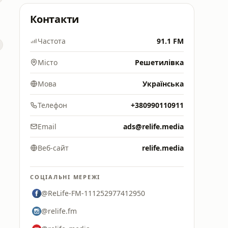
Контакти
Частота
91.1 FM
Місто
Решетилівка
Мова
Українська
Телефон
+380990110911
Email
ads@relife.media
Веб-сайт
relife.media
СОЦІАЛЬНІ МЕРЕЖІ
@ReLife-FM-111252977412950
@relife.fm