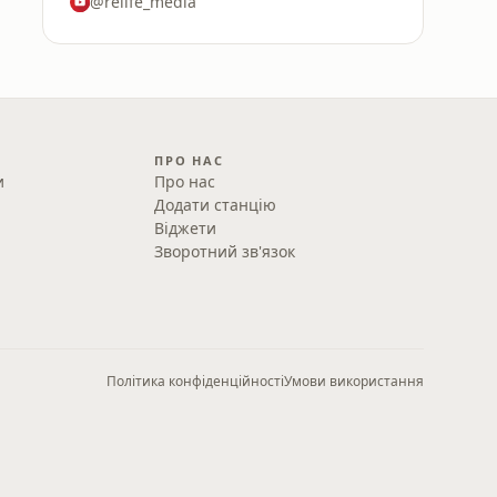
@relife_media
ПРО НАС
и
Про нас
Додати станцію
Віджети
Зворотний зв'язок
Політика конфіденційності
Умови використання