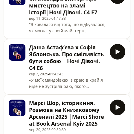
Щоб рвались душі крізь іржаві
мистецтво на зламі
ґрати,Щоб крикнув хтось: ненавидь і
історії│Ночі Дівочі. С4 Е7
люби - І варто буде жити чи
вер 11, 2025
01:47:33
вмирати!”Найкраще про поета
“Я ховалася від того, що відбувалося,
говорять, мабуть, вірші. Про Олену
як могла, у своїй майстерні,
Телігу - так точно. Запальна кароока
працювала похмуро і багато,
дівчина із “добропорядочної”
залишаючись холодною і дуже
родини чиновник
Даша Астафʼєва х Софія
далекою до всього, і от раз уночі
Яблонська. Про сміливість
почула спів, вийшла на вулицю.
бути собою | Ночі Дівочі.
Українці виходили після мітингу,
С4 Е6
щось зовсім незвичне охопило
сер 7, 2025
01:43:43
мене. Уперше за всі місяці”, - писала
«У моїх мандрівках із краю в край я
Олександра Екстер у одному з листів
ніде не зустріла раю, якого
своїм друзям про події української
сподівалася. Зате хоч здалека
революції 1918 року. Ми дотепер не
схопила кілька відблисків земного
можемо
Марсі Шор, історикиня.
щастя, яке тепер має для мене
Розмова на Книжковому
більшу вартість, ніж уявлені раї. Ось
Арсеналі 2025 │Marci Shore
чому я далі їду в дорогу, що ще
at Book Arsenal Kyiv 2025
довгою смугою стелиться переді
чер 20, 2025
00:50:39
мною. Перебуду ще не одні злидні,