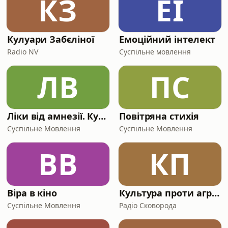
КЗ
ЕІ
Кулуари Забєліної
Емоційний інтелект
Radio NV
Суспільне мовлення
ЛВ
ПС
Ліки від амнезії. Культура безсмертя: памʼять у часі війни
Повітряна стихія
Суспільне Мовлення
Суспільне Мовлення
ВВ
КП
Віра в кіно
Культура проти агресії
Суспільне Мовлення
Радіо Сковорода