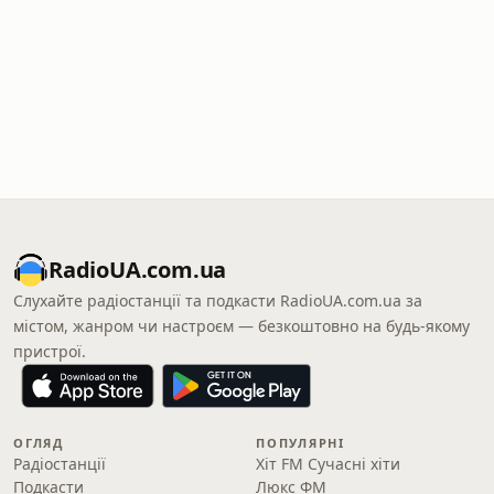
RadioUA.com.ua
Слухайте радіостанції та подкасти RadioUA.com.ua за
містом, жанром чи настроєм — безкоштовно на будь-якому
пристрої.
ОГЛЯД
ПОПУЛЯРНІ
Радіостанції
Хіт FM Сучасні хіти
Подкасти
Люкс ФМ