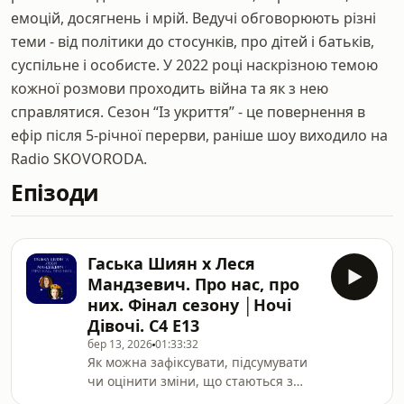
емоцій, досягнень і мрій. Ведучі обговорюють різні
теми - від політики до стосунків, про дітей і батьків,
суспільне і особисте. У 2022 році наскрізною темою
кожної розмови проходить війна та як з нею
справлятися. Сезон “Із укриття” - це повернення в
ефір після 5-річної перерви, раніше шоу виходило на
Radio SKOVORODA.
Епізоди
Гаська Шиян х Леся
Мандзевич. Про нас, про
них. Фінал сезону │Ночі
Дівочі. С4 E13
бер 13, 2026
01:33:32
Як можна зафіксувати, підсумувати
чи оцінити зміни, що стаються з
нами? Наприклад, якщо мова йде