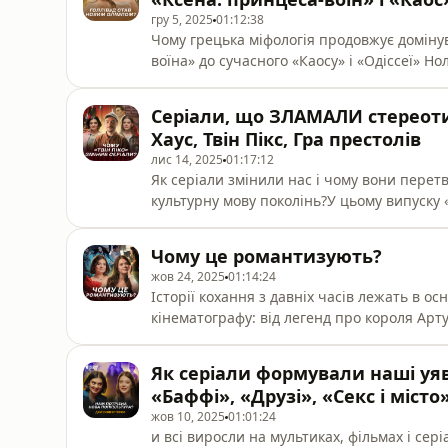
гру 5, 2025
01:12:38
Чому грецька міфологія продовжує домінув
воїна» до сучасного «Каосу» і «Одіссеї» 
образами богів, героїв та великої цивіліз
випуску «Деколонізаторок» Маріам Найем
Серіали, що ЗЛАМАЛИ стереоти
культура так часто повертає нас до анти
Хаус, Твін Пікс, Гра престолів
лис 14, 2025
01:17:12
Як серіали змінили нас і чому вони перет
культурну мову поколінь?У цьому випуску
Сотникова обговорюють те, як серіали фо
диктував правила для цілої індустрії, і я
Чому це романтизують?
Від «Кармеліти», «Всі жінки відьми» та п
жов 24, 2025
01:14:24
Історії кохання з давніх часів лежать в ос
кінематографу: від легенд про короля Арт
«Касабланки» та «Сутінок». Що таке лицар
служіння дамі серця перейшли в певні пр
Як серіали формували наші уя
романтичного героя трансформувався від 
«Баффі», «Друзі», «Секс і місто
жов 10, 2025
01:01:24
и всі виросли на мультиках, фільмах і сер