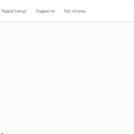
Радіостанції
Подкасти
Топ пісень