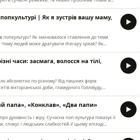
 подкасту «Деколонізаторки» Маріам Найем та
ю ностальгії та нову етику у мистецтві, а також про
 попкультурі | Як я зустрів вашу маму,
ім подр
в попкультурі? Як змінювалося ставлення до теми
? Чому людей може дратувати therapy speak? Як
чому це проблема? У цьому епізоді подкасту
нтина Сотникова говорять про психотерапію у
ізні часи: засмага, волосся на тілі,
 ягнят», «Клан Сопра
дало абсолютно по-різному? Від пишних форм
етів вікторіанської доби, гламурного Голлівуду,
 на худорлявість із Ozempic — стандарти краси
 цьому епізоді подкасту «Деколонізаторки» Маріам
ий папа», «Конклав», «Два папи»
ро те, як поп
ро духовність і віру. Сучасна поп-культура показує її
и, спокус і людських слабкостей.У цьому епізоді
та Валентина Сотникова говорять про те, як і
ігію, і чому образ церкви так сильно приваблює