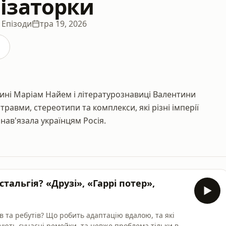
ізаторки
 Епізоди
тра 19, 2026
ині Маріам Найем і літературознавиці Валентини
равми, стереотипи та комплекси, які різні імперії
 нав'язала українцям Росія.
тальгія? «Друзі», «Гаррі потер»,
в та ребутів? Що робить адаптацію вдалою, та які
ують сучасні ремейки, та невже проблема тільки в