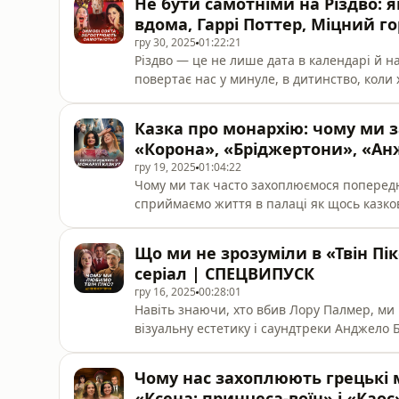
Не бути самотніми на Різдво: я
глядачів сьогодні. Ви дізнаєтесь звідки бе
вдома, Гаррі Поттер, Міцний г
гру 30, 2025
01:22:21
Різдво — це не лише дата в календарі й н
повертає нас у минуле, в дитинство, коли 
з чого насправді складається це відчуття 
«Деколонізаторки» Валентина Сотникова й
Казка про монархію: чому ми 
культурний механізм: чому вона працює, 
«Корона», «Бріджертони», «Ан
гру 19, 2025
01:04:22
Чому ми так часто захоплюємося попередн
сприймаємо життя в палаці як щось казков
приваблює? Такі серіали й фільми, як «Кор
уявлення, ніби ми знаємо все про життя ко
Що ми не зрозуміли в «Твін Пі
правдивою є ця приваблива картинка, яку
серіал | СПЕЦВИПУСК
гру 16, 2025
00:28:01
Навіть знаючи, хто вбив Лору Палмер, ми 
візуальну естетику і саундтреки Анджело
переплітається з містикою? А можливо ми й
У цьому спецвипуску «Деколонізаторок» л
Чому нас захоплюють грецькі м
комік Василь Байдак обговорюють феноме
«Ксена: принцеса-воїн» і «Каос