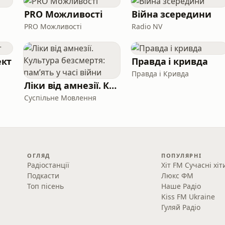
PRO Можливості
Війна зсередини
PRO Можливості
Radio NV
ект
Правда і кривда
Правда і Кривда
Ліки від амнезії. Культура безсмертя: памʼять у часі війни
Суспільне Мовлення
ОГЛЯД
ПОПУЛЯРНІ
Радіостанції
Хіт FM Сучасні хіт
Подкасти
Люкс ФМ
Топ пісень
Наше Радіо
Kiss FM Ukraine
Гуляй Радіо