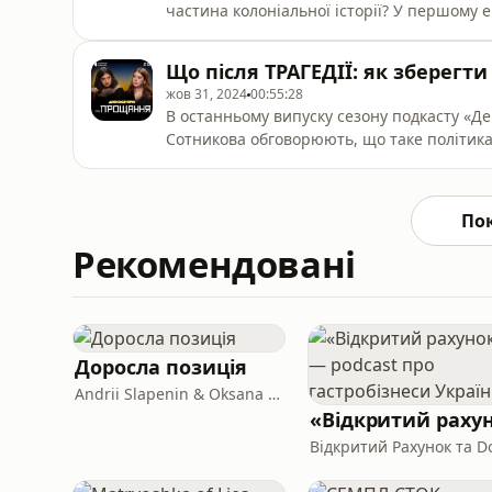
частина колоніальної історії? У першому 
про те, як попкультура формувала наші уяв
«класичні» фільми й мультики сьогодні кен
Що після ТРАГЕДІЇ: як зберегти
колоніальні уявлення в нашій свідомості?
жов 31, 2024
00:55:28
В останньому випуску сезону подкасту «Д
Сотникова обговорюють, що таке політика п
загиблих громадян чи знищених народів. Як віддають шану полеглим захисникам? Що
червоний мак означає для світу, а соняшни
йдуться у тоталітарних країнах? Яким, на 
По
Рекомендовані
Доросла позиція
Andrii Slapenin & Oksana Polonska