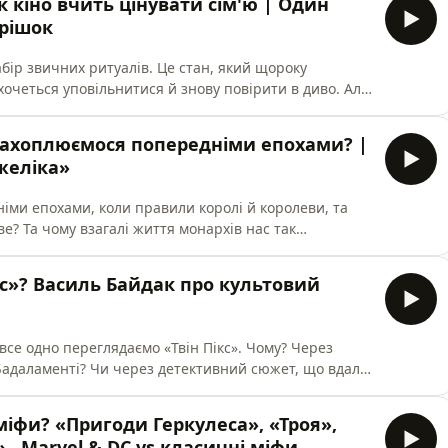
к кіно вчить цінувати сім'ю | Один
ру
орішок
абір звичних ритуалів. Це стан, який щороку
хочеться уповільнитися й знову повірити в диво. Але
«канонічного» Різдва?У цьому випуску подкасту
 Маріам Найем говорять про різдвяну ностальгію як
захоплюємося попередніми епохами? |
що в ній
желіка»
іми епохами, коли правили королі й королеви, та
е? Та чому взагалі життя монархів нас так
она», «Бріджертони», «Анна і король» та інші дають
ролів, королев та їх родини. Але наскільки
кс»? Василь Байдак про культовий
 нам показують?
все одно переглядаємо «Твін Пікс». Чому? Через
 Бадаламенті? Чи через детективний сюжет, що вдало
 самі не знаємо, що нас так заворожує в цій історії?
ітературознавиця Валентина Сотникова та стендап-
іфи? «Пригоди Геркулеса», «Троя»,
н сер
» , Marvel & DC vs класичні міфи