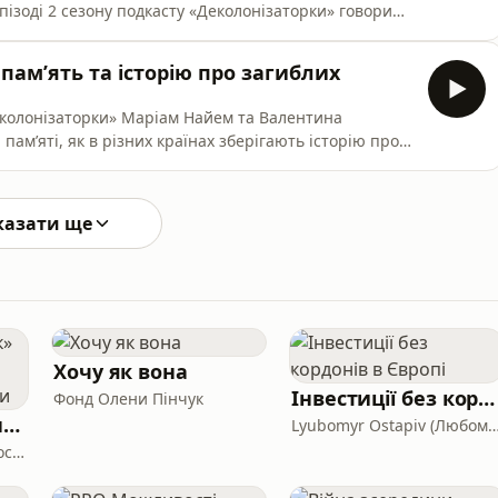
епізоді 2 сезону подкасту «Деколонізаторки» говоримо
лення про красу, успіх і «нормальність». Чому
селять, та як література і кіно закріплювали
 памʼять та історію про загиблих
еколонізаторки» Маріам Найем та Валентина
амʼяті, як в різних країнах зберігають історію про
к – для України? Чому про політику памʼяті не
думку, Валі та Мар
казати ще
Хочу як вона
Інвестиції без кордонів в Європі
Фонд Олени Пінчук
«Відкритий рахунок» — podcast про гастробізнеси України
Lyubomyr Ostapiv (Любомир О
Відкритий Рахунок та Docx.ua