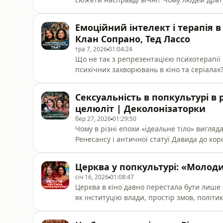
ідентичності персонажів?У цьому епізоді
Валентина Сотникова говорять про епідемі
Емоційний інтелект і терапія в
головні проблеми сучасних ремейків («Віс
Клан Сопрано, Тед Лассо
тра 7, 2026
01:04:24
Що не так з репрезентацією психотерапії 
психічних захворювань в кіно та серіалах
народився образ звабливого терапевта та 
«Деколонізаторки» Маріам Найем та Вале
Сексуальність в попкультурі в р
масовій культурі: від класики («Мовча‌ння
целюліт | Деколонізаторки
бер 27, 2026
01:29:50
Чому в різні епохи «ідеальне тіло» вигля
Ренесансу і античної статуї Давида до корс
геро*нового шику 90-х і сучасного тренду
постійно змінюються. Але хто їх формує?У
Церква у попкультурі: «Молод
Найем та Валентина Сотникова говорять п
січ 16, 2026
01:08:47
Церква в кіно давно перестала бути лише п
як інституцію влади, простір змов, політик
подкасту «Деколонізаторки» Маріам Найєм 
навіщо масова культура переосмислює рел