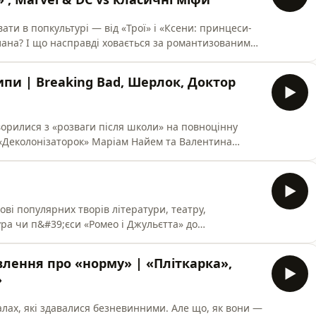
ати в попкультурі — від «Трої» і «Ксени: принцеси-
Нолана? І що насправді ховається за романтизованими
ації, яка тисячоліттями формує нашу уяву.У цьому
 та Валентина Сотникова обговорюють, чому
пи | Breaking Bad, Шерлок, Доктор
чних сюже
ворилися з «розваги після школи» на повноцінну
 «Деколонізаторок» Маріам Найем та Валентина
рмували наше дитинство, як телевізійний таймінг
ким чином серіали відображають зміни в суспільстві?
ерших миль
нові популярних творів літератури, театру,
ура чи п&#39;єси «Ромео і Джульєтта» до
ське та куртуазне кохання? Як традиції лицарського
авила джентльменської поведінки? Як образ
влення про «норму» | «Пліткарка»,
творів Байрона до вампір
»
іалах, які здавалися безневинними. Але що, як вони —