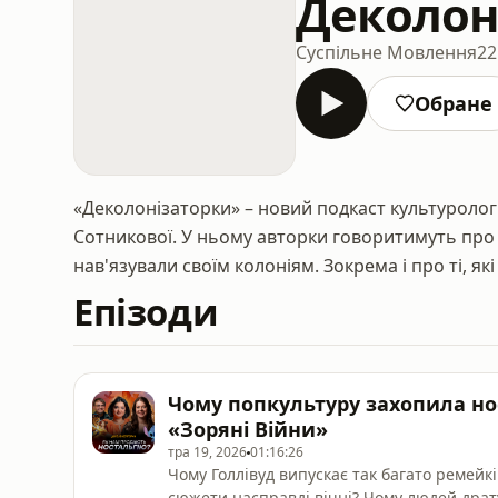
Деколон
Суспільне Мовлення
22
Обране
«Деколонізаторки» – новий подкаст культуролог
Сотникової. У ньому авторки говоритимуть про т
нав'язували своїм колоніям. Зокрема і про ті, які
Епізоди
Чому попкультуру захопила нос
«Зоряні Війни»
тра 19, 2026
01:16:26
Чому Голлівуд випускає так багато ремейкі
сюжети насправді вічні? Чому людей драт