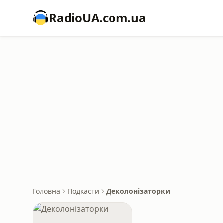
RadioUA.com.ua
Головна
Подкасти
Деколонізаторки