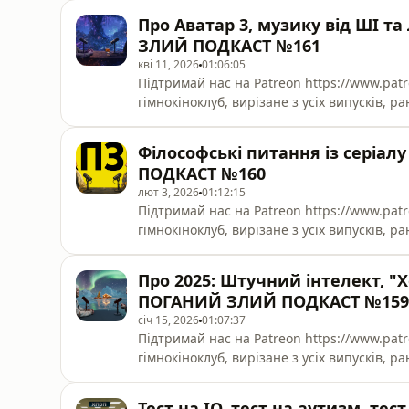
Про Аватар 3, музику від ШІ 
ЗЛИЙ ПОДКАСТ №161
кві 11, 2026
01:06:05
Підтримай нас на Patreon https://www.patreon.com/hpzp та отримай куп
гімнокіноклуб, вирізане з усіх випусків, 
подкаст. 00:00:00 - Магічна ситуація із реального життя; 00:07:09 - еротика і література;
00:13:30 - що таке фінансова домінація; 00
Філософські питання із серіа
00:21:07 - чоловіки та лисіння; 00:32
ПОДКАСТ №160
лют 3, 2026
01:12:15
Підтримай нас на Patreon https://www.patreon.com/hpzp та отримай куп
гімнокіноклуб, вирізане з усіх випусків, 
подкаст. 00:00 - смішна історія на сумну тему (русифікація України); 02:47 - згадуємо кірпічну
мову; 04:45 - серіал "Pluribus" (Єдина) та ф
Про 2025: Штучний інтелект, 
"Дивні дива" та чому до нь
ПОГАНИЙ ЗЛИЙ ПОДКАСТ №159
січ 15, 2026
01:07:37
Підтримай нас на Patreon https://www.patreon.com/hpzp та отримай куп
гімнокіноклуб, вирізане з усіх випусків, 
подкаст. 00:00 - Гороскоп для раків на 2026 рік; 01:27 - про підсумки року від ваших улюблених
додатків; 03:27 - що гуглили українці в 202
Тест на IQ, тест на аутизм, 