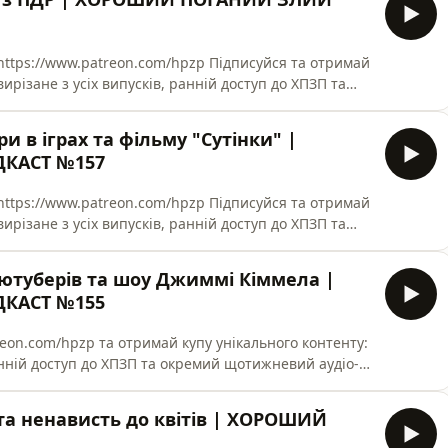
treon.com/hpzp Підписуйся та отримай
вирізане з усіх випусків, ранній доступ до ХПЗП та
GeoGuessr кнопка "відписатися"; 12:43 - як Дональд
и в іграх та фільму "Сутінки" |
КАСТ №157
treon.com/hpzp Підписуйся та отримай
вирізане з усіх випусків, ранній доступ до ХПЗП та
майликів; 11:28 - про танець із серіалу
д ютуберів та шоу Джиммі Кіммела |
КАСТ №155
у унікального контенту:
ранній доступ до ХПЗП та окремий щотижневий аудіо-
ще; 11:22 - як Костя полюбив матчу та став хіпстером
з та ненависть до квітів | ХОРОШИЙ