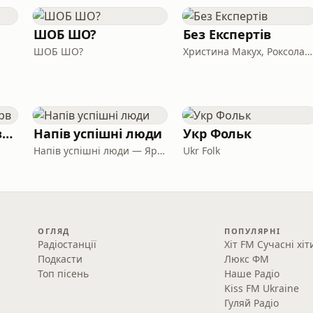
ШОБ ШО?
Без Експертів
ШОБ ШО?
Христина Макух, Роксолана Кіт та Ярослав Борисюк
Олімпійський резерв
Напів успішні люди
Укр Фольк
Напів успішні люди — Ярина Біла та Оксана Каленченко
Ukr Folk
ОГЛЯД
ПОПУЛЯРНІ
Радіостанції
Хіт FM Сучасні хіт
Подкасти
Люкс ФМ
Топ пісень
Наше Радіо
Kiss FM Ukraine
Гуляй Радіо