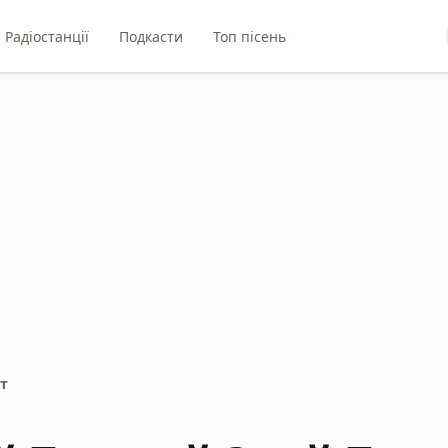
Радіостанції
Подкасти
Топ пісень
т