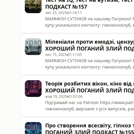
стандарти; 15:00 - про
ПОДКАСТ №157
лис 25, 2025
01:16:11
МАРАФОН СУТІНКІВ на нашому Патреоні! https://www.pa
купу унікального контенту: гімнокіноклуб, 
окремий щотижневий аудіо-подкаст. 00:00 - як завалити тест на IQ; 04:03 - про підписки, від
яких неможливо відписатися; 09:40 - де в 
Міленіали проти емодзі, цензур
Трамп проходив IQ тест; 17:15 - п
ХОРОШИЙ ПОГАНИЙ ЗЛИЙ ПОД
лис 15, 2025
01:11:05
МАРАФОН СУТІНКІВ на нашому Патреоні! https://www.pa
купу унікального контенту: гімнокіноклуб, 
окремий щотижневий аудіо-подкаст. 00:00 - гнів проти емодзі; 04:24 - добре, ми просто занадто
старі для емодзі; 10:02 - про колір шкіри с
Теорія розбитих вікон, кіно ві
"Миротворець" та Фортнайт; 17:43 - марні
ХОРОШИЙ ПОГАНИЙ ЗЛИЙ ПОД
жов 19, 2025
01:07:06
Підтримай нас на Patreon https://www.patreon.com/hpzp та отримай куп
гімнокіноклуб, вирізане з усіх випусків, 
подкаст. 00:00 - Теорія розбитого вікна в реальному житті; 05:18 - про "наш менталітет", якого
не існує; 07:36 - змінюємо систему на кра
Про створення всесвіту, гіпно
третьої хвилі; 16:51 - як
ПОГАНИЙ ЗЛИЙ ПОДКАСТ №155