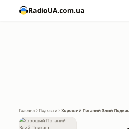
RadioUA.com.ua
Головна
Подкасти
Хороший Поганий Злий Подкас