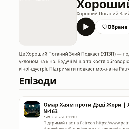
Хороший
Хороший Поганий Зли
Обране
Це Хороший Поганий Злий Подкаст (ХПЗП) — подк
уклоном на кіно. Ведучі Міша та Костя обговор
кіноіндустрії. Підтримати подкаст можна на Patr
Епізоди
Омар Хаям проти Дяді Жори 
№163
лип 8, 2026
01:11:03
Підтримай нас на Patreon https://www.patreon.com/hpzp та отримай куп
гімнокіноклуб, вирізане з усіх випусків, 