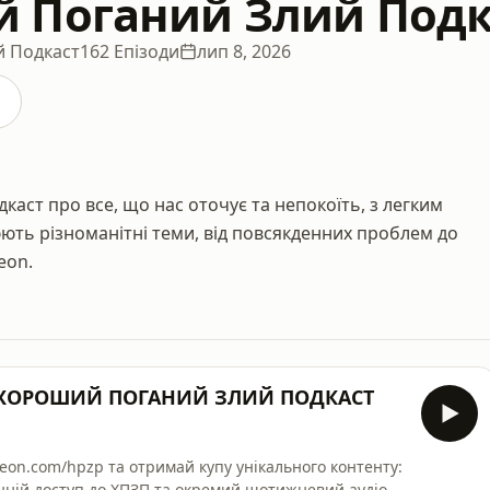
 Поганий Злий Подк
й Подкаст
162 Епізоди
лип 8, 2026
аст про все, що нас оточує та непокоїть, з легким
юють різноманітні теми, від повсякденних проблем до
eon.
| ХОРОШИЙ ПОГАНИЙ ЗЛИЙ ПОДКАСТ
у унікального контенту:
ранній доступ до ХПЗП та окремий щотижневий аудіо-