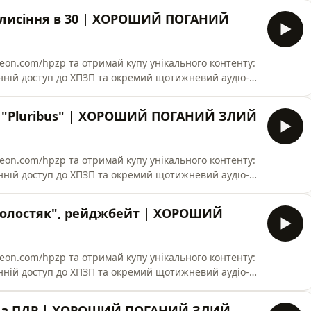
та лисіння в 30 | ХОРОШИЙ ПОГАНИЙ
у унікального контенту:
ранній доступ до ХПЗП та окремий щотижневий аудіо-
:15:15 - платити - це чоловіча гендарна роль;
лу "Pluribus" | ХОРОШИЙ ПОГАНИЙ ЗЛИЙ
у унікального контенту:
ранній доступ до ХПЗП та окремий щотижневий аудіо-
ілосовські питання, які він піднімає; 24:12 - про
"Холостяк", рейджбейт | ХОРОШИЙ
у унікального контенту:
ранній доступ до ХПЗП та окремий щотижневий аудіо-
5 році; 09:05 - секрет успіху "Холостяка" та подвійні
тест з ПДР | ХОРОШИЙ ПОГАНИЙ ЗЛИЙ