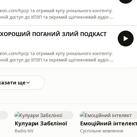
у унікального контенту:
ранній доступ до ХПЗП та окремий щотижневий аудіо-
ть до квітів (та любов до вазонів); 18:10 - про
ь | ХОРОШИЙ ПОГАНИЙ ЗЛИЙ ПОДКАСТ
у унікального контенту:
ранній доступ до ХПЗП та окремий щотижневий аудіо-
єнта (другий раз, але тепер українською); 18:04 -
казати ще
Кулуари Забєліної
Емоційний інтелек
Radio NV
Суспільне мовлення