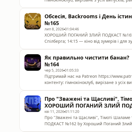
подкаст. 00:00 — Омар Хаям проти Дяді Жори; 03:58 — підлітки не люблять Рубаї та природу;
09:20 — картини (та особисте життя) Тар
Обсесія, Backrooms і День істи
любить» та його контроверсійного режис
№165
лип 8, 2026
01:04:46
ХОРОШИЙ ПОГАНИЙ ЗЛИЙ ПОДКАСТ №165 00:00 — «День істини» — наївне кіно від бум
Спілберга; 14:15 — кіно від зумерів і для з
великих акул; 22:30 — зі спойлерами про 
34:04 — про популярність фільмів жахів; 
Як правильно чистити банан
чому ми (раптом) любимо дискомфортне кі
№164
чер 5, 2026
01:05:33
Підтримай нас на Patreon https://www.patreon.com/c/hpzp та отримай купу унікального
контенту: гімнокіноклуб, вирізане з усіх 
щотижневий аудіо-подкаст. 00:00 - банани та неоконформізм; 04:27 - про автономних та
гетерономних людей (і про піську); 07:34 -
Про "Зважені та Щасливі", Тім
22:30 - зоопарк людського життя; 25:03 - х
ХОРОШИЙ ПОГАНИЙ ЗЛИЙ ПОД
кві 11, 2026
01:11:20
Про "Зважені та Щасливі", Тімоті Шалам
ПОДКАСТ №162 by Хороший Поганий Злий