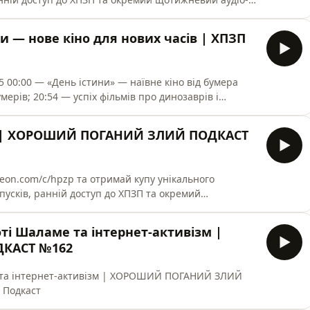
аса Шевченка; 20:50 — про фільм «Любить — не
ни — нове кіно для нових часів | ХПЗП
ера
ера
умерів; 20:54 — успіх фільмів про динозаврів і
«Обсесію»; 29:51 — зі спойлерами про «Backrooms»;
38:10 — як повернути людей до кінотеатрів; 40:38 —
? | ХОРОШИЙ ПОГАНИЙ ЗЛИЙ ПОДКАСТ
но; 46:0
випусків, ранній доступ до ХПЗП та окремий
 циклічність моди; 14:07 - соромні модні рішення;
оті Шаламе та інтернет-активізм |
обі для пар
КАСТ №162
е та інтернет-активізм | ХОРОШИЙ ПОГАНИЙ ЗЛИЙ
 Подкаст