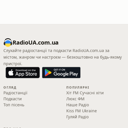
RadioUA.com.ua
Слухайте радіостанції та подкасти RadioUA.com.ua за
містом, жанром чи настроєм — безкоштовно на будь-якому
пристрої.
ОГЛЯД
ПОПУЛЯРНІ
Радіостанції
Хіт FM Сучасні хіти
Подкасти
Люкс ФМ
Топ пісень
Наше Радіо
Kiss FM Ukraine
Гуляй Радіо