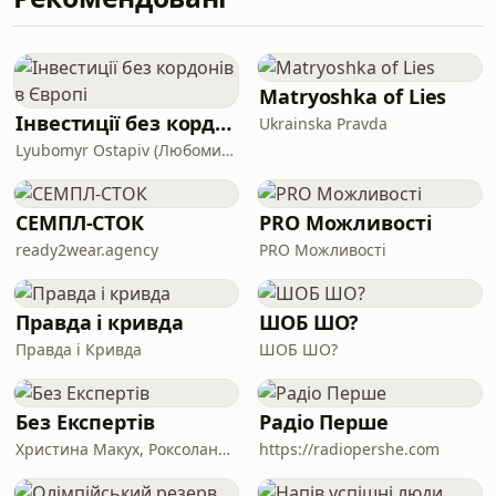
займається культурою і не виїхав з
декілька разів назвали savED
Україн
громадською організацією.
Насправді, savED правильно
називати міжнародним благодійним
Matryoshka of Lies
фондом. Приносимо вибачення
Інвестиції без кордонів в Європі
Ukrainska Pravda
перед командою фонду за
Lyubomyr Ostapiv (Любомир Остапів)
неточність. — TU) *** На момент
публікації цього епізоду, ко
СЕМПЛ-СТОК
PRO Можливості
ready2wear.agency
PRO Можливості
Правда і кривда
ШОБ ШО?
Правда і Кривда
ШОБ ШО?
Без Експертів
Радіо Перше
Христина Макух, Роксолана Кіт та Ярослав Борисюк
https://radiopershe.com