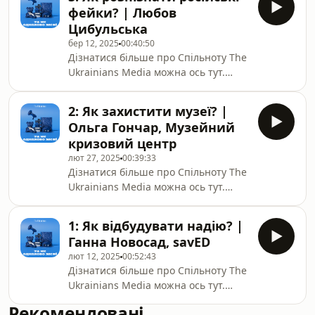
працювати в тому, що народжується
фейки? | Любов
органічно. Ми народилися фактично
Цибульська
на Майдані, з того, що на Майдані
бер 12, 2025
00:40:50
Революції гідності, з того, що ми
Дізнатися більше про Спільноту The
допомагали іноземним журналістам
Ukrainians Media можна ось тут.
зрозуміти, що тут відбувається». Так
Дякуємо, що робите нашу роботу
Володимир Єрмоленко опи
можливою. *** Хоча цей епізод було
2: Як захистити музеї? |
записано на початку лютого, теми,
Ольга Гончар, Музейний
які тут обговорюються, залишаться
кризовий центр
актуальними на роки вперед. Росія
лют 27, 2025
00:39:33
десятиліттями працювала над тим,
Дізнатися більше про Спільноту The
щоб послабити Україну зсередини,
Ukrainians Media можна ось тут.
формуючи наративи, що сіють
Дякуємо, що робите нашу роботу
зневіру, хаос і розбрат. В
можливою. *** Лиш через декілька
1: Як відбудувати надію? |
днів після публікації цього епізоду,
Ганна Новосад, savED
Музейний кризовий центр
лют 12, 2025
00:52:43
святкуватиме свою третю річницю.
Дізнатися більше про Спільноту The
Ініціатива, що була заснована
Ukrainians Media можна ось тут.
завдяки посту у Фейсбуці та
Дякуємо, що робите нашу роботу
питанню «Як допомогти тим, хто
Рекомендовані
можливою. (У цьому епізоді ми