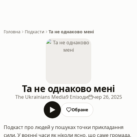
Головна
Подкасти
Та не однаково мені
Та не однаково мені
The Ukrainians Media
9 Епізоди
чер 26, 2025
Обране
Подкаст про людей у пошуках точки прикладання
сили. У воєнні часи як ніколи ясно, що саме громада,