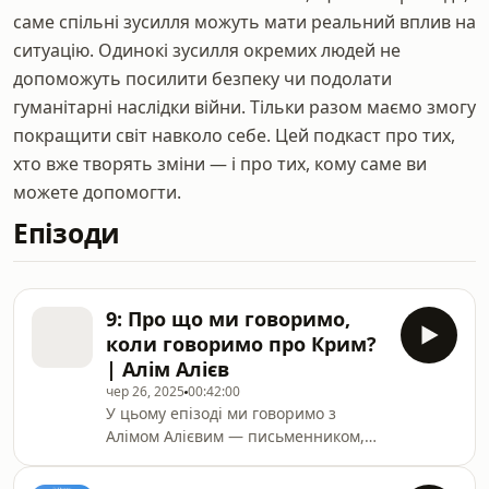
саме спільні зусилля можуть мати реальний вплив на
ситуацію. Одинокі зусилля окремих людей не
допоможуть посилити безпеку чи подолати
гуманітарні наслідки війни. Тільки разом маємо змогу
покращити світ навколо себе. Цей подкаст про тих,
хто вже творять зміни — і про тих, кому саме ви
можете допомогти.
Епізоди
9: Про що ми говоримо,
коли говоримо про Крим?
| Алім Алієв
чер 26, 2025
00:42:00
У цьому епізоді ми говоримо з
Алімом Алієвим — письменником,
медіаменеджером і
правозахисником. Ми говоримо про