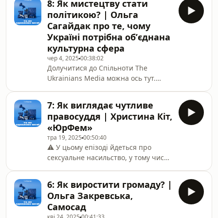
8: Як мистецтву стати
дитинство в умовах пострадянського
політикою? | Ольга
Криму, про те, як бути “понаїхавшим
Сагайдак про те, чому
до себе на батьківщину”, про “хати з
Україні потрібна обʼєднана
руберойду” як просторову памʼять
культурна сфера
спротиву, про радянську зачистку
ідентичностей і про колоніальні
чер 4, 2025
00:38:02
Долучитися до Спільноти The
наративи, які досі тліють в українськ
Ukrainians Media можна ось тут.
Дякуємо, що робите нашу роботу
можливою. *** До 2014 року Ольга
7: Як виглядає чутливе
Сагайдак була успішною
правосуддя | Христина Кіт,
підприємницею в артбізнесі:
«ЮрФем»
працювала з аукціонами, відкривала
тра 19, 2025
00:50:40
галереї, формувала ринок
⚠️ У цьому епізоді йдеться про
українського мистецтва і щиро
сексуальне насильство, у тому числі
вірила, що культура — це не лише
пов’язане з війною. Ми говоримо
цінність, а й інвестиція. Але після
про ретравматизацію, домагання,
Революції гідності і
6: Як виростити громаду? |
знецінення та брак довіри до
Ольга Закревська,
правосуддя. Слухайте, будь ласка, з
Самосад
увагою до власного емоційного
кві 24, 2025
00:41:33