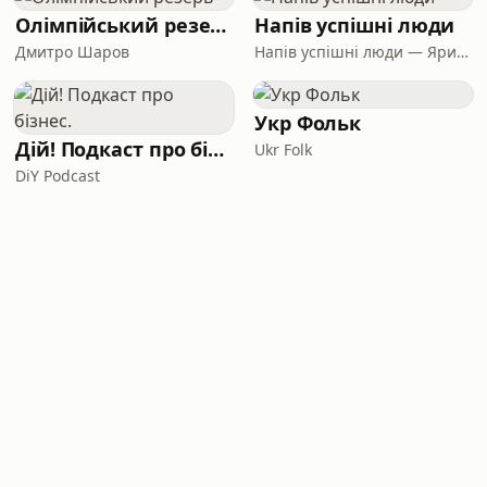
Олімпійський резерв
Напів успішні люди
Дмитро Шаров
Напів успішні люди — Ярина Біла та Оксана Каленченко
Укр Фольк
Дій! Подкаст про бізнес.
Ukr Folk
DiY Podcast