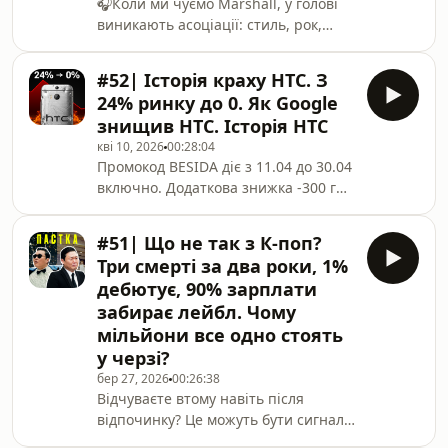
саме їхня консоль має стояти вдома.
🎧Коли ми чуємо Marshall, у голові
📺У цьому відео розбир
виникають асоціації: стиль, рок,
гітари, хіпстери. Яка історія такої
ідентичності бренду? І чому тоді,
#52| Історія краху HTC. З
коли всі інші бренди йдуть в
24% ринку до 0. Як Google
футуристичний дизайн, Marshall
знищив HTC. Історія HTC
залишається таким, як є? 🤘У цьому
кві 10, 2026
00:28:04
відео вас чекає історія Marshall і те,
Промокод BESIDA діє з 11.04 до 30.04
як бренд став більше, ніж
включно. Додаткова знижка -300 грн
виробником аудіотехніки. Чому
на всі смартфони Android.Обрати
люди впізнають його з першого
смартфон:
погляду? Чому Marshall асоціюється
#51| Що не так з К-поп?
https://ti.ua/bes14https://www.instagram.com/rock
з бунтом,
Три смерті за два роки, 1%
- більше кейсів тут!📲Колись HTC був
дебютує, 90% зарплати
брендом, який задавав темп у світі
забирає лейбл. Чому
смартфонів, а сьогодні його історія
мільйони все одно стоять
звучить майже як попередження
для всього ринку. У цьому відео ми
у черзі?
розбираємо, як HTC пройшов шлях
бер 27, 2026
00:26:38
від піонера до симв
Відчуваєте втому навіть після
відпочинку? Це можуть бути сигнали
вигорання. Mindly допоможе