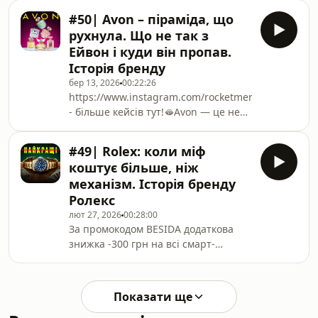
зрозуміти свій стан і знайти
#50| Avon – піраміда, що
підтримку. Пройдіть короткий тест
рухнула. Що не так з
за посиланням і з промокодом
Ейвон і куди він пропав.
«besida30» отримайте 30% знижки
Історія бренду
на першу сесію з будь-яким
бер 13, 2026
00:22:26
психологом:
https://www.instagram.com/rocketmen.agency/
https://mindlyspace.com/besida1https://www.inst
- більше кейсів тут!🫦Avon — це не
- більше кейсів тут!Ззовні це може
просто косметичний бренд, а
виглядати як яскравий світ, де k-po
компанія, навколо якої роками
#49| Rolex: коли міф
будувалися образ успіху, жіночого
коштує більше, ніж
підприємництва і доступної краси.
механізм. Історія бренду
Та за знайомою вітриною з назвою
Ролекс
Ейвон поступово накопичилися
лют 27, 2026
00:28:00
незручні питання: чому дедалі
За промокодом BESIDA додаткова
частіше згадують Avon банкрутство
знижка -300 грн на всі смарт-
2024, чи справді це фінансова
годинники до 15.03 включно.
піраміда тощо. У цьому відео
Промокод дійсний на сайті та в
розбираємо,
магазинах Техно Їжак та Їжак —
Показати ще
https://ti.ua/ybesida. Як