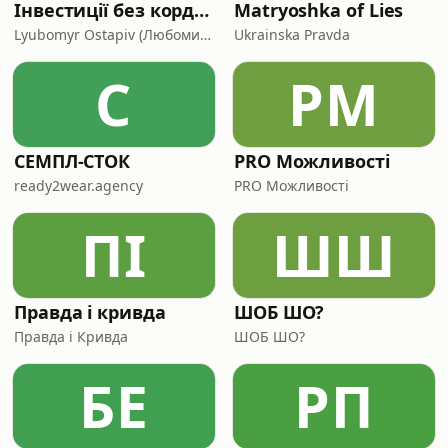
Інвестиції без кордонів в Європі
Matryoshka of Lies
Lyubomyr Ostapiv (Любомир Остапів)
Ukrainska Pravda
С
PМ
СЕМПЛ-СТОК
PRO Можливості
ready2wear.agency
PRO Можливості
ПІ
ШШ
Правда і кривда
ШОБ ШО?
Правда і Кривда
ШОБ ШО?
БЕ
РП