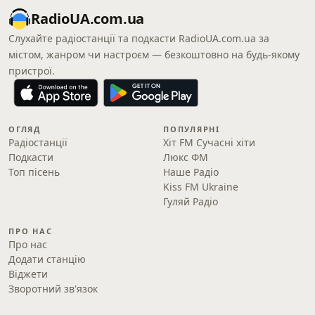
RadioUA.com.ua
Слухайте радіостанції та подкасти RadioUA.com.ua за
містом, жанром чи настроєм — безкоштовно на будь-якому
пристрої.
ОГЛЯД
ПОПУЛЯРНІ
Радіостанції
Хіт FM Сучасні хіти
Подкасти
Люкс ФМ
Топ пісень
Наше Радіо
Kiss FM Ukraine
Гуляй Радіо
ПРО НАС
Про нас
Додати станцію
Віджети
Зворотний зв'язок