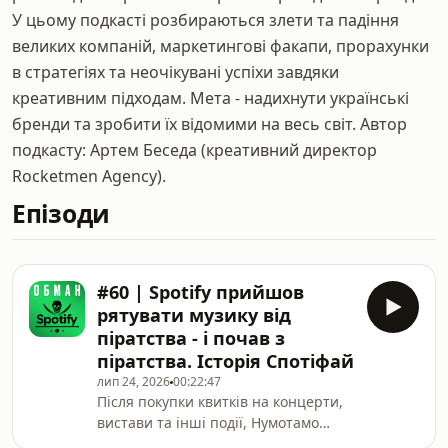
У цьому подкасті розбираються злети та падіння
великих компаній, маркетингові факапи, прорахунки
в стратегіях та неочікувані успіхи завдяки
креативним підходам. Мета - надихнути українські
бренди та зробити їх відомими на весь світ. Автор
подкасту: Артем Беседа (креативний директор
Rocketmen Agency).
Епізоди
#60 | Spotify прийшов
рятувати музику від
піратства - і почав з
піратства. Історія Спотіфай
лип 24, 2026
00:22:47
Після покупки квитків на концерти,
вистави та інші події, Нумотамо
повертає 10% їх вартості