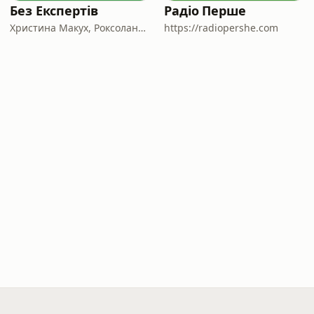
Без Експертів
Радіо Перше
Христина Макух, Роксолана Кіт та Ярослав Борисюк
https://radiopershe.com