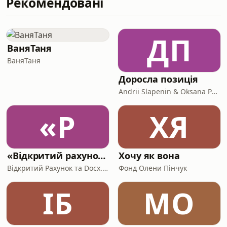
Рекомендовані
скористатись: введи промокод під
час замовлення на сайті ti.ua або
скажи у будь-якій торговій точці
Техно Їжак та
ДП
Їжак.https://www.instagram.com/rocketmen.agency
ВаняТаня
- більше кейсів тут!⌚️Є бренди, які
ВаняТаня
продають не просто річ, а
Доросла позиція
Andrii Slapenin & Oksana Polonska
«Р
ХЯ
«Відкритий рахунок» — podcast про гастробізнеси України
Хочу як вона
Відкритий Рахунок та Docx.ua
Фонд Олени Пінчук
ІБ
MO