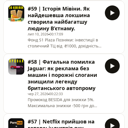
сертифікатом на наступні
#59 | Історія Мівіни. Як
покупки. Деталі тут:
найдешевша локшина
https://numotamo.com/besidaУ
створила найбагатшу
топових плейлистах Spotify
людину В’єтнаму.
журналісти знайшли артистів із
лип 10, 2026
00:17:09
понад 200 мільйонами
Фонд S1 Plaza Позняки: інвестиції в
прослуховувань — і виявилось, що
столичний ТЦ від ₴1000, дохідність
це не люди. Просто дешево куплена
10,4% в $ одразу
бібліотечна музика без жодних
https://lnk.ua/1RmR1JAfvhttps://www.instagram.co
роялті надалі, для якої в компанії
#58 | Фатальна помилка
- більше кейсів тут!Історія «Мівіни»
навіть є окремий внутр
Jaguar: як реклама без
починається не в Харкові й навіть
машин і порожні слогани
не з в&#39;єтнамця, а з японця-
знищили легенду
банкрута під п&#39;ятдесят, який
британського автопрому
вирішив винайти їжу для
голодних.Момофуку Андо створив
чер 27, 2026
00:22:33
Промокод BESIDA для знижки 5%.
локшину швидкого приготування в
Максимальна знижки -500 грн до
зруйнованій повоєнній
07.07.2026 включно.https://ti.ua/bes-
jaguar(Промокод діє на 1
#57 | Netflix прийшов на
замовлення)https://www.instagram.com/rocketmen