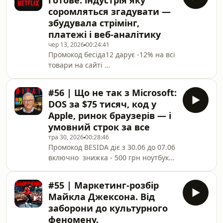
готове: індустрія яку
- більше кейсів тут!У листопаді 2024-
соромляться згадувати —
го Jaguar видалив всю історію в
збудувала стрімінг,
соціальних мережах і випустив
платежі і веб-аналітику
рекламу без жодної машини в кадрі.
За 48 годин — 160 мільйонів
чер 13, 2026
00:24:41
Промокод бесіда12 дарує -12% на всі
переглядів, президент США писав
товари на сайті
капслоком, мемна культура в
https://lovespace.ua/uk/Цей випуск
розглядає індустрію контенту для
#56 | Що не так з Microsoft:
дорослих виключно з історичної та
DOS за $75 тисяч, код у
технологічної точки зору. Жодних
Apple, ринок браузерів — і
графічних матеріалів. Тільки цифри,
умовний строк за все
хронологія і бізнес-логіка того, як
тра 30, 2026
00:28:46
одна індустрія сформувала
Промокод BESIDA діє з 30.06 до 07.06
інфраструктуру сучасного інтернету.
включно знижка - 500 грн ноутбуки
Мета — зрозуміти, як працюють
Apple та Windows -
технологічні та маркетингові
https://ti.ua/lap3005. Щоб
інновації, і які па
#55 | Маркетинг-розбір
скористатись - введи промокод під
Майкла Джексона. Від
час замовлення на сайті ti.ua або
заборони до культурного
скажи у будь-якій торговій точці
феномену.
Техно Їжак та Їжак.Безоплатний