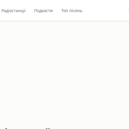
Радіостанції
Подкасти
Топ пісень