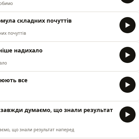
любимо
рмула складних почуттів
них почуттів
аніше надихало
ало
нюють все
 завжди думаємо, що знали результат
аємо, що знали результат наперед