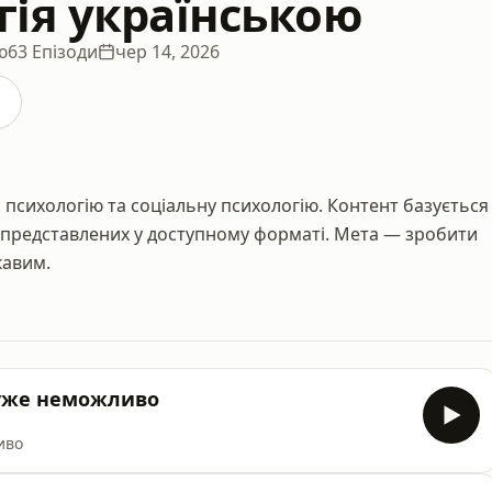
гія українською
ю
63 Епізоди
чер 14, 2026
а психологію та соціальну психологію. Контент базується
, представлених у доступному форматі. Мета — зробити
кавим.
 уже неможливо
иво