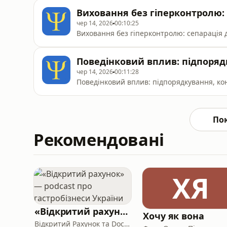
Виховання без гіперконтролю: 
чер 14, 2026
00:10:25
Виховання без гіперконтролю: сепарація 
Поведінковий вплив: підпоряд
чер 14, 2026
00:11:28
Поведінковий вплив: підпорядкування, ко
По
Рекомендовані
ХЯ
«Відкритий рахунок» — podcast про гастробізнеси України
Хочу як вона
Відкритий Рахунок та Docx.ua