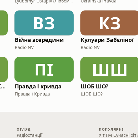
Lyubomyr Ostapiv (Любомир Остапів)
Ukrainska Pravda
ВЗ
КЗ
Війна зсередини
Кулуари Забєліної
Radio NV
Radio NV
ПІ
ШШ
Ліки від амнезії. Культура безсмертя: памʼять у часі війни
Правда і кривда
ШОБ ШО?
Правда і Кривда
ШОБ ШО?
ОГЛЯД
ПОПУЛЯРНІ
Радіостанції
Хіт FM Сучасні хіт