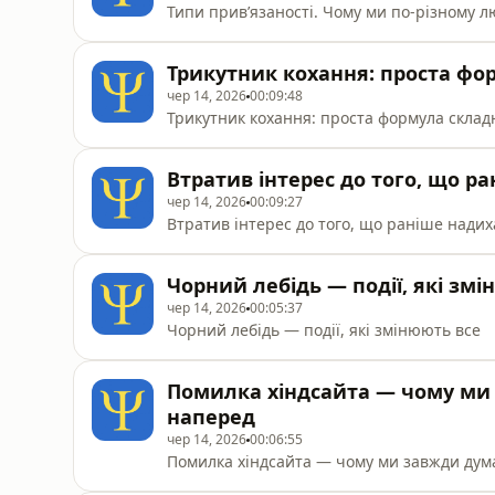
Типи прив’язаності. Чому ми по-різному 
Трикутник кохання: проста фо
чер 14, 2026
00:09:48
Трикутник кохання: проста формула склад
Втратив інтерес до того, що р
чер 14, 2026
00:09:27
Втратив інтерес до того, що раніше надих
Чорний лебідь — події, які змі
чер 14, 2026
00:05:37
Чорний лебідь — події, які змінюють все
Помилка хіндсайта — чому ми
наперед
чер 14, 2026
00:06:55
Помилка хіндсайта — чому ми завжди дум