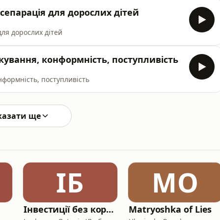
сепарація для дорослих дітей
для дорослих дітей
кування, конформність, поступливість
нформність, поступливість
казати ще
ІБ
MO
Інвестиції без кордонів в Європі
Matryoshka of Lies