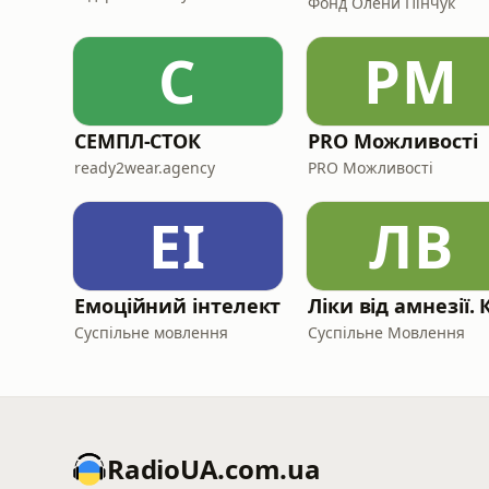
Фонд Олени Пінчук
С
PМ
СЕМПЛ-СТОК
PRO Можливості
ready2wear.agency
PRO Можливості
ЕІ
ЛВ
Емоційний інтелект
Суспільне мовлення
Суспільне Мовлення
RadioUA.com.ua