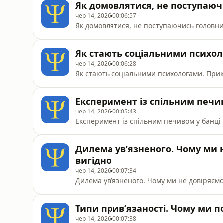
Як домовлятися, не поступаюч
чер 14, 2026
00:06:57
Як домовлятися, не поступаючись головн
Як стають соціальними психо
чер 14, 2026
00:06:28
Як стають соціальними психологами. Пр
Експеримент із спільним печи
чер 14, 2026
00:05:43
Експеримент із спільним печивом у банці
Дилема ув’язненого. Чому ми н
вигідно
чер 14, 2026
00:07:34
Дилема ув’язненого. Чому ми не довіряємо 
Типи прив’язаності. Чому ми 
чер 14, 2026
00:07:38