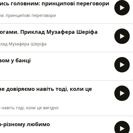
ись головним: принципові переговори
им: принципові переговори
логами. Приклад Музафера Шеріфа
иклад Музафера Шеріфа
вом у банці
е довіряємо навіть тоді, коли це
навіть тоді, коли це вигідно
по-різному любимо