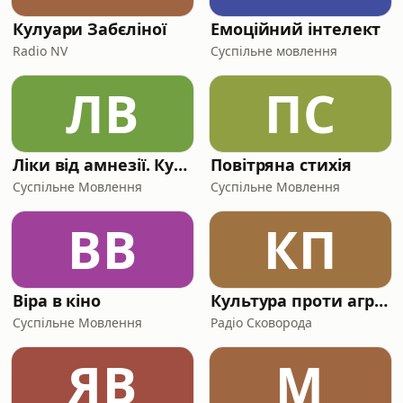
Кулуари Забєліної
Емоційний інтелект
Radio NV
Суспільне мовлення
ЛВ
ПС
Ліки від амнезії. Культура безсмертя: памʼять у часі війни
Повітряна стихія
Суспільне Мовлення
Суспільне Мовлення
ВВ
КП
Віра в кіно
Культура проти агресії
Суспільне Мовлення
Радіо Сковорода
ЯВ
М