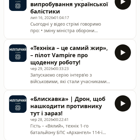
«Мільйон без кор
випробування української
Як українські удари по логістиці
балістики
змінюють можливості росіян; - Які
лип 16, 2026
01:04:17
можливості росіяни мають для
Сьогодні у відео стрімі говоримо
осінньо-зимової кампанії*******⚡️
про: •⁠ ⁠зміну міністра оборони
«Мілітарний» та Stockholm Tactical
України•⁠ ⁠⁠Україна випробувала
Fundraising Ukraine запускають
балістику - точність збільшили на
спільний збір «Мільйон без
«Техніка – це самий жир»,
30%•⁠ ⁠⁠закупівля SAMP-T для
кордонів». Ме
– пілот Vampire про
України*******⚡️ «Мілітарний» та
щоденну роботу!
Stockholm Tactical Fundraising
чер 29, 2026
00:33:23
Ukraine запускають спільний збір
Запускаємо серію інтерв’ю з
«Мільйон без кордонів». Мета — 1
військовими, які стали учасниками
млн грн для 25-ї ОПДБр і ДПК
військово-технічних змагань «Дикі
«Повітряний Патруль України»: на
дрони». Перший гість – «Колізей»,
дрони для десантників та
«Блискавка» | Дрон, щоб
пілот дрона Vampire з 13-ї бригади
обладнання для ремонту
нашкодити противнику
НГУ «Хартія». - Як виглядає рутина
тут і зараз!
«вампіристів»? - Як змінюється
чер 28, 2026
00:22:41
Vampire? - Як росіяни протидіють
Гість – «Вялий», технік 1-го
бомберам?
батальйону БПС «Архангел» 114-ї
ОБр ТрО ЗСУУ сфері