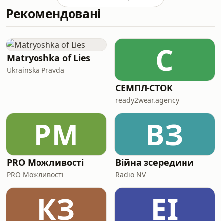
пропонують передати ракети до
ставайте нашими спонсорами
Рекомендовані
Patriot Україні.*******Підтримуйте
прямо на You
нашу командуМОНОБАЗА
https://base.monobank.ua/FJK2ZGdePJ9ioH
Patreon
С
https://www.patreon.com/milinuaPayPal:
Matryoshka of Lies
paypal@mil.in.uaПриват:
Ukrainska Pravda
5169335101647408Рахунок в
UAH(IBAN): UA043052
СЕМПЛ-СТОК
ready2wear.agency
PМ
ВЗ
PRO Можливості
Війна зсередини
PRO Можливості
Radio NV
КЗ
ЕІ