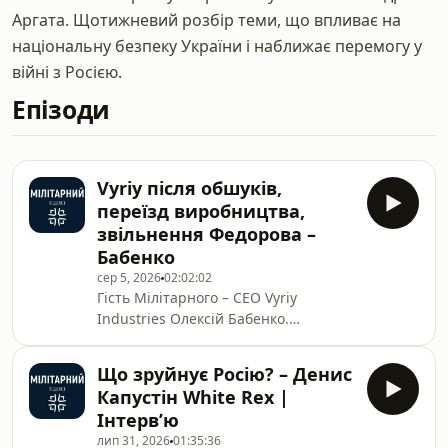
Аргата. Щотижневий розбір теми, що впливає на
національну безпеку України і наближає перемогу у
війні з Росією.
Епізоди
Vyriy після обшуків,
переїзд виробництва,
звільнення Федорова –
Бабенко
сер 5, 2026
02:02:02
Гість Мілітарного – CEO Vyriy
Industries Олексій Бабенко.
Говоримо про: - Обшуки в компанії
та статус справи; - Чому ДБР
Що зруйнує Росію? – Денис
прийшли до Vyriy? - Закупівля
Капустін White Rex |
комплектуючих та робота з
Інтерв’ю
ФОПами;- Чи пов&#39;язане
лип 31, 2026
01:35:36
розслідування &quot;Бабель&quot;