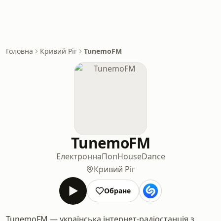
Головна
Кривий Ріг
TunemoFM
TunemoFM
Електронна
Поп
House
Dance
Кривий Ріг
Обране
TunemoFM — українська інтернет-радіостанція з