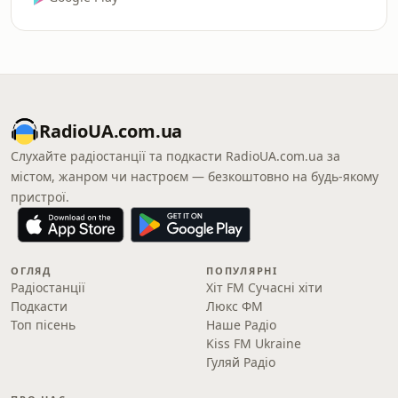
RadioUA.com.ua
Слухайте радіостанції та подкасти RadioUA.com.ua за
містом, жанром чи настроєм — безкоштовно на будь-якому
пристрої.
ОГЛЯД
ПОПУЛЯРНІ
Радіостанції
Хіт FM Сучасні хіти
Подкасти
Люкс ФМ
Топ пісень
Наше Радіо
Kiss FM Ukraine
Гуляй Радіо