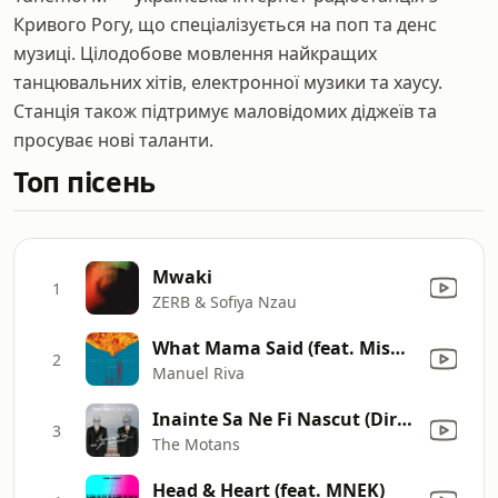
Кривого Рогу, що спеціалізується на поп та денс
музиці. Цілодобове мовлення найкращих
танцювальних хітів, електронної музики та хаусу.
Станція також підтримує маловідомих діджеїв та
просуває нові таланти.
Топ пісень
Mwaki
1
ZERB & Sofiya Nzau
What Mama Said (feat. Misha Miller) [Chrisser Official Remix]
2
Manuel Riva
Inainte Sa Ne Fi Nascut (Dirty Nano Remix)
3
The Motans
Head & Heart (feat. MNEK)