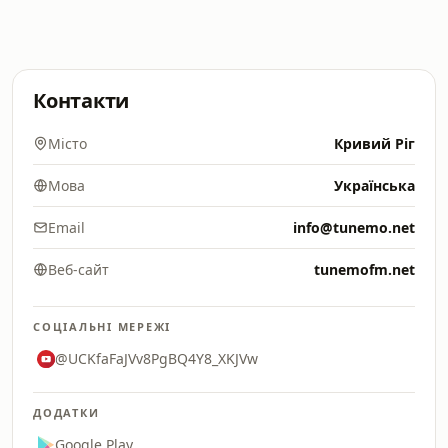
Контакти
Місто
Кривий Ріг
Мова
Українська
Email
info@tunemo.net
Веб-сайт
tunemofm.net
СОЦІАЛЬНІ МЕРЕЖІ
@UCKfaFaJVv8PgBQ4Y8_XKJVw
ДОДАТКИ
Google Play