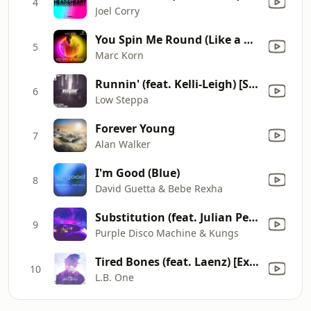
4
Joel Corry
You Spin Me Round (Like a Record) [Radio Edit]
5
Marc Korn
Runnin' (feat. Kelli-Leigh) [Shapes Remix]
6
Low Steppa
Forever Young
7
Alan Walker
I'm Good (Blue)
8
David Guetta & Bebe Rexha
Substitution (feat. Julian Perretta)
9
Purple Disco Machine & Kungs
Tired Bones (feat. Laenz) [Extended Mix]
10
L.B. One