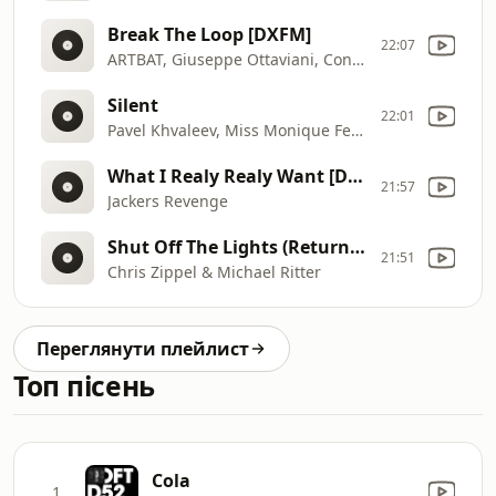
Break The Loop [DXFM]
22:07
ARTBAT, Giuseppe Ottaviani, Conor Ross
Silent
22:01
Pavel Khvaleev, Miss Monique Feat. Avis Vox
What I Realy Realy Want [DXFM]
21:57
Jackers Revenge
Shut Off The Lights (Return To Saturn Remix)
21:51
Chris Zippel & Michael Ritter
Переглянути плейлист
Топ пісень
Cola
1