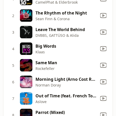
CamelPhat & Elderbrook
The Rhythm of the Night
2
Sean Finn & Corona
Leave The World Behind
3
DVBBS, GATTÜSO & Alida
Big Words
4
Klaas
Same Man
5
Rockefeller
Morning Light (Arno Cost Recut)
6
Norman Doray
Out of Time (feat. French Tobacco)
7
Aslove
Parrot (Mixed)
8