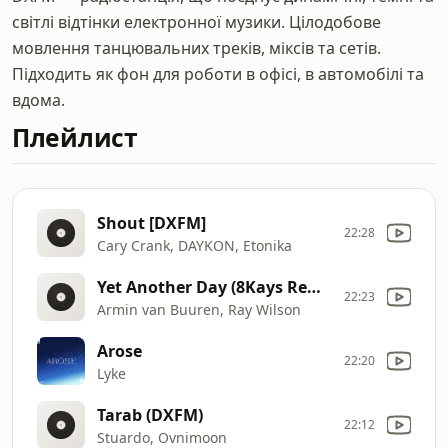
світлі відтінки електронної музики. Цілодобове
мовлення танцювальних треків, міксів та сетів.
Підходить як фон для роботи в офісі, в автомобілі та
вдома.
Плейлист
Shout [DXFM]
22:28
Cary Crank, DAYKON, Etonika
Yet Another Day (8Kays Remix)
22:23
Armin van Buuren, Ray Wilson
Arose
22:20
Lyke
Tarab (DXFM)
22:12
Stuardo, Ovnimoon