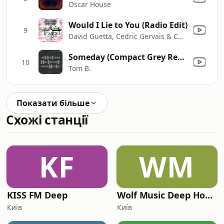
Oscar House
Would I Lie to You (Radio Edit)
9
David Guetta, Cedric Gervais & Chris Willis
Someday (Compact Grey Remix)
10
Tom B.
Показати більше
Схожі станції
KF
WM
KISS FM Deep
Wolf Music Deep House Radio
Київ
Київ