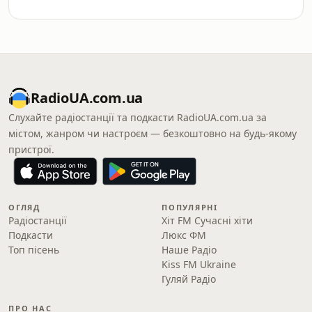
RadioUA.com.ua
Слухайте радіостанції та подкасти RadioUA.com.ua за
містом, жанром чи настроєм — безкоштовно на будь-якому
пристрої.
ОГЛЯД
ПОПУЛЯРНІ
Радіостанції
Хіт FM Сучасні хіти
Подкасти
Люкс ФМ
Топ пісень
Наше Радіо
Kiss FM Ukraine
Гуляй Радіо
ПРО НАС