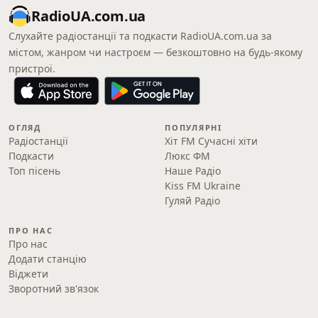
RadioUA.com.ua
Слухайте радіостанції та подкасти RadioUA.com.ua за
містом, жанром чи настроєм — безкоштовно на будь-якому
пристрої.
ОГЛЯД
ПОПУЛЯРНІ
Радіостанції
Хіт FM Сучасні хіти
Подкасти
Люкс ФМ
Топ пісень
Наше Радіо
Kiss FM Ukraine
Гуляй Радіо
ПРО НАС
Про нас
Додати станцію
Віджети
Зворотний зв'язок