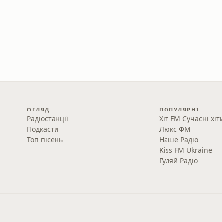
ОГЛЯД
ПОПУЛЯРНІ
Радіостанції
Хіт FM Сучасні хіт
Подкасти
Люкс ФМ
Топ пісень
Наше Радіо
Kiss FM Ukraine
Гуляй Радіо