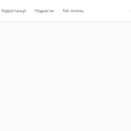
Радіостанції
Подкасти
Топ пісень