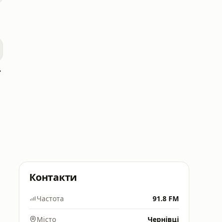
Крим
Контакти
Частота
91.8 FM
Місто
Чернівці