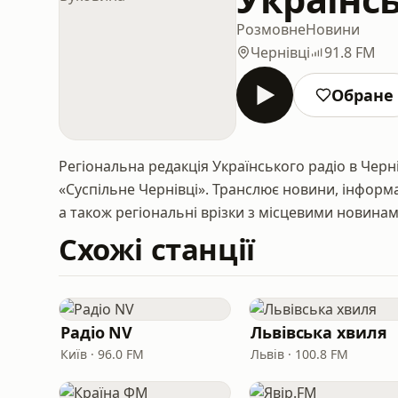
Розмовне
Новини
Чернівці
91.8 FM
Обране
Регіональна редакція Українського радіо в Черні
«Суспільне Чернівці». Транслює новини, інформ
а також регіональні врізки з місцевими новина
Схожі станції
Радіо NV
Львівська хвиля
Київ · 96.0 FM
Львів · 100.8 FM