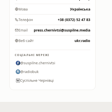
Мова
Українська
Телефон
+38 (0372) 52 47 83
Email
press.chernivtsi@suspilne.media
Веб-сайт
ukr.radio
СОЦІАЛЬНІ МЕРЕЖІ
@suspilne.chernivtsi
@radiobuk
Суспільне Чернівці