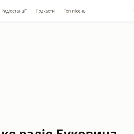
Радіостанції
Подкасти
Топ пісень
ьке радіо Буковина