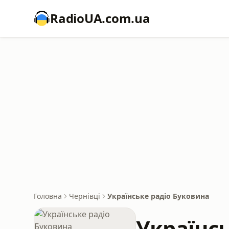
RadioUA.com.ua
Головна
Чернівці
Українське радіо Буковина
Українс