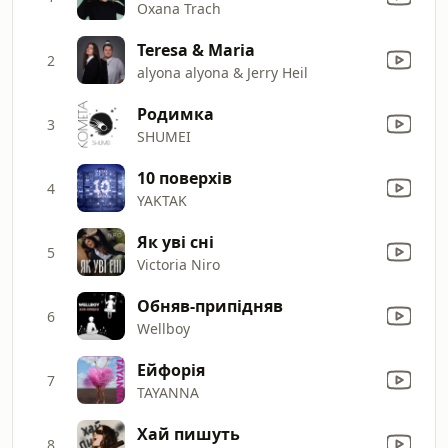
Oxana Trach
Teresa & Maria
2
alyona alyona & Jerry Heil
Родимка
3
SHUMEI
10 поверхів
4
YAKTAK
Як уві сні
5
Victoria Niro
Обняв-припідняв
6
Wellboy
Ейфорія
7
TAYANNA
Хай пишуть
8