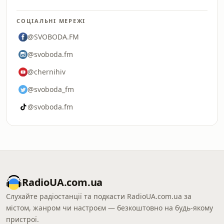
СОЦІАЛЬНІ МЕРЕЖІ
@SVOBODA.FM
@svoboda.fm
@chernihiv
@svoboda_fm
@svoboda.fm
RadioUA.com.ua
Слухайте радіостанції та подкасти RadioUA.com.ua за
містом, жанром чи настроєм — безкоштовно на будь-якому
пристрої.