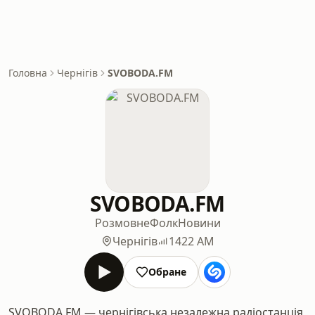
Головна
Чернігів
SVOBODA.FM
SVOBODA.FM
Розмовне
Фолк
Новини
Чернігів
1422 AM
Обране
SVOBODA.FM — чернігівська незалежна радіостанція,