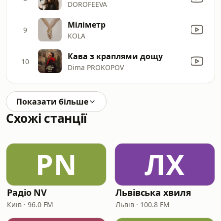
DOROFEEVA
Міліметр
9
KOLA
Кава з краплями дощу
10
Dima PROKOPOV
Показати більше
Схожі станції
РN
ЛХ
Радіо NV
Львівська хвиля
Київ · 96.0 FM
Львів · 100.8 FM