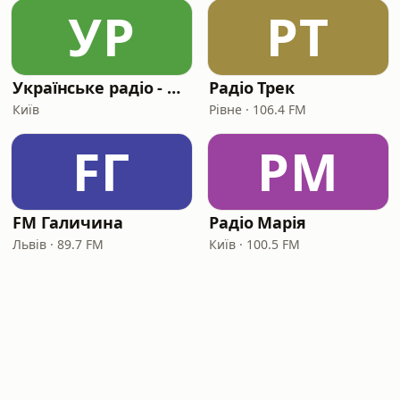
УР
РТ
Українське радіо - Крим
Радіо Трек
Київ
Рівне · 106.4 FM
FГ
РМ
FM Галичина
Радіо Марія
Львів · 89.7 FM
Київ · 100.5 FM