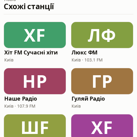
Схожі станції
ХF
ЛФ
Хіт FM Сучасні хіти
Люкс ФМ
Київ
Київ · 103.1 FM
НР
ГР
Наше Радіо
Гуляй Радіо
Київ · 107.9 FM
Київ
ШF
ХF