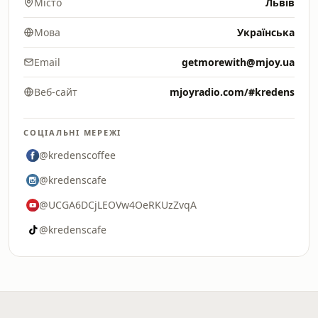
Місто
Львів
Мова
Українська
Email
getmorewith@mjoy.ua
Веб-сайт
mjoyradio.com/#kredens
СОЦІАЛЬНІ МЕРЕЖІ
@kredenscoffee
@kredenscafe
@UCGA6DCjLEOVw4OeRKUzZvqA
@kredenscafe