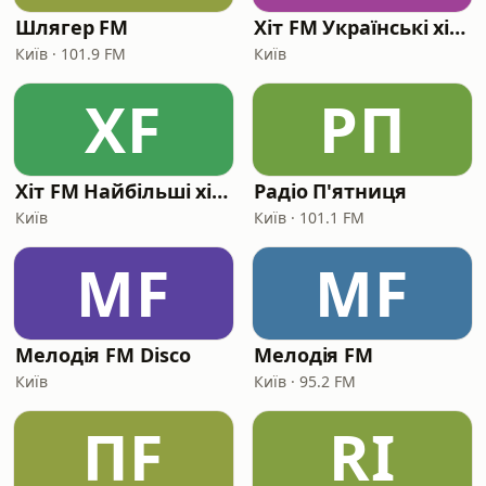
Шлягер FM
Хіт FM Українські хіти
Київ · 101.9 FM
Київ
ХF
РП
Хіт FM Найбільші хіти
Радіо П'ятниця
Київ
Київ · 101.1 FM
МF
МF
Мелодія FM Disco
Мелодія FM
Київ
Київ · 95.2 FM
ПF
RI