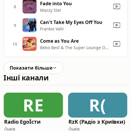
Fade into You
8
Mazzy Star
Can't Take My Eyes Off You
9
Frankie Valli
Come as You Are
10
Bebo Best & The Super Lounge Orchestra
Показати більше
Інші канали
RE
R(
Radio EgoЇсти
RzK (Радіо з Криївки)
Львів
Львів