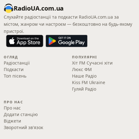
RadioUA.com.ua
Слухайте радіостанції та подкасти RadioUA.com.ua за
містом, жанром чи настроєм — безкоштовно на будь-якому
пристрої.
ОГЛЯД
ПОПУЛЯРНІ
Радіостанції
Хіт FM Сучасні хіти
Подкасти
Люкс ФМ
Топ пісень
Наше Радіо
Kiss FM Ukraine
Гуляй Радіо
ПРО НАС
Про нас
Додати станцію
Віджети
Зворотний зв'язок