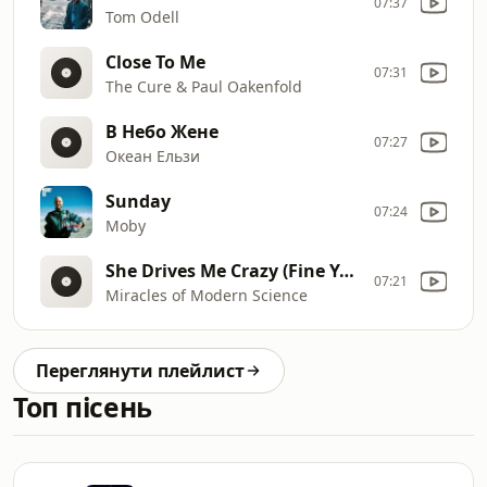
07:37
Tom Odell
Close To Me
07:31
The Cure & Paul Oakenfold
В Небо Жене
07:27
Океан Ельзи
Sunday
07:24
Moby
She Drives Me Crazy (Fine Young Cannibals Cover)
07:21
Miracles of Modern Science
Переглянути плейлист
Топ пісень