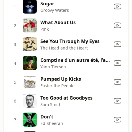
Sugar
1
Groovy Waters
What About Us
2
P!nk
See You Through My Eyes
3
The Head and the Heart
Comptine d'un autre été, l'après-midi
4
Yann Tiersen
Pumped Up Kicks
5
Foster the People
Too Good at Goodbyes
6
Sam Smith
Don't
7
Ed Sheeran