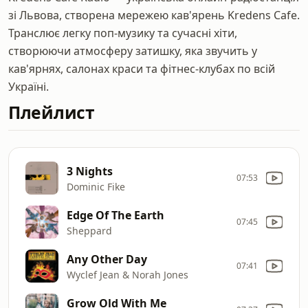
зі Львова, створена мережею кав'ярень Kredens Cafe.
Транслює легку поп-музику та сучасні хіти,
створюючи атмосферу затишку, яка звучить у
кав'ярнях, салонах краси та фітнес-клубах по всій
Україні.
Плейлист
3 Nights
07:53
Dominic Fike
Edge Of The Earth
07:45
Sheppard
Any Other Day
07:41
Wyclef Jean & Norah Jones
Grow Old With Me