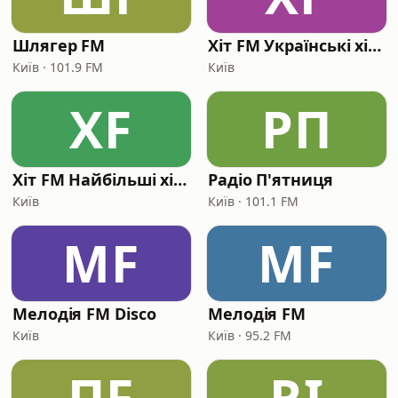
Шлягер FM
Хіт FM Українські хіти
Київ · 101.9 FM
Київ
ХF
РП
Хіт FM Найбільші хіти
Радіо П'ятниця
Київ
Київ · 101.1 FM
МF
МF
Мелодія FM Disco
Мелодія FM
Київ
Київ · 95.2 FM
ПF
RI