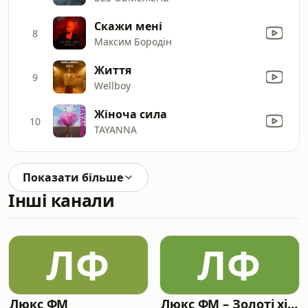
Скажи мені
8
Максим Бородін
Життя
9
Wellboy
Жіноча сила
10
TAYANNA
Показати більше
Інші канали
ЛФ
ЛФ
Люкс ФМ
Люкс ФМ – Золоті хіти