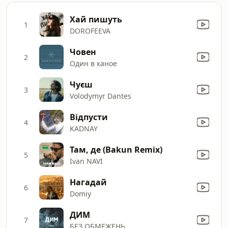
Хай пишуть
1
DOROFEEVA
Човен
2
Один в каное
Чуєш
3
Volodymyr Dantes
Відпусти
4
KADNAY
Там, де (Bakun Remix)
5
Ivan NAVI
Нагадай
6
Domiy
ДИМ
7
БЕЗ ОБМЕЖЕНЬ