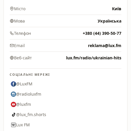
Місто
Київ
Мова
Українська
Телефон
+380 (44) 390-50-77
Email
reklama@lux.fm
Веб-сайт
lux.fm/radio/ukrainian-hits
СОЦІАЛЬНІ МЕРЕЖІ
@LuxFM
@radioluxfm
@luxfm
@lux_fm.shorts
Lux FM