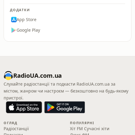
ДОДАТКИ
App Store
Google Play
RadioUA.com.ua
Слухайте радіостанції та подкасти RadioUA.com.ua за
містом, жанром чи настроєм — безкоштовно на будь-якому
пристрої.
ОГЛЯД
ПОПУЛЯРНІ
Радіостанції
Хіт FM Сучасні хіти
Подкасти
Люкс ФМ