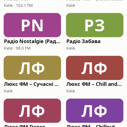
Київ · 103.1 FM
Київ
РN
РЗ
Радіо Nostalgie (Радіо Ностальжі)
Радіо Забава
Київ · 99.0 FM
Київ
ЛФ
ЛФ
Люкс ФМ – Сучасні хіти
Люкс ФМ – Chill and Relax
Київ
Київ
ЛФ
ЛФ
Люкс ФМ Dance
Люкс ФМ – Chillout FM