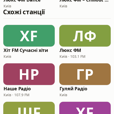
Київ
Київ
Схожі станції
ХF
ЛФ
Хіт FM Сучасні хіти
Люкс ФМ
Київ
Київ · 103.1 FM
НР
ГР
Наше Радіо
Гуляй Радіо
Київ · 107.9 FM
Київ
ШF
ХF